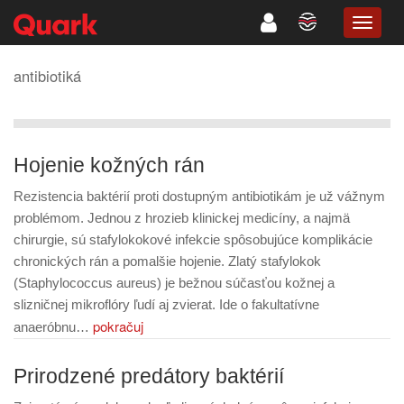
TOGG
NAVIG
antibiotiká
Hojenie kožných rán
Rezistencia baktérií proti dostupným antibiotikám je už vážnym
problémom. Jednou z hrozieb klinickej medicíny, a najmä
chirurgie, sú stafylokokové infekcie spôsobujúce komplikácie
chronických rán a pomalšie hojenie. Zlatý stafylokok
(Staphylococcus aureus) je bežnou súčasťou kožnej a
slizničnej mikroflóry ľudí aj zvierat. Ide o fakultatívne
pokračuj
anaeróbnu…
Prirodzené predátory baktérií