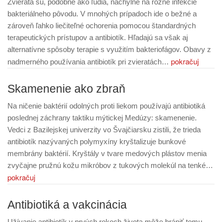
Zvieratá sú, podobne ako ľudia, náchylné na rôzne infekcie
bakteriálneho pôvodu. V mnohých prípadoch ide o bežné a
zároveň ľahko liečiteľné ochorenia pomocou štandardných
terapeutických prístupov a antibiotík. Hľadajú sa však aj
alternatívne spôsoby terapie s využitím bakteriofágov. Obavy z
pokračuj
nadmerného používania antibiotík pri zvieratách…
Skamenenie ako zbraň
Na ničenie baktérií odolných proti liekom používajú antibiotiká
poslednej záchrany taktiku mýtickej Medúzy: skamenenie.
Vedci z Bazilejskej univerzity vo Švajčiarsku zistili, že trieda
antibiotík nazývaných polymyxíny kryštalizuje bunkové
membrány baktérií. Kryštály v tvare medových plástov menia
zvyčajne pružnú kožu mikróbov z tukových molekúl na tenké…
pokračuj
Antibiotiká a vakcinácia
Užívanie antibiotík v prvých rokoch života môže brániť tomu,