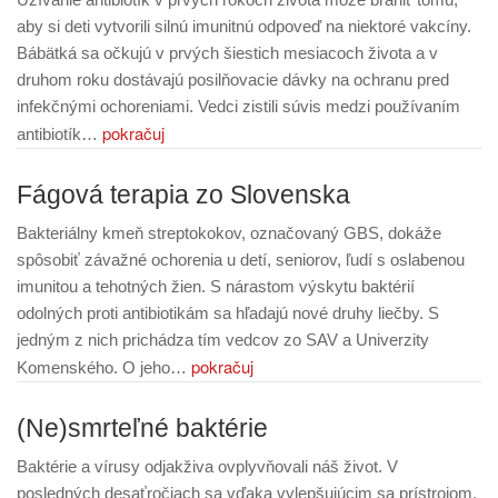
aby si deti vytvorili silnú imunitnú odpoveď na niektoré vakcíny.
Bábätká sa očkujú v prvých šiestich mesiacoch života a v
druhom roku dostávajú posilňovacie dávky na ochranu pred
infekčnými ochoreniami. Vedci zistili súvis medzi používaním
pokračuj
antibiotík…
Fágová terapia zo Slovenska
Bakteriálny kmeň streptokokov, označovaný GBS, dokáže
spôsobiť závažné ochorenia u detí, seniorov, ľudí s oslabenou
imunitou a tehotných žien. S nárastom výskytu baktérií
odolných proti antibiotikám sa hľadajú nové druhy liečby. S
jedným z nich prichádza tím vedcov zo SAV a Univerzity
pokračuj
Komenského. O jeho…
(Ne)smrteľné baktérie
Baktérie a vírusy odjakživa ovplyvňovali náš život. V
posledných desaťročiach sa vďaka vylepšujúcim sa prístrojom,