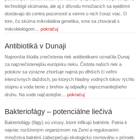
technológii skúmania, ale aj z dôvodu množiacich sa epidémií
dostávajú do centra pozornosti a vieme o nich čoraz viac. O
tom, čo skúma mikrobiálna genetika, sme sa zhovárali s
pokračuj
mikrobiológom…
Antibiotiká v Dunaji
Najnovšia štúdia znečistenia riek antibiotikami označila Dunaj
za najznečistenejšiu európsku rieku. Čistota našich riek a
potokov sa výrazne zhoršuje najmä po dlhších či veľmi
intenzívnych dažďoch, po ktorých hladiny vodných tokov rýchlo
stúpnu a voda berie z brehov aj odpadky najrozmanitejšieho
pokračuj
druhu. Na vode najčastejšie…
Bakteriofágy – potenciálne liečivá
Bakteriofágy (fágy) sú vírusy, ktoré infikujú baktérie. Patria k
najviac rozšíreným organizmom na Zemi a regulovaním
množstva baktérií zabezpečujú ekologickú rovnováhu v prírode.