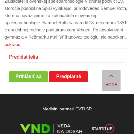
Zakladateľ slovenskej speleoarcheológie V druhej polovici 19.
storočia pôsobil na Spiši vynikajúci prírodovedec Samuel Roth,
ktorého považujeme za zakladateľa slovenskej
speleoarcheológie. Samuel Roth sa narodil 18. decembra 1851
v chudobnej rodine v podtatranskom Vrbove. Po absolvovaní
gymnázia v Kežmarku mal ísť študovať teológiu, ale napokon…
pokračuj
Predplatitelia
Prihlásiť sa
Predplatné
HORE
Mediálni partneri CVTI SR