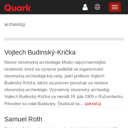
TOGG
NAVIG
archeológ
Vojtech Budinský-Krička
Nestor slovenskej archeológie Medzi najvýznamnejšie
osobnosti, ktoré sa výrazne podieľali na organizovaní
slovenskej archeologickej vedy, patrí profesor Vojtech
Budinský-Krička, takže sa právom považuje za nestora
slovenskej archeológie. Významný slovenský archeológ
Vojtech Budinský-Krička sa narodil 24. júla 1903 v Ružomberku.
pokračuj
Pôvodne sa volal Budaváry. Študoval na…
Samuel Roth