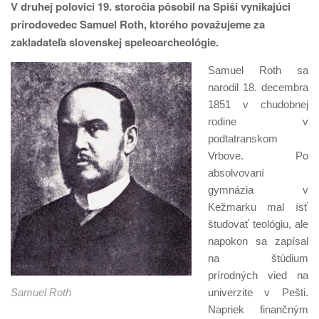
V druhej polovici 19. storočia pôsobil na Spiši vynikajúci
prírodovedec Samuel Roth, ktorého považujeme za
zakladateľa slovenskej speleoarcheológie.
Samuel Roth sa
narodil 18. decembra
1851 v chudobnej
rodine v
podtatranskom
Vrbove. Po
absolvovaní
gymnázia v
Kežmarku mal ísť
študovať teológiu, ale
napokon sa zapísal
na štúdium
prírodných vied na
Samuel Roth
univerzite v Pešti.
Napriek finančným