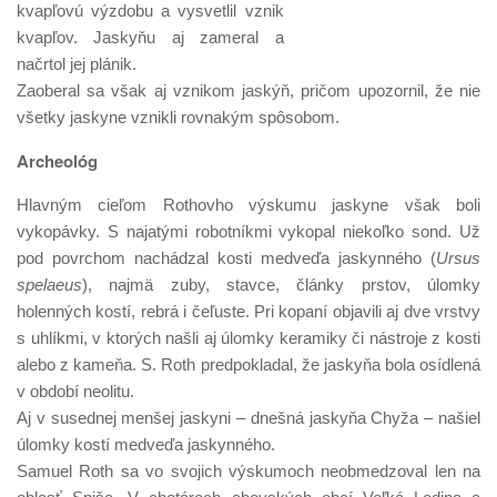
kvapľovú výzdobu a vysvetlil vznik
kvapľov. Jaskyňu aj zameral a
načrtol jej plánik.
Zaoberal sa však aj vznikom jaskýň, pričom upozornil, že nie
všetky jaskyne vznikli rovnakým spôsobom.
Archeológ
Hlavným cieľom Rothovho výskumu jaskyne však boli
vykopávky. S najatými robotníkmi vykopal niekoľko sond. Už
pod povrchom nachádzal kosti medveďa jaskynného (
Ursus
spelaeus
), najmä zuby, stavce, články prstov, úlomky
holenných kostí, rebrá i čeľuste. Pri kopaní objavili aj dve vrstvy
s uhlíkmi, v ktorých našli aj úlomky keramiky či nástroje z kosti
alebo z kameňa. S. Roth predpokladal, že jaskyňa bola osídlená
v období neolitu.
Aj v susednej menšej jaskyni – dnešná jaskyňa Chyža – našiel
úlomky kostí medveďa jaskynného.
Samuel Roth sa vo svojich výskumoch neobmedzoval len na