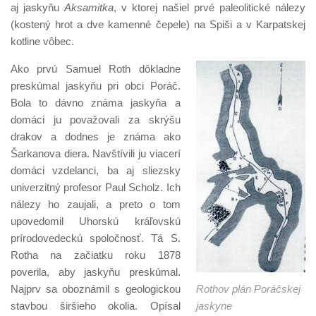
aj jaskyňu
Aksamitka
, v ktorej našiel prvé paleolitické nálezy
(kostený hrot a dve kamenné čepele) na Spiši a v Karpatskej
kotline vôbec.
Ako prvú Samuel Roth dôkladne
preskúmal jaskyňu pri obci Poráč.
Bola to dávno známa jaskyňa a
domáci ju považovali za skrýšu
drakov a dodnes je známa ako
Šarkanova diera. Navštívili ju viacerí
domáci vzdelanci, ba aj sliezsky
univerzitný profesor Paul Scholz. Ich
nálezy ho zaujali, a preto o tom
upovedomil Uhorskú kráľovskú
prírodovedeckú spoločnosť. Tá S.
Rotha na začiatku roku 1878
poverila, aby jaskyňu preskúmal.
Najprv sa oboznámil s geologickou
Rothov plán Poráčskej
stavbou širšieho okolia. Opísal
jaskyne