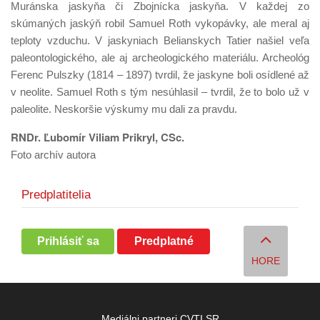
Muránska jaskyňa či Zbojnícka jaskyňa. V každej zo
skúmaných jaskýň robil Samuel Roth vykopávky, ale meral aj
teploty vzduchu. V jaskyniach Belianskych Tatier našiel veľa
paleontologického, ale aj archeologického materiálu. Archeológ
Ferenc Pulszky (1814 – 1897) tvrdil, že jaskyne boli osídlené až
v neolite. Samuel Roth s tým nesúhlasil – tvrdil, že to bolo už v
paleolite. Neskoršie výskumy mu dali za pravdu.
RNDr. Ľubomír Viliam Prikryl, CSc.
Foto archív autora
Predplatitelia
Prihlásiť sa
Predplatné
HORE
Mediálni partneri CVTI SR