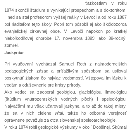
ťažkostiam v roku
1874 skončil štúdium s vynikajúci prospechom a s doktorátom.
Hneď sa stal profesorom vyššej reálky v Levoči a od roku 1887
bol riaditeľom tejto školy. Popri tom pôsobil aj ako škôldozorca
evanjelickej cirkevnej obce. V Levoči napokon po krátkej
niekoľkodňovej chorobe 17. novembra 1889, ako 38-ročný,
zomrel.
Jaskyniar
Pri vyučovaní vychádzal Samuel Roth z najmodernejších
pedagogických zásad a príťažlivým spôsobom sa usiloval
poskytnúť žiakom čo najviac vedomostí. Vštepoval im lásku k
vedám a oduševnenie pre krásy prírody.
Ako vedec sa zaoberal geológiou, glaciológiou, limnológiou
(štúdium vnútrozemských vodných plôch) i speleológiou.
Najväčšmi mu však učarovali jaskyne, a to až do takej miery,
že sa v nich cielene
vŕtal
, takže ho odborná verejnosť
oprávnene považuje za otca slovenskej speleoarcheológie.
V roku 1874 robil geologické výskumy v okolí Dobšinej. Skúmal