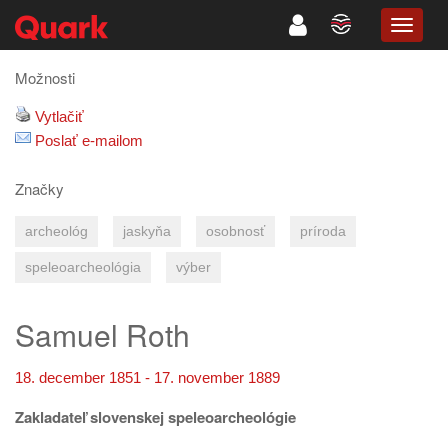
TOGG
NAVIG
Možnosti
Vytlačiť
Poslať e-mailom
Značky
archeológ
jaskyňa
osobnosť
príroda
speleoarcheológia
výber
Samuel Roth
18. december 1851 - 17. november 1889
Zakladateľ slovenskej speleoarcheológie