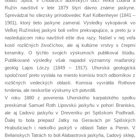
oblasť Spiša. V chotároch abovských obcí Veľká Lodina a
Ružín navštívil v lete 1879 štyri dávno známe jaskyne.
Sprevádzal ho sliezsky prírodovedec Karl Kolbenheyer (1841 –
1901), ktorý tieto jaskyne zameral. Výsledky vykopávok vo
Veľkej Ružínskej jaskyni boli veľmi prekvapujúce, a preto ju v
nasledujúcom roku navštívil ešte dva razy. Našiel v nej veľa
kostí rozličných živočíchov, ale aj kultúrne vrstvy s črepmi
keramiky. O týchto svojich výskumoch publikoval štúdiu.
Publikované výsledky však napadol významný maďarský
geológ Lajos Lóczy (1849 – 1917). Uhorská geologická
spoločnosť preto vyslala na miesto komisiu troch odborníkov z
rozličných vedeckých oblastí. Komisia vyvrátila Rothove
tvrdenia, ale neskoršie výskumy ich potvrdili.
V roku 1880 z poverenia Uhorského karpatského spolku
preskúmal Samuel Roth Lipovskú jaskyňu v pohorí Branisko,
ale aj Ľadovú jaskyňu v Dreveníku pri Spišskom Podhradí.
Ďalej to bola priepasť Jatky na Geravách pri Spišských
Hrabušiciach i niekoľko jaskýň v oblasti Tatier a Pienin. V
Belianskych Tatrách to boli Alabastrová jaskyňa, Ľadový sklep,