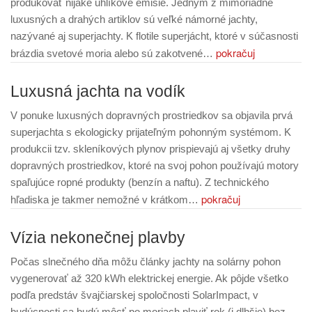
produkovať nijaké uhlíkové emisie. Jedným z mimoriadne
luxusných a drahých artiklov sú veľké námorné jachty,
nazývané aj superjachty. K flotile superjácht, ktoré v súčasnosti
pokračuj
brázdia svetové moria alebo sú zakotvené…
Luxusná jachta na vodík
V ponuke luxusných dopravných prostriedkov sa objavila prvá
superjachta s ekologicky prijateľným pohonným systémom. K
produkcii tzv. skleníkových plynov prispievajú aj všetky druhy
dopravných prostriedkov, ktoré na svoj pohon používajú motory
spaľujúce ropné produkty (benzín a naftu). Z technického
pokračuj
hľadiska je takmer nemožné v krátkom…
Vízia nekonečnej plavby
Počas slnečného dňa môžu články jachty na solárny pohon
vygenerovať až 320 kWh elektrickej energie. Ak pôjde všetko
podľa predstáv švajčiarskej spoločnosti SolarImpact, v
budúcnosti sa budú môcť po moriach plaviť rok (i dlhšie) bez