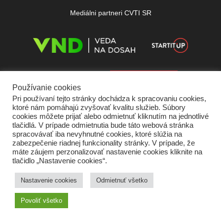
Mediálni partneri CVTI SR
Používanie cookies
Pri používaní tejto stránky dochádza k spracovaniu cookies,
ktoré nám pomáhajú zvyšovať kvalitu služieb. Súbory
cookies môžete prijať alebo odmietnuť kliknutím na jednotlivé
tlačidlá. V prípade odmietnutia bude táto webová stránka
spracovávať iba nevyhnutné cookies, ktoré slúžia na
zabezpečenie riadnej funkcionality stránky. V prípade, že
máte záujem perzonalizovať nastavenie cookies kliknite na
tlačidlo „Nastavenie cookies“.
Domov
O nás
Kontakt
Vydavateľ
Predplatné
Inzercia
Podmienky používania
Ochrana súkromia
Štatút súťaží
Cookies
Nastavenie cookies
Odmietnuť všetko
Partneri
RSS
Sitemap
Povoliť všetko
Copyright © 2026 Quark - Magazín o vede a technike