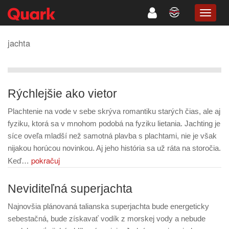
TOGG
NAVIG
jachta
Rýchlejšie ako vietor
Plachtenie na vode v sebe skrýva romantiku starých čias, ale aj
fyziku, ktorá sa v mnohom podobá na fyziku lietania. Jachting je
síce oveľa mladší než samotná plavba s plachtami, nie je však
nijakou horúcou novinkou. Aj jeho história sa už ráta na storočia.
pokračuj
Keď…
Neviditeľná superjachta
Najnovšia plánovaná talianska superjachta bude energeticky
sebestačná, bude získavať vodík z morskej vody a nebude