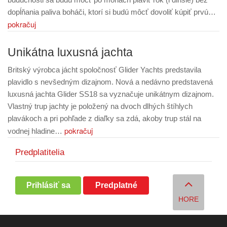
dopĺňania paliva boháči, ktorí si budú môcť dovoliť kúpiť prvú…
pokračuj
Unikátna luxusná jachta
Britský výrobca jácht spoločnosť Glider Yachts predstavila
plavidlo s nevšedným dizajnom. Nová a nedávno predstavená
luxusná jachta Glider SS18 sa vyznačuje unikátnym dizajnom.
Vlastný trup jachty je položený na dvoch dlhých štíhlych
plavákoch a pri pohľade z diaľky sa zdá, akoby trup stál na
pokračuj
vodnej hladine…
Predplatitelia
Prihlásiť sa
Predplatné
HORE