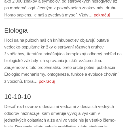
ako 2 000 znakov a symbolov, od starovekých hieroglyfov až
po moderné logá. Jedným z poznávacích znakov nás, druhu
pokračuj
Homo sapiens, je naša zvedavá myseľ. Vždy…
Etológia
Hoci sa na pultoch našich kníhkupectiev objavujú pútavé
vedecko-populárne knižky o správaní rôznych druhov
živočíchov, literatúra prinášajúca komplexný odborný pohľad na
biologické základy ich správania je skôr vzácnosťou.
Záujemcov o túto problematiku preto určite poteší publikácia
Etologie: mechanismy, ontogeneze, funkce a evoluce chování
pokračuj
živočichů, ktorá…
10-10-10
Desať rozhovorov s desiatimi vedcami z desiatich vedných
odborov naznačuje, kam smeruje vývoj a výskum v
jednotlivých oblastiach a že ani vo vede nie je všetko čierno-
biele. Poznanie nikdy nebolo prekliatím, vždy obohacuje,