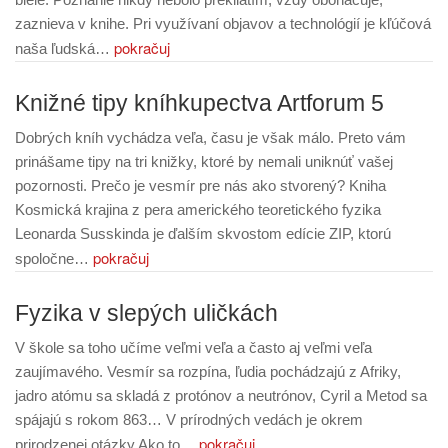
zaznieva v knihe. Pri využívaní objavov a technológií je kľúčová
pokračuj
naša ľudská…
Knižné tipy kníhkupectva Artforum 5
Dobrých kníh vychádza veľa, času je však málo. Preto vám
prinášame tipy na tri knižky, ktoré by nemali uniknúť vašej
pozornosti. Prečo je vesmír pre nás ako stvorený? Kniha
Kosmická krajina z pera amerického teoretického fyzika
Leonarda Susskinda je ďalším skvostom edície ZIP, ktorú
pokračuj
spoločne…
Fyzika v slepých uličkách
V škole sa toho učíme veľmi veľa a často aj veľmi veľa
zaujímavého. Vesmír sa rozpína, ľudia pochádzajú z Afriky,
jadro atómu sa skladá z protónov a neutrónov, Cyril a Metod sa
spájajú s rokom 863… V prírodných vedách je okrem
pokračuj
prirodzenej otázky Ako to…