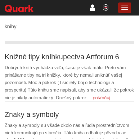
TOGG
NAVIG
knihy
Knižné tipy kníhkupectva Artforum 6
Dobrých kníh vychádza veľa, času je však málo. Preto vám
prinášame tipy na tri knižky, ktoré by nemali uniknúť vašej
pozornosti. Moc a pokrok (Tisíciletý boj o technologii a
prosperitu) Túto knihu sme napísali, aby sme ukázali, že pokrok
pokračuj
nie je nikdy automatický. Dnešný pokrok…
Znaky a symboly
Znaky a symboly sú všade okolo nás a ľudia prostredníctvom
nich komunikujú po stáročia. Táto kniha odhaľuje pôvod viac