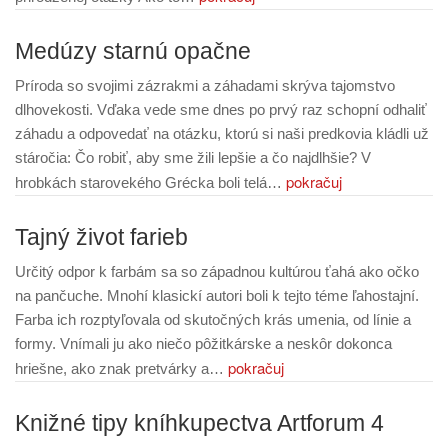
Medúzy starnú opačne
Príroda so svojimi zázrakmi a záhadami skrýva tajomstvo
dlhovekosti. Vďaka vede sme dnes po prvý raz schopní odhaliť
záhadu a odpovedať na otázku, ktorú si naši predkovia kládli už
stáročia: Čo robiť, aby sme žili lepšie a čo najdlhšie? V
pokračuj
hrobkách starovekého Grécka boli telá…
Tajný život farieb
Určitý odpor k farbám sa so západnou kultúrou ťahá ako očko
na pančuche. Mnohí klasickí autori boli k tejto téme ľahostajní.
Farba ich rozptyľovala od skutočných krás umenia, od línie a
formy. Vnímali ju ako niečo pôžitkárske a neskôr dokonca
pokračuj
hriešne, ako znak pretvárky a…
Knižné tipy kníhkupectva Artforum 4