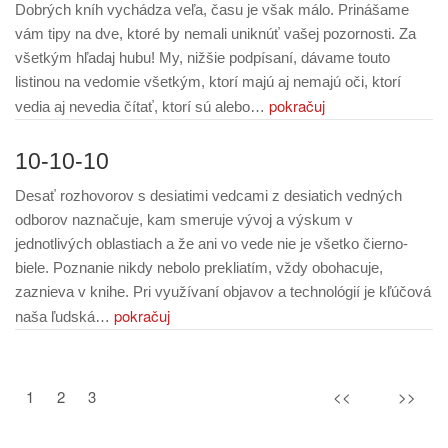
Dobrých kníh vychádza veľa, času je však málo. Prinášame
vám tipy na dve, ktoré by nemali uniknúť vašej pozornosti. Za
všetkým hľadaj hubu! My, nižšie podpísaní, dávame touto
listinou na vedomie všetkým, ktorí majú aj nemajú oči, ktorí
pokračuj
vedia aj nevedia čítať, ktorí sú alebo…
10-10-10
Desať rozhovorov s desiatimi vedcami z desiatich vedných
odborov naznačuje, kam smeruje vývoj a výskum v
jednotlivých oblastiach a že ani vo vede nie je všetko čierno-
biele. Poznanie nikdy nebolo prekliatím, vždy obohacuje,
zaznieva v knihe. Pri využívaní objavov a technológií je kľúčová
pokračuj
naša ľudská…
1
2
3
<<
>>