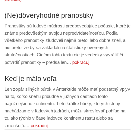
(Ne)dôveryhodné pranostiky
Pranostiky sú ľudové múdrosti predpovedajúce počasie, ktoré je
známe predovšetkým svojou nepredvídateľnosťou. Podľa
všetkého pranostiky zľudoveli najmä preto, lebo dobre zneli, a
nie preto, že by sa zakladali na štatisticky overených
skutočnostiach. Cieľom tohto textu nie je vedecky vyvrátiť či
pokračuj
potvrdiť pranostiky – predsa len…
Keď je málo veľa
Len zopár silných búrok v Antarktíde môže mať podstatný vplyv
na to, koľko snehu pribudne v južných častiach tohto
najjužnejšieho kontinentu. Tieto krátke búrky, ktorých stopy
nachádzame v ľadových jadrách, môžu skresľovať pohľad na
to, ako rýchlo v čase ľadovce kontinentu rastú alebo sa
pokračuj
zmenšujú.…