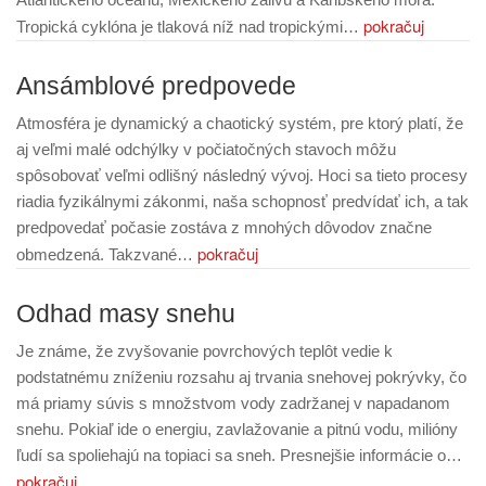
pokračuj
Tropická cyklóna je tlaková níž nad tropickými…
Ansámblové predpovede
Atmosféra je dynamický a chaotický systém, pre ktorý platí, že
aj veľmi malé odchýlky v počiatočných stavoch môžu
spôsobovať veľmi odlišný následný vývoj. Hoci sa tieto procesy
riadia fyzikálnymi zákonmi, naša schopnosť predvídať ich, a tak
predpovedať počasie zostáva z mnohých dôvodov značne
pokračuj
obmedzená. Takzvané…
Odhad masy snehu
Je známe, že zvyšovanie povrchových teplôt vedie k
podstatnému zníženiu rozsahu aj trvania snehovej pokrývky, čo
má priamy súvis s množstvom vody zadržanej v napadanom
snehu. Pokiaľ ide o energiu, zavlažovanie a pitnú vodu, milióny
ľudí sa spoliehajú na topiaci sa sneh. Presnejšie informácie o…
pokračuj