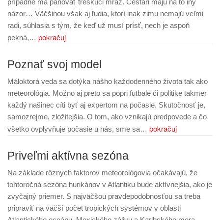
prípadne má panovať treskúci mráz. Cestári majú na to iný
názor… Väčšinou však aj ľudia, ktorí inak zimu nemajú veľmi
radi, súhlasia s tým, že keď už musí prísť, nech je aspoň
pokračuj
pekná,…
Poznať svoj model
Máloktorá veda sa dotýka nášho každodenného života tak ako
meteorológia. Možno aj preto sa popri futbale či politike takmer
každý našinec cíti byť aj expertom na počasie. Skutočnosť je,
samozrejme, zložitejšia. O tom, ako vznikajú predpovede a čo
pokračuj
všetko ovplyvňuje počasie u nás, sme sa…
Priveľmi aktívna sezóna
Na základe rôznych faktorov meteorológovia očakávajú, že
tohtoročná sezóna hurikánov v Atlantiku bude aktívnejšia, ako je
zvyčajný priemer. S najväčšou pravdepodobnosťou sa treba
pripraviť na väčší počet tropických systémov v oblasti
Atlantického oceánu, Mexického zálivu a Karibského mora.