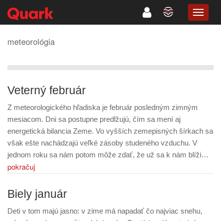
TOGG
NAVIG
meteorológia
Veterný február
Z meteorologického hľadiska je február posledným zimným
mesiacom. Dni sa postupne predlžujú, čím sa mení aj
energetická bilancia Zeme. Vo vyšších zemepisných šírkach sa
však ešte nachádzajú veľké zásoby studeného vzduchu. V
jednom roku sa nám potom môže zdať, že už sa k nám blíži…
pokračuj
Biely január
Deti v tom majú jasno: v zime má napadať čo najviac snehu,