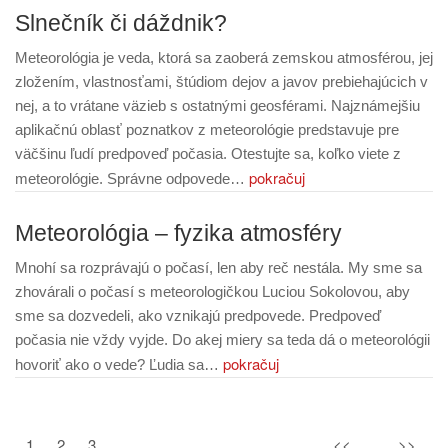
Slnečník či dáždnik?
Meteorológia je veda, ktorá sa zaoberá zemskou atmosférou, jej
zložením, vlastnosťami, štúdiom dejov a javov prebiehajúcich v
nej, a to vrátane väzieb s ostatnými geosférami. Najznámejšiu
aplikačnú oblasť poznatkov z meteorológie predstavuje pre
väčšinu ľudí predpoveď počasia. Otestujte sa, koľko viete z
pokračuj
meteorológie. Správne odpovede…
Meteorológia – fyzika atmosféry
Mnohí sa rozprávajú o počasí, len aby reč nestála. My sme sa
zhovárali o počasí s meteorologičkou Luciou Sokolovou, aby
sme sa dozvedeli, ako vznikajú predpovede. Predpoveď
počasia nie vždy vyjde. Do akej miery sa teda dá o meteorológii
pokračuj
hovoriť ako o vede? Ľudia sa…
1
2
3
<<
>>