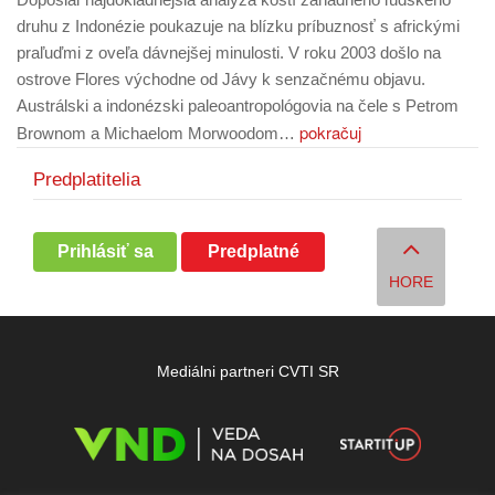
druhu z Indonézie poukazuje na blízku príbuznosť s africkými
praľuďmi z oveľa dávnejšej minulosti. V roku 2003 došlo na
ostrove Flores východne od Jávy k senzačnému objavu.
Austrálski a indonézski paleoantropológovia na čele s Petrom
pokračuj
Brownom a Michaelom Morwoodom…
Predplatitelia
Prihlásiť sa
Predplatné
HORE
Mediálni partneri CVTI SR