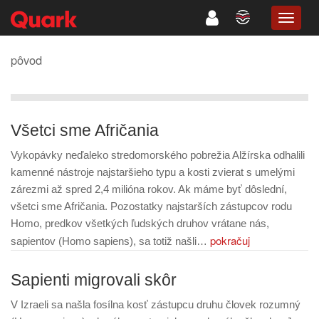
TOGG
NAVIG
pôvod
Všetci sme Afričania
Vykopávky neďaleko stredomorského pobrežia Alžírska odhalili
kamenné nástroje najstaršieho typu a kosti zvierat s umelými
zárezmi až spred 2,4 milióna rokov. Ak máme byť dôslední,
všetci sme Afričania. Pozostatky najstarších zástupcov rodu
Homo, predkov všetkých ľudských druhov vrátane nás,
pokračuj
sapientov (Homo sapiens), sa totiž našli…
Sapienti migrovali skôr
V Izraeli sa našla fosílna kosť zástupcu druhu človek rozumný