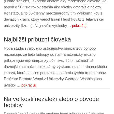
(Homo sapiens), skorého anatomicky moderného človeka. Je
aspoň o 50-tisíc rokov staršia ako všetky doterajšie nálezy.
Konštatoval to 35-členný medzinárodný tím výskumníkov z
deviatich krajín, ktorý viedol Israel Hershkovitz z Telavivskej
pokračuj
univerzity (Izrael). Najnovšie výsledky…
Najbližší príbuzní človeka
Nová štúdia svalového ústrojenstva šimpanzov bonobo
naznačuje, že tieto ľudoopy sú nám anatomicky možno
príbuznejšie než šimpanzy učenlivé. Túto možnosť už
dávnejšie naznačil molekulárny výskum, no spomínaná štúdia
je prvá, ktorá detailne porovnala anatómiu týchto troch druhov.
Profesor Bernard Wood z Univerzity Georgea Washingtona
pokračuj
uviedol,…
Na veľkosti nezáleží alebo o pôvode
hobitov
Doposiaľ najdôkladnejšia analýza kostí záhadného ľudského