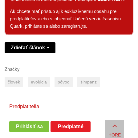
Ak chcete mať prístup aj k exkluzívnemu obsahu pre
predplatiteľov alebo si objednať tlačenú verziu časopisu
Quark, prihláste sa alebo zaregistrujte.
Zdieľať článok
Značky
človek
evolúcia
pôvod
šimpanz
Predplatitelia
Prihlásiť sa
Predplatné
HORE