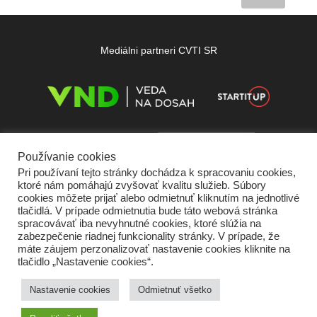
Mediálni partneri CVTI SR
Používanie cookies
Pri používaní tejto stránky dochádza k spracovaniu cookies,
ktoré nám pomáhajú zvyšovať kvalitu služieb. Súbory
cookies môžete prijať alebo odmietnuť kliknutím na jednotlivé
tlačidlá. V prípade odmietnutia bude táto webová stránka
spracovávať iba nevyhnutné cookies, ktoré slúžia na
zabezpečenie riadnej funkcionality stránky. V prípade, že
máte záujem perzonalizovať nastavenie cookies kliknite na
tlačidlo „Nastavenie cookies“.
Domov
O nás
Kontakt
Vydavateľ
Predplatné
Inzercia
Podmienky používania
Ochrana súkromia
Štatút súťaží
Cookies
Nastavenie cookies
Odmietnuť všetko
Partneri
RSS
Sitemap