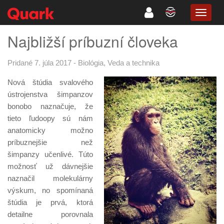
TOGG
NAVIG
Najbližší príbuzní človeka
Pridané 7. júla 2017
-
Biológia
,
Veda a technika
Nová štúdia svalového
ústrojenstva šimpanzov
bonobo naznačuje, že
tieto ľudoopy sú nám
anatomicky možno
príbuznejšie než
šimpanzy učenlivé. Túto
možnosť už dávnejšie
naznačil molekulárny
výskum, no spomínaná
štúdia je prvá, ktorá
detailne porovnala