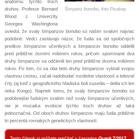
anatómiu týchto troch
druhov. Profesor Bernard
Šimpanz bonobo, foto Pixabay
Wood z Univerzity
Georgea Washingtona
uviedol, že svaly šimpanzov bonobo sú našim svalom najviac
podobné. Vedci zastávajú názor, že ľudia sa od spoločných
predkov šimpanzov učenlivých a šimpanzov bonobo oddelili
pred približne ôsmimi miliónmi rokov, pričom spomínané dva
druhy šimpanzov sa odčlenili len pred približne dvoma miliónmi
rokov. Po tom, čo sa oba tieto druhy šimpanzov vybrali svojou
vlastnou cestou, začali nadobúdať rozdielne vlastnosti a telesné
črty (aj keď z geografického hľadiska boli susedia – delila ich len
rieka Kongo). Napriek tomu, že svaly šimpanzov bonobo sú
podobnejšie ľudským svalom než svaly šimpanzov učenlivých,
nie je mozaika evolúcie týchto troch druhov až taká
jednoznačná. Od oboch druhov šimpanzov majú ľudia približne
tri percentá rovnakých genetických vlastností.
Quark
7/2017
Tento článok si môžete prečítať v časopise
.