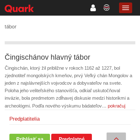
TOGG
NAVIG
tábor
Čingischánov hlavný tábor
Čingischán, ktorý žil približne v rokoch 1162 až 1227, bol
zjednotiteľ mongolských kmeňov, prvý Veľký chán Mongolov a
jeden z najslávnejších vojvodcov a dobyvateľov na svete.
Poloha jeho veliteľského stanovišťa, odkiaľ uskutočňoval
invázie, bola predmetom zdĺhavej diskusie medzi historikmi a
pokračuj
archeológmi. Podľa nového výskumu bádateľov…
Predplatitelia
Prihlásiť sa
Predplatné