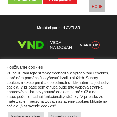
HORE
Mediálni partneri CVTI SR
Používanie cookies
Pri používaní tejto stránky dochádza k spracovaniu cookies,
ktoré nám pomáhajú zvyšovať kvalitu služieb. Súbory
cookies môžete prijať alebo odmietnuť kliknutím na jednotlivé
tlačidlá. V prípade odmietnutia bude táto webová stránka
spracovávať iba nevyhnutné cookies, ktoré slúžia na
zabezpečenie riadnej funkcionality stránky. V prípade, že
máte záujem perzonalizovať nastavenie cookies kliknite na
tlačidlo „Nastavenie cookies“.
Domov
O nás
Kontakt
Vydavateľ
Predplatné
Inzercia
Podmienky používania
Ochrana súkromia
Štatút súťaží
Cookies
Nastavenie cookies
Odmietnuť všetko