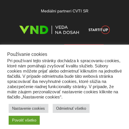
Mediálni partneri CVTI SR
Používanie cookies
Pri používaní tejto stránky dochádza k spracovaniu cookies,
ktoré nám pomáhajú zvyšovať kvalitu služieb. Súbory
cookies môžete prijať alebo odmietnuť kliknutím na jednotlivé
tlačidlá. V prípade odmietnutia bude táto webová stránka
spracovávať iba nevyhnutné cookies, ktoré slúžia na
zabezpečenie riadnej funkcionality stránky. V prípade, že
máte záujem perzonalizovať nastavenie cookies kliknite na
tlačidlo „Nastavenie cookies“.
Domov
O nás
Kontakt
Vydavateľ
Predplatné
Inzercia
Podmienky používania
Ochrana súkromia
Štatút súťaží
Cookies
Nastavenie cookies
Odmietnuť všetko
Partneri
RSS
Sitemap
Povoliť všetko
Copyright © 2026 Quark - Magazín o vede a technike