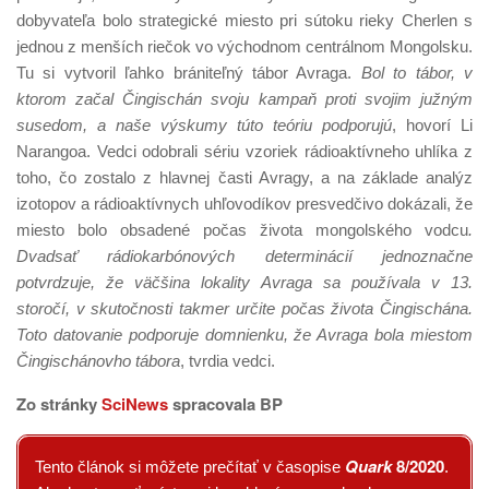
dobyvateľa bolo strategické miesto pri sútoku rieky Cherlen s
jednou z menších riečok vo východnom centrálnom Mongolsku.
Tu si vytvoril ľahko brániteľný tábor Avraga.
Bol to tábor, v
ktorom začal Čingischán svoju kampaň proti svojim južným
susedom, a naše výskumy túto teóriu podporujú
, hovorí Li
Narangoa. Vedci odobrali sériu vzoriek rádioaktívneho uhlíka z
toho, čo zostalo z hlavnej časti Avragy, a na základe analýz
izotopov a rádioaktívnych uhľovodíkov presvedčivo dokázali, že
miesto bolo obsadené počas života mongolského vodcu
.
Dvadsať rádiokarbónových determinácií jednoznačne
potvrdzuje, že väčšina lokality Avraga sa používala v 13.
storočí, v skutočnosti takmer určite počas života Čingischána.
Toto datovanie podporuje domnienku, že Avraga bola miestom
Čingischánovho tábora
, tvrdia vedci.
Zo stránky
SciNews
spracovala BP
Quark
8/2020
Tento článok si môžete prečítať v časopise
.