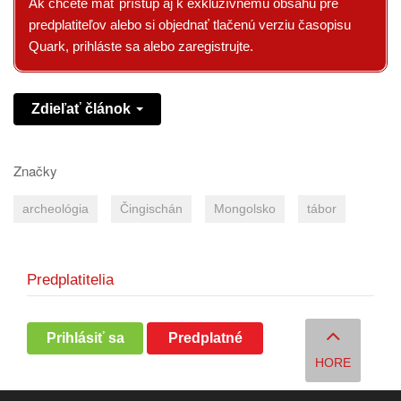
Ak chcete mať prístup aj k exkluzívnemu obsahu pre
predplatiteľov alebo si objednať tlačenú verziu časopisu
Quark, prihláste sa alebo zaregistrujte.
Zdieľať článok
Značky
archeológia
Čingischán
Mongolsko
tábor
Predplatitelia
Prihlásiť sa
Predplatné
HORE