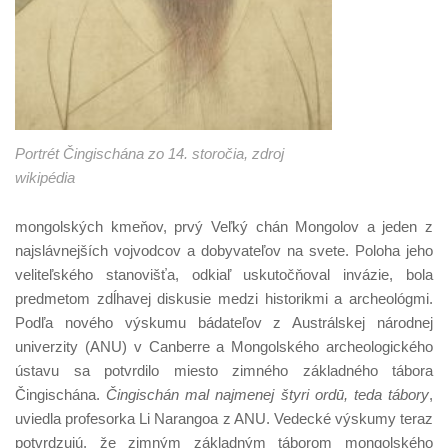
Portrét Čingischána zo 14. storočia, zdroj
wikipédia
mongolských kmeňov, prvý Veľký chán Mongolov a jeden z
najslávnejších vojvodcov a dobyvateľov na svete. Poloha jeho
veliteľského stanovišťa, odkiaľ uskutočňoval invázie, bola
predmetom zdĺhavej diskusie medzi historikmi a archeológmi.
Podľa nového výskumu bádateľov z Austrálskej národnej
univerzity (ANU) v Canberre a Mongolského archeologického
ústavu sa potvrdilo miesto zimného základného tábora
Čingischána.
Čingischán mal najmenej štyri ordū, teda tábory
,
uviedla profesorka Li Narangoa z ANU. Vedecké výskumy teraz
potvrdzujú, že zimným základným táborom mongolského