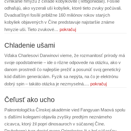
cvrlikanie hmyzu z čeľade kobylkovité (Tettigoniidae). Fosílie
odhaľujú, ako vyzerali uši kobyliek, ktoré tieto zvuky počúvali.
Dvadsaťštyri fosílií približne 160 miliónov rokov starých
kobyliek objavených v Číne predstavuje najstaršie známe
pokračuj
hmyzie uši. Tieto zvukové…
Chladenie ušami
Vďaka Charlesovi Darwinovi vieme, že rozmanitosť prírody má
svoje opodstatnenie – ide o rôzne odpovede na otázku, ako v
danom prostredí čo najlepšie prežiť a posunúť svoj genetický
kód ďalším generáciám. Fyzik sa nepýta, na čo je elektrónu
pokračuj
dobrý spin – takáto otázka je nezmyselná.…
Čeľusť ako ucho
Paleontologička Čínskej akadémie vied Fangyuan Maová spolu
s ďalšími kolegami objavila zvyšky predtým neznámeho
cicavca, ktorý žil popri dinosauroch v súčasnej Číne.
Druhohorný tvor dostal meno Origolestes lii a bol súčasťou