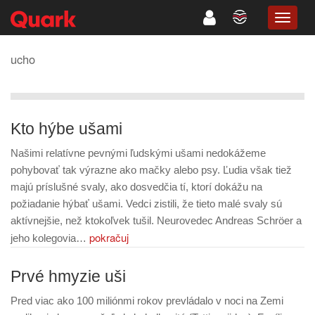
TOGG
NAVIG
ucho
Kto hýbe ušami
Našimi relatívne pevnými ľudskými ušami nedokážeme
pohybovať tak výrazne ako mačky alebo psy. Ľudia však tiež
majú príslušné svaly, ako dosvedčia tí, ktorí dokážu na
požiadanie hýbať ušami. Vedci zistili, že tieto malé svaly sú
aktívnejšie, než ktokoľvek tušil. Neurovedec Andreas Schröer a
pokračuj
jeho kolegovia…
Prvé hmyzie uši
Pred viac ako 100 miliónmi rokov prevládalo v noci na Zemi