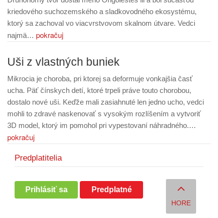
kriedového suchozemského a sladkovodného ekosystému,
ktorý sa zachoval vo viacvrstvovom skalnom útvare. Vedci
pokračuj
najmä…
Uši z vlastných buniek
Mikrocia je choroba, pri ktorej sa deformuje vonkajšia časť
ucha. Päť čínskych detí, ktoré trpeli práve touto chorobou,
dostalo nové uši. Keďže mali zasiahnuté len jedno ucho, vedci
mohli to zdravé naskenovať s vysokým rozlíšením a vytvoriť
3D model, ktorý im pomohol pri vypestovaní náhradného.…
pokračuj
Predplatitelia
Prihlásiť sa
Predplatné
HORE