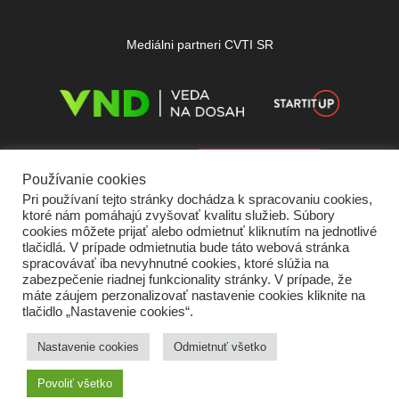
Mediálni partneri CVTI SR
Používanie cookies
Pri používaní tejto stránky dochádza k spracovaniu cookies,
ktoré nám pomáhajú zvyšovať kvalitu služieb. Súbory
cookies môžete prijať alebo odmietnuť kliknutím na jednotlivé
tlačidlá. V prípade odmietnutia bude táto webová stránka
spracovávať iba nevyhnutné cookies, ktoré slúžia na
zabezpečenie riadnej funkcionality stránky. V prípade, že
máte záujem perzonalizovať nastavenie cookies kliknite na
tlačidlo „Nastavenie cookies“.
Domov
O nás
Kontakt
Vydavateľ
Predplatné
Inzercia
Podmienky používania
Ochrana súkromia
Štatút súťaží
Cookies
Nastavenie cookies
Odmietnuť všetko
Partneri
RSS
Sitemap
Povoliť všetko
Copyright © 2026 Quark - Magazín o vede a technike