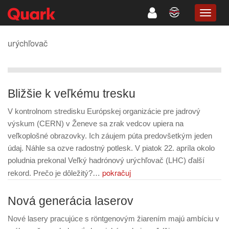
TOGG
NAVIG
urýchľovač
Bližšie k veľkému tresku
V kontrolnom stredisku Európskej organizácie pre jadrový
výskum (CERN) v Ženeve sa zrak vedcov upiera na
veľkoplošné obrazovky. Ich záujem púta predovšetkým jeden
údaj. Náhle sa ozve radostný potlesk. V piatok 22. apríla okolo
poludnia prekonal Veľký hadrónový urýchľovač (LHC) ďalší
pokračuj
rekord. Prečo je dôležitý?…
Nová generácia laserov
Nové lasery pracujúce s röntgenovým žiarením majú ambíciu v