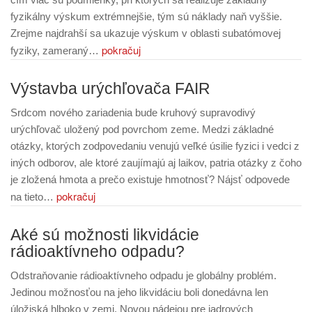
fyzikálny výskum extrémnejšie, tým sú náklady naň vyššie.
Zrejme najdrahší sa ukazuje výskum v oblasti subatómovej
pokračuj
fyziky, zameraný…
Výstavba urýchľovača FAIR
Srdcom nového zariadenia bude kruhový supravodivý
urýchľovač uložený pod povrchom zeme. Medzi základné
otázky, ktorých zodpovedaniu venujú veľké úsilie fyzici i vedci z
iných odborov, ale ktoré zaujímajú aj laikov, patria otázky z čoho
je zložená hmota a prečo existuje hmotnosť? Nájsť odpovede
pokračuj
na tieto…
Aké sú možnosti likvidácie
rádioaktívneho odpadu?
Odstraňovanie rádioaktívneho odpadu je globálny problém.
Jedinou možnosťou na jeho likvidáciu boli donedávna len
úložiská hlboko v zemi. Novou nádejou pre jadrových