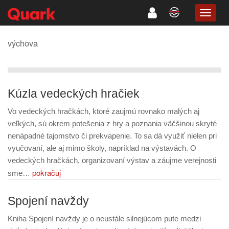
TOGG
NAVIG
výchova
Kúzla vedeckých hračiek
Vo vedeckých hračkách, ktoré zaujmú rovnako malých aj
veľkých, sú okrem potešenia z hry a poznania väčšinou skryté
nenápadné tajomstvo či prekvapenie. To sa dá využiť nielen pri
vyučovaní, ale aj mimo školy, napríklad na výstavách. O
vedeckých hračkách, organizovaní výstav a záujme verejnosti
pokračuj
sme…
Spojení navždy
Kniha Spojení navždy je o neustále silnejúcom pute medzi