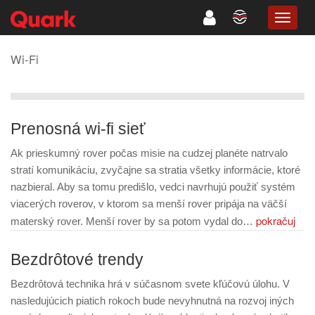
TOGG
NAVIG
Wi-Fi
Prenosná wi-fi sieť
Ak prieskumný rover počas misie na cudzej planéte natrvalo
stratí komunikáciu, zvyčajne sa stratia všetky informácie, ktoré
nazbieral. Aby sa tomu predišlo, vedci navrhujú použiť systém
viacerých roverov, v ktorom sa menší rover pripája na väčší
pokračuj
materský rover. Menší rover by sa potom vydal do…
Bezdrôtové trendy
Bezdrôtová technika hrá v súčasnom svete kľúčovú úlohu. V
nasledujúcich piatich rokoch bude nevyhnutná na rozvoj iných