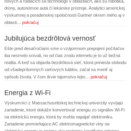
nových a rodiacich sa technológií v oblastiach, ako sú robotika,
drony, autonómne autá či lekárske prístroje. Analytici americkej
výskumnej a poradenskej spoločnosti Gartner okrem iného aj v
pokračuj
oblasti…
Jubilujúca bezdrôtová vernosť
Ešte pred desaťročiami sme o vzájomnom prepojení počítačov
iba nesmelo snívali, no od čias zrodu internetu je to už bežná
realita. A keď sa objavila bezdrôtová sieť, ktorá priniesla slobodu
od všadeprítomných sieťových káblov, začal sa meniť aj
pokračuj
spôsob života. V čom tkvie tajomstvo tejto…
Energia z Wi-Fi
Výskumníci z Massachusettskej technickej univerzity vyvíjajú
zariadenie, ktoré dokáže konvertovať energiu zo signálov Wi-Fi
na elektrickú energiu, ktorá by mohla napájať elektroniku.
Zariadenie premieňajúce AC elektromagnetické vlny na
elektrickú energiu je známe ako rectenna (rectifying antenna –