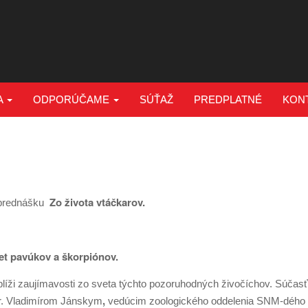
A
ODPORÚČAME
SÚŤAŽ
PREDPLATNÉ
KON
Zo života vtáčkarov.
prednášku
et pavúkov a škorpiónov.
íži zaujímavosti zo sveta týchto pozoruhodných živočíchov. Súčasť
,
Dr. Vladimírom Jánskym
vedúcim zoologického oddelenia SNM-dého 