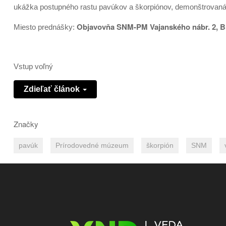
ukážka postupného rastu pavúkov a škorpiónov, demonštrovaná n
Objavovňa SNM-PM Vajanského nábr. 2, Br
Miesto prednášky:
Vstup voľný
Zdieľať článok
Značky
pavúk
Prírodovedné múzeum
škorpión
SNM