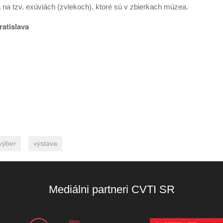
a tzv. exúviách (zvlekoch), ktoré sú v zbierkach múzea.
atislava
výber
výstava
Mediálni partneri CVTI SR