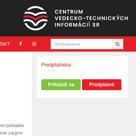
TAKT
Predplatitelia
Prihlásiť sa
Predplatné
ou podujatia
iste zaujme