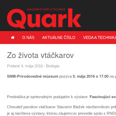
O NÁS
AKTUÁLNE ČÍSLO
VEDA A TECHNIK
Zo života vtáčkarov
Pridané 4. mája 2016
-
Biológia
SNM-Prírodovedné múzeum
5. mája 2016 o 17.00
pozýva
na 
Fascinujúci sv
Prednáška je sprievodným podujatím k výstave
Chovateľ pavúkov vtáčkarov Slavomír Blažek návštevníkom pribl
je aj návšteva výstavy, ktorou záujemcov prevedie spolu s RN