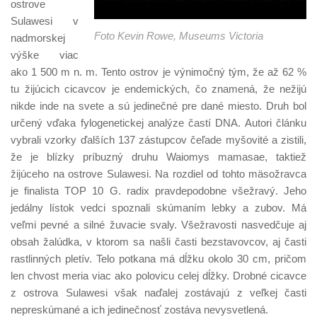
ostrove
Sulawesi v
Foto Kevin Rowe, Museums Victoria
nadmorskej
výške viac
ako 1 500 m n. m. Tento ostrov je výnimočný tým, že až 62 %
tu žijúcich cicavcov je endemických, čo znamená, že nežijú
nikde inde na svete a sú jedinečné pre dané miesto. Druh bol
určený vďaka fylogenetickej analýze častí DNA. Autori článku
vybrali vzorky ďalších 137 zástupcov čeľade myšovité a zistili,
že je blízky príbuzný druhu Waiomys mamasae, taktiež
žijúceho na ostrove Sulawesi. Na rozdiel od tohto mäsožravca
je finalista TOP 10 G. radix pravdepodobne všežravý. Jeho
jedálny lístok vedci spoznali skúmaním lebky a zubov. Má
veľmi pevné a silné žuvacie svaly. Všežravosti nasvedčuje aj
obsah žalúdka, v ktorom sa našli časti bezstavovcov, aj časti
rastlinných pletív. Telo potkana má dĺžku okolo 30 cm, pričom
len chvost meria viac ako polovicu celej dĺžky. Drobné cicavce
z ostrova Sulawesi však naďalej zostávajú z veľkej časti
nepreskúmané a ich jedinečnosť zostáva nevysvetlená.