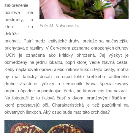
zakorenenie
používa iné
predmety, o
Foto M. Kolanowska
ktoré sa
dokáže
prichytiť. Patrí medzi epifytické druhy, pretože sa najčastejšie
prichytáva o rastliny. V Červenom zozname ohrozených druhov
IUCN je označená ako kriticky ohrozená. Jej výskyt je
obmedzený na jednu lokalitu, popri ktorej vedie hlavná cesta.
Keby naplánovali opravu alebo rekonštrukciu tejto cesty, mohla
by mať kritický dosah na osud tohto krehkého rastlinného
druhu. Zrastené tyčinky a semenník tvoria špecializovaný
orgán, nápadne pripomínajúci čerta, po ktorom rastlinu nazvali.
Na fotografii je to fialová časť s dvomi oranžovými fliačikmi,
ktoré predstavujú oči. Charakteristická je tiež pazúrikmi na
okvetných lístkoch. Aký osud bude mať táto orchidea?