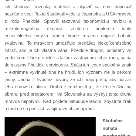
tak študovať rovnaký materiál a objaviť na ňom doposiaľ
neznáme veci. Takto študovali vedci z Japonska a USA mravce
z rodu Pheidole. Spravili takzvanú taxonomickú revíziu a
mikrotomografiou skúmali vnútornú anatómiu tohto
eusociálneho hmyzu. Vnútri hrude mravca objavili bohatú
svalovinu. To mravcom umožňuje prenášať niekoľkonásobnú
záťaž, ako je ich vlastná váha. Pheidole drogon, popísaný vo
vedeckom článku spolu s ďalším zástupcom tohto rodu, patria
do skupiny Pheidole cervicornis. Spája ich jeden spoločný znak
– extrémne vyvinuté tŕne na hrudi. Ich význam nie je celkom
jasný. Jedna z hypotéz hovorí, že ich majú preto, aby udržali
jeho obrovskú hlavu. Druhá z možností je, že tŕne slúžia na
obranu pred predátorom. Na Slovensku sa výskyt tohto druhu
mravca nepotvrdil. Keď pôjdete nabudúce lesom, zbystrite zrak
a možno sa pošťastí zaujímavý objav aj vám.
Skutočne
nohatá
mnohonôžka