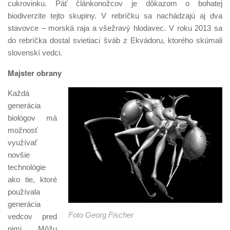
cukrovinku. Päť článkonožcov je dôkazom o bohatej
biodiverzite tejto skupiny. V rebríčku sa nachádzajú aj dva
stavovce – morská raja a všežravý hlodavec. V roku 2013 sa
do rebríčka dostal svietiaci šváb z Ekvádoru, ktorého skúmali
slovenskí vedci.
Majster obrany
Každá
generácia
biológov má
možnosť
využívať
novšie
technológie
ako tie, ktoré
používala
generácia
Foto Georg Fischer
vedcov pred
nimi. Môžu