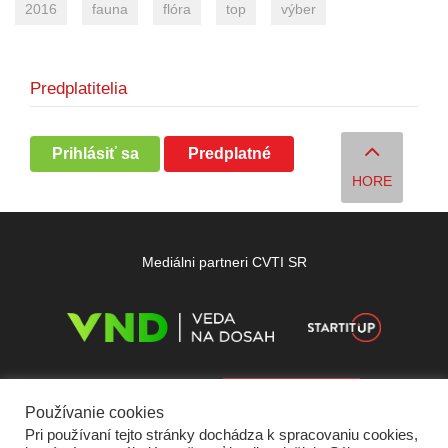
2016
fauna
flóra
top
výber
Predplatitelia
Prihlásiť sa
Predplatné
HORE
Mediálni partneri CVTI SR
Používanie cookies
Pri používaní tejto stránky dochádza k spracovaniu cookies,