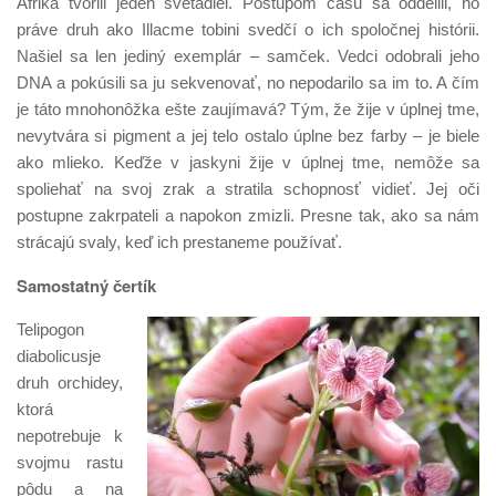
Afrika tvorili jeden svetadiel. Postupom času sa oddelili, no
práve druh ako Illacme tobini svedčí o ich spoločnej histórii.
Našiel sa len jediný exemplár – samček. Vedci odobrali jeho
DNA a pokúsili sa ju sekvenovať, no nepodarilo sa im to. A čím
je táto mnohonôžka ešte zaujímavá? Tým, že žije v úplnej tme,
nevytvára si pigment a jej telo ostalo úplne bez farby – je biele
ako mlieko. Keďže v jaskyni žije v úplnej tme, nemôže sa
spoliehať na svoj zrak a stratila schopnosť vidieť. Jej oči
postupne zakrpateli a napokon zmizli. Presne tak, ako sa nám
strácajú svaly, keď ich prestaneme používať.
Samostatný čertík
Telipogon
diabolicusje
druh orchidey,
ktorá
nepotrebuje k
svojmu rastu
pôdu a na