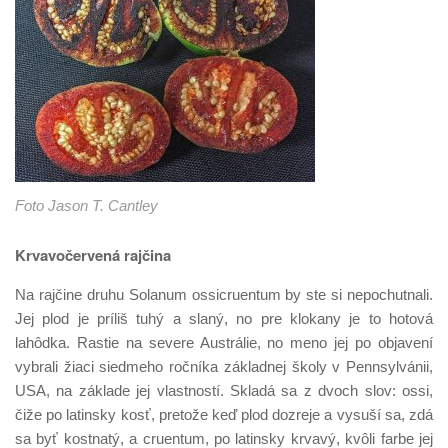
Foto Jason T. Cantley
Krvavočervená rajčina
Na rajčine druhu Solanum ossicruentum by ste si nepochutnali.
Jej plod je príliš tuhý a slaný, no pre klokany je to hotová
lahôdka. Rastie na severe Austrálie, no meno jej po objavení
vybrali žiaci siedmeho ročníka základnej školy v Pennsylvánii,
USA, na základe jej vlastností. Skladá sa z dvoch slov: ossi,
čiže po latinsky kosť, pretože keď plod dozreje a vysuší sa, zdá
sa byť kostnatý, a cruentum, po latinsky krvavý, kvôli farbe jej