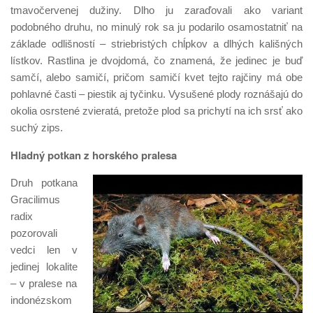
tmavočervenej dužiny. Dlho ju zaraďovali ako variant
podobného druhu, no minulý rok sa ju podarilo osamostatniť na
základe odlišností – striebristých chĺpkov a dlhých kališných
lístkov. Rastlina je dvojdomá, čo znamená, že jedinec je buď
samčí, alebo samičí, pričom samičí kvet tejto rajčiny má obe
pohlavné časti – piestik aj tyčinku. Vysušené plody roznášajú do
okolia osrstené zvieratá, pretože plod sa prichytí na ich srsť ako
suchý zips.
Hladný potkan z horského pralesa
Druh potkana
Gracilimus
radix
pozorovali
vedci len v
jedinej lokalite
– v pralese na
indonézskom