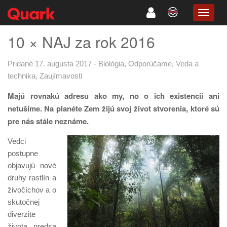
TOGG
NAVIG
10 × NAJ za rok 2016
Pridané 17. augusta 2017
-
Biológia
,
Odporúčame
,
Veda a
technika
,
Zaujímavosti
Majú rovnakú adresu ako my, no o ich existencii ani
netušíme. Na planéte Zem žijú svoj život stvorenia, ktoré sú
pre nás stále neznáme.
Vedci
postupne
objavujú nové
druhy rastlín a
živočíchov a o
skutočnej
diverzite
života predsa