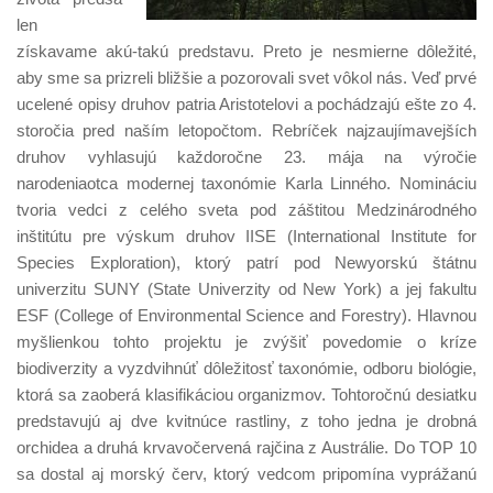
len
získavame akú-takú predstavu. Preto je nesmierne dôležité,
aby sme sa prizreli bližšie a pozorovali svet vôkol nás. Veď prvé
ucelené opisy druhov patria Aristotelovi a pochádzajú ešte zo 4.
storočia pred naším letopočtom. Rebríček najzaujímavejších
druhov vyhlasujú každoročne 23. mája na výročie
narodeniaotca modernej taxonómie Karla Linného. Nomináciu
tvoria vedci z celého sveta pod záštitou Medzinárodného
inštitútu pre výskum druhov IISE (International Institute for
Species Exploration), ktorý patrí pod Newyorskú štátnu
univerzitu SUNY (State Univerzity od New York) a jej fakultu
ESF (College of Environmental Science and Forestry). Hlavnou
myšlienkou tohto projektu je zvýšiť povedomie o kríze
biodiverzity a vyzdvihnúť dôležitosť taxonómie, odboru biológie,
ktorá sa zaoberá klasifikáciou organizmov. Tohtoročnú desiatku
predstavujú aj dve kvitnúce rastliny, z toho jedna je drobná
orchidea a druhá krvavočervená rajčina z Austrálie. Do TOP 10
sa dostal aj morský červ, ktorý vedcom pripomína vyprážanú