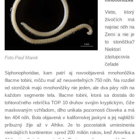
Viete, ktorý
živočích má
najviac nôh na
Zemi a nie je
to stonôžka?
Niektorí
zástupcovia
Foto Paul Marek
čeľade
Siphonophoridae, kam patrí aj novoobjavená mnohonôžka
Illacme tobini, môžu mať až neuveriteľných 750 nôh. Na rozdiel
od stonôžok majú mnohonôžky nie jeden, ale dva páry nôh na
každom segmente tela. Illacme tobini, ktorá sa dostala do
tohtoročného rebríčka TOP 10 druhov svojím kryptickým, čiže
maskovaným vzhľadom, dlho unikala pozornosti človeka a má
len 404 nôh. Bola objavená v kalifornskej jaskyni a jej najbližší
príbuzný žije až v Afrike. Je to pozostatok umiestnenia
niekdajších kontinentov spred 200 milión rokov, keď Amerika a