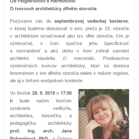
Od Feiglerovcov k Harmincovi
O tvorcoch architektúry
dlhého
storočia
septembrovej vedeckej kaviarne
Pozývame vás do
,
v ktorej budeme diskutovať o tom, prečo je 19. storočie
v architektúre označované ako tzv.
dlhé
storočie, čím je
výnimočné, v čom spočíva jeho špecifickosť
a rozmanitosť a akú úlohu v ňom zohrali samotní
architekti, stavitelia či mecenáši. Predstavíme
výnimočných tvorcov architektúry, ktorí sú doslova
fenoménom v ére
dlhého
storočia nielen v našom regióne,
ale aj v širšom európskom kontexte.
26. 9. 2019
17.00
Vo štvrtok
o
h
bude naším hosťom
uznávaná vedkyňa,
architektka, historička a
pedagogička architektúry
prof. Ing. arch. Jana
Pohaničová, PhD.
, z Ústavu