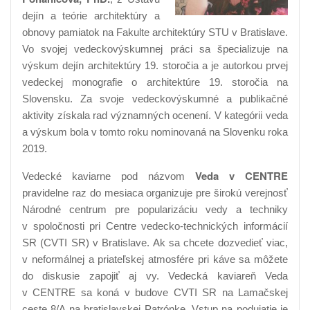
dejín a teórie architektúry a
obnovy pamiatok na Fakulte architektúry STU v Bratislave.
Vo svojej vedeckovýskumnej práci sa špecializuje na
výskum dejín architektúry 19. storočia a je autorkou prvej
vedeckej monografie o architektúre 19. storočia na
Slovensku. Za svoje vedeckovýskumné a publikačné
aktivity získala rad významných ocenení. V kategórii veda
a výskum bola v tomto roku nominovaná na Slovenku roka
2019.
Veda v CENTRE
Vedecké kaviarne pod názvom
pravidelne raz do mesiaca organizuje pre širokú verejnosť
Národné centrum pre popularizáciu vedy a techniky
v spoločnosti pri Centre vedecko-technických informácií
SR (CVTI SR) v Bratislave. Ak sa chcete dozvedieť viac,
v neformálnej a priateľskej atmosfére pri káve sa môžete
do diskusie zapojiť aj vy. Vedecká kaviareň Veda
v CENTRE sa koná v budove CVTI SR na Lamačskej
ceste 8/A na bratislavskej Patrónke. Vstup na podujatie je