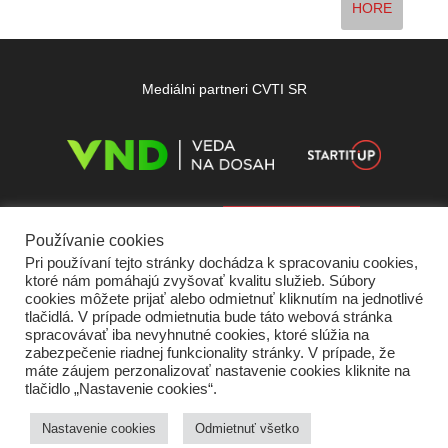
HORE
Mediálni partneri CVTI SR
Používanie cookies
Pri používaní tejto stránky dochádza k spracovaniu cookies,
ktoré nám pomáhajú zvyšovať kvalitu služieb. Súbory
cookies môžete prijať alebo odmietnuť kliknutím na jednotlivé
tlačidlá. V prípade odmietnutia bude táto webová stránka
spracovávať iba nevyhnutné cookies, ktoré slúžia na
zabezpečenie riadnej funkcionality stránky. V prípade, že
máte záujem perzonalizovať nastavenie cookies kliknite na
tlačidlo „Nastavenie cookies“.
Domov
O nás
Kontakt
Vydavateľ
Predplatné
Inzercia
Podmienky používania
Ochrana súkromia
Štatút súťaží
Cookies
Nastavenie cookies
Odmietnuť všetko
Partneri
RSS
Sitemap