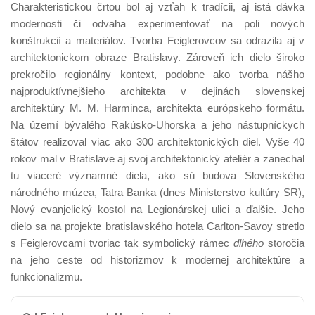
Charakteristickou črtou bol aj vzťah k tradícii, aj istá dávka
modernosti či odvaha experimentovať na poli nových
konštrukcií a materiálov. Tvorba Feiglerovcov sa odrazila aj v
architektonickom obraze Bratislavy. Zároveň ich dielo široko
prekročilo regionálny kontext, podobne ako tvorba nášho
najproduktívnejšieho architekta v dejinách slovenskej
architektúry M. M. Harminca, architekta európskeho formátu.
Na území bývalého Rakúsko-Uhorska a jeho nástupníckych
štátov realizoval viac ako 300 architektonických diel. Vyše 40
rokov mal v Bratislave aj svoj architektonický ateliér a zanechal
tu viaceré významné diela, ako sú budova Slovenského
národného múzea, Tatra Banka (dnes Ministerstvo kultúry SR),
Nový evanjelický kostol na Legionárskej ulici a ďalšie. Jeho
dielo sa na projekte bratislavského hotela Carlton-Savoy stretlo
s Feiglerovcami tvoriac tak symbolický rámec
dlhého
storočia
na jeho ceste od historizmov k modernej architektúre a
funkcionalizmu.