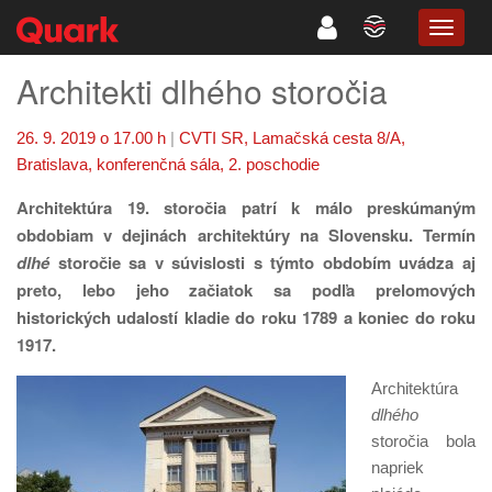
TOGG
NAVIG
Architekti dlhého storočia
26. 9. 2019 o 17.00 h
|
CVTI SR, Lamačská cesta 8/A,
Bratislava, konferenčná sála, 2. poschodie
Architektúra 19. storočia patrí k málo preskúmaným
obdobiam v dejinách architektúry na Slovensku. Termín
dlhé
storočie sa v súvislosti s týmto obdobím uvádza aj
preto, lebo jeho začiatok sa podľa prelomových
historických udalostí kladie do roku 1789 a koniec do roku
1917.
Architektúra
dlhého
storočia bola
napriek