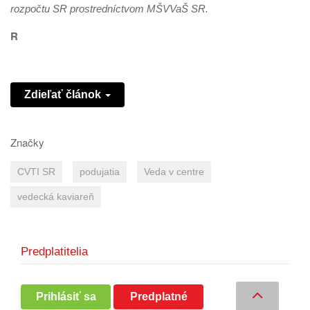
rozpočtu SR prostredníctvom MŠVVaŠ SR.
R
Zdieľať článok
Značky
CVTI SR
podujatia
Veda v centre
vedecká kaviareň
Predplatitelia
Prihlásiť sa
Predplatné