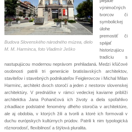
plejáde
výnimočných
tvorcov či
symbolickej
úlohe
premostiť či
Budova Slovenského národného múzea, dielo
spájať
M. M. Harminca, foto Vladimír Ješko
historizujúcu
tradíciu s
nastupujúcou modernou neprávom prehliadaná. Medzi kľúčové
osobnosti patrili tri generácie bratislavských architektov,
staviteľov i stavebných podnikateľov Feiglerovcov i Michal Milan
Harminc, architekt dvoch storočí a jeden z nestorov slovenskej
architektúry. V prednáške v rámci vedeckej kaviarne priblíži
architektka Jana Pohaničová ich životy a diela spoľahlivo
zrkadliace podstatné fenomény
dlhého
storočia v architektúre,
ale aj obdobia, v ktorých žili a tvorili a ktoré ich formovali v
duchu európskych kultúrnych prúdov. Patrili k nim typologická
rôznorodosť, flexibilnosť a štýlová pluralita.