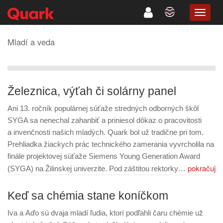
TOGG
NAVIG
Mladí a veda
Železnica, výťah či solárny panel
Ani 13. ročník populárnej súťaže stredných odborných škôl
SYGA sa nenechal zahanbiť a priniesol dôkaz o pracovitosti
a invenčnosti našich mladých. Quark bol už tradične pri tom.
Prehliadka žiackych prác technického zamerania vyvrcholila na
finále projektovej súťaže Siemens Young Generation Award
pokračuj
(SYGA) na Žilinskej univerzite. Pod záštitou rektorky…
Keď sa chémia stane koníčkom
Iva a Aďo sú dvaja mladí ľudia, ktorí podľahli čaru chémie už