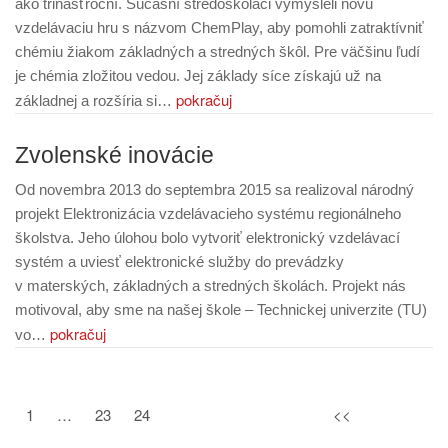
ako trinásťroční. Súčasní stredoškoláci vymysleli novú
vzdelávaciu hru s názvom ChemPlay, aby pomohli zatraktívniť
chémiu žiakom základných a stredných škôl. Pre väčšinu ľudí
je chémia zložitou vedou. Jej základy síce získajú už na
pokračuj
základnej a rozšíria si…
Zvolenské inovácie
Od novembra 2013 do septembra 2015 sa realizoval národný
projekt Elektronizácia vzdelávacieho systému regionálneho
školstva. Jeho úlohou bolo vytvoriť elektronický vzdelávací
systém a uviesť elektronické služby do prevádzky
v materských, základných a stredných školách. Projekt nás
motivoval, aby sme na našej škole – Technickej univerzite (TU)
pokračuj
vo…
1
…
23
24
<<