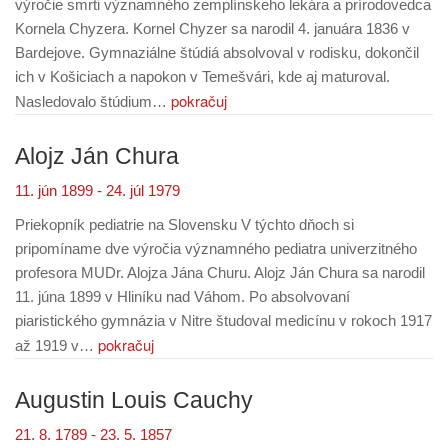
výročie smrti významného zemplínskeho lekára a prírodovedca
Kornela Chyzera. Kornel Chyzer sa narodil 4. januára 1836 v
Bardejove. Gymnaziálne štúdiá absolvoval v rodisku, dokončil
ich v Košiciach a napokon v Temešvári, kde aj maturoval.
pokračuj
Nasledovalo štúdium…
Alojz Ján Chura
11. jún 1899 - 24. júl 1979
Priekopník pediatrie na Slovensku V týchto dňoch si
pripomíname dve výročia významného pediatra univerzitného
profesora MUDr. Alojza Jána Churu. Alojz Ján Chura sa narodil
11. júna 1899 v Hliníku nad Váhom. Po absolvovaní
piaristického gymnázia v Nitre študoval medicínu v rokoch 1917
pokračuj
až 1919 v…
Augustin Louis Cauchy
21. 8. 1789 - 23. 5. 1857