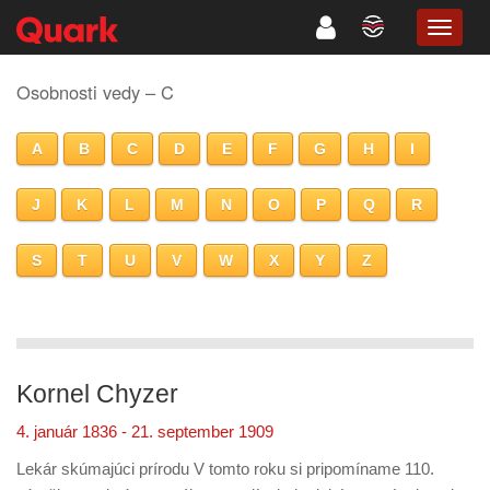
TOGG
NAVIG
Osobnosti vedy – C
A
B
C
D
E
F
G
H
I
J
K
L
M
N
O
P
Q
R
S
T
U
V
W
X
Y
Z
Kornel Chyzer
4. január 1836 - 21. september 1909
Lekár skúmajúci prírodu V tomto roku si pripomíname 110.