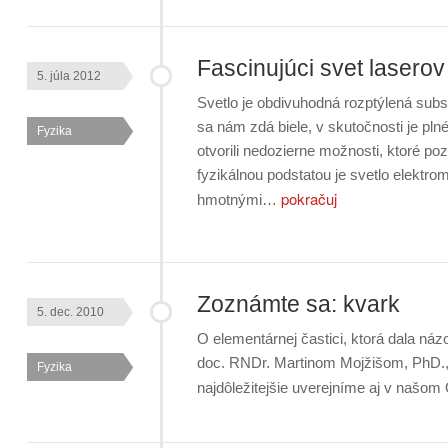
Fascinujúci svet laserov
5. júla 2012
Svetlo je obdivuhodná rozptýlená subs
sa nám zdá biele, v skutočnosti je pl
Fyzika
otvorili nedozierne možnosti, ktoré p
fyzikálnou podstatou je svetlo elektro
pokračuj
hmotnými…
Zoznámte sa: kvark
5. dec. 2010
O elementárnej častici, ktorá dala ná
doc. RNDr. Martinom Mojžišom, PhD., 
Fyzika
najdôležitejšie uverejníme aj v našo