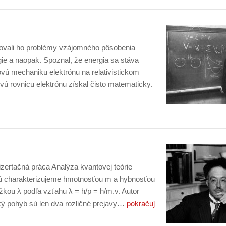
novali ho problémy vzájomného pôsobenia
gie a naopak. Spoznal, že energia sa stáva
ovú mechaniku elektrónu na relativistickom
vú rovnicu elektrónu získal čisto matematicky.
izertačná práca Analýza kvantovej teórie
orú charakterizujeme hmotnosťou m a hybnosťou
žkou λ podľa vzťahu λ = h/p = h/m.v. Autor
pokračuj
cký pohyb sú len dva rozličné prejavy…