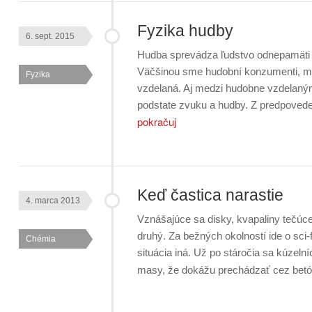
Fyzika hudby
6. sept. 2015
Hudba sprevádza ľudstvo odnepamäti a
Väčšinou sme hudobní konzumenti, men
Fyzika
vzdelaná. Aj medzi hudobne vzdelanými
podstate zvuku a hudby. Z predpoved
pokračuj
Keď častica narastie
4. marca 2013
Vznášajúce sa disky, kvapaliny tečúc
druhý. Za bežných okolností ide o sci-
Chémia
situácia iná. Už po stáročia sa kúzelní
masy, že dokážu prechádzať cez bet