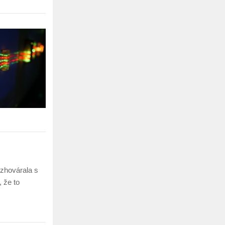
 zhovárala s
 že to