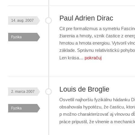
Paul Adrien Dirac
14. aug. 2007
Cit pre formalizmus a symetriu Fasci
žiarenia a hmoty, vznik častice z ener
Fyzika
hmotou a hmota energiou. Vytvoril vln
základe. Správnu relativistickú pohybo
pokračuj
Len krása…
Louis de Broglie
2. marca 2007
Osvetlil najhoršiu fyzikálnu hádanku D
obsahovala hypotézu, že časticu, kt
Fyzika
p možno charakterizovať aj vlnovou dĺ
práce pripustil, že vlnenie a mechani