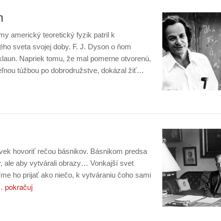
n
 americký teoretický fyzik patril k
ého sveta svojej doby. F. J. Dyson o ňom
e klaun. Napriek tomu, že mal pomerne otvorenú,
teľnou túžbou po dobrodružstve, dokázal žiť…
ovek hovoriť rečou básnikov. Básnikom predsa
ty, ale aby vytvárali obrazy… Vonkajší svet
e ho prijať ako niečo, k vytváraniu čoho sami
pokračuj
k…