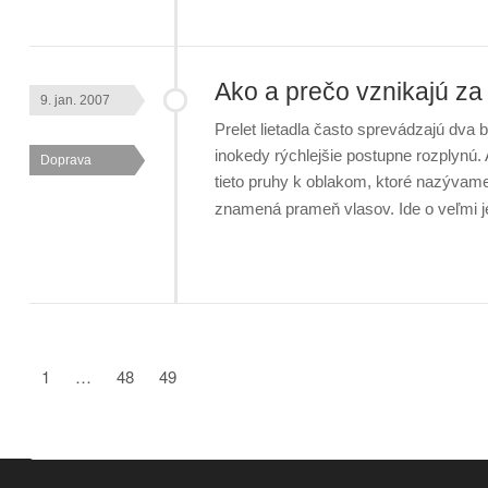
Ako a prečo vznikajú za 
9. jan. 2007
Prelet lietadla často sprevádzajú dva b
inokedy rýchlejšie postupne rozplynú.
Doprava
tieto pruhy k oblakom, ktoré nazývame
znamená prameň vlasov. Ide o veľmi 
1
…
48
49