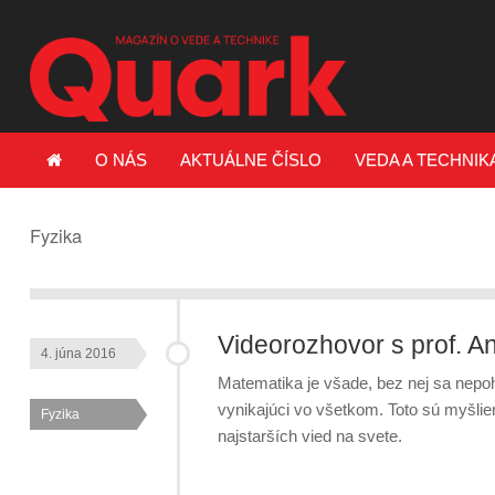
O NÁS
AKTUÁLNE ČÍSLO
VEDA A TECHNIK
Fyzika
Videorozhovor s prof. A
4. júna 2016
Matematika je všade, bez nej sa nepo
vynikajúci vo všetkom. Toto sú myšlie
Fyzika
najstarších vied na svete.