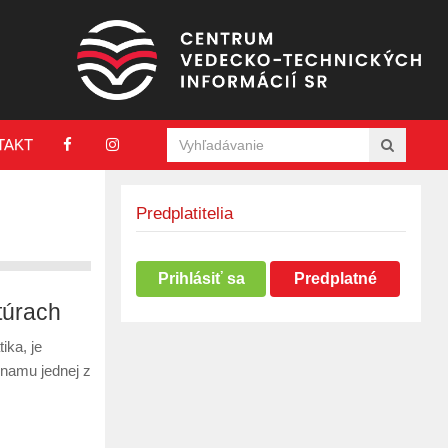
TAKT
Predplatitelia
Prihlásiť sa
Predplatné
túrach
ika, je
znamu jednej z