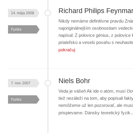
Richard Philips Feynma
14. mája 2008
Nikdy nemáme definitívne pravdu Známy
najoriginálnejším osobnostiam vedeck
Fyzika
napísal: Z polovice génius, z polovic
priateľskú a veselú povahu s neuhasi
pokračuj
Niels Bohr
7. nov. 2007
Veda je vášeň Ak ide o atóm, musí čl
tiež nezáleží na tom, aby popísali fak
Fyzika
nemôžeme už len pozorovať, ale musím
prispievame. Dánsky teoretický fyzi