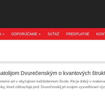
A
ODPORÚČAME
SÚŤAŽ
PREDPLATNÉ
KON
natolijom Dvurečenským o kvantových štruk
hneme ani v obyčajnom každodennom živote. Kto je dobrý v matemat
nky, ktoré zdôrazňuje prof. Dvurečenskij pri svojom vysvetľovaní vý