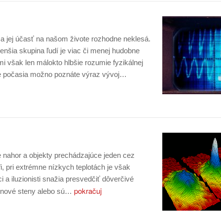
 jej účasť na našom živote rozhodne neklesá.
šia skupina ľudí je viac či menej hudobne
 však len málokto hlbšie rozumie fyzikálnej
e počasia možno poznáte výraz vývoj…
e nahor a objekty prechádzajúce jeden cez
fi, pri extrémne nízkych teplotách je však
ci a iluzionisti snažia presvedčiť dôverčivé
pokračuj
ónové steny alebo sú…