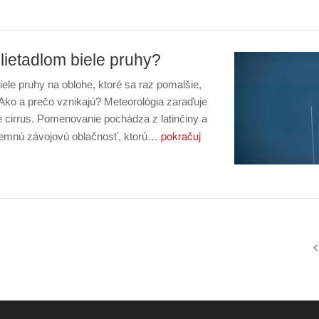
lietadlom biele pruhy?
iele pruhy na oblohe, ktoré sa raz pomalšie,
 Ako a prečo vznikajú? Meteorológia zaraďuje
 cirrus. Pomenovanie pochádza z latinčiny a
pokračuj
jemnú závojovú oblačnosť, ktorú…
<