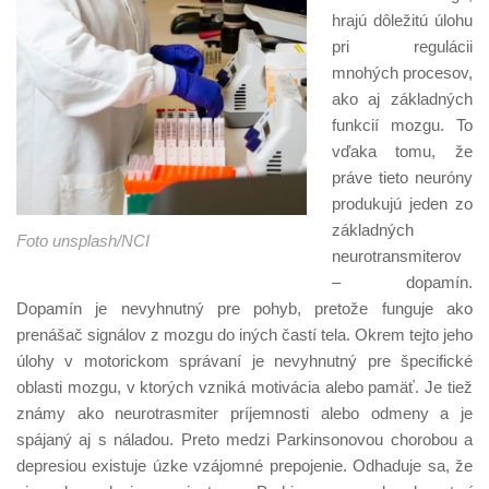
hrajú dôležitú úlohu
pri regulácii
mnohých procesov,
ako aj základných
funkcií mozgu. To
vďaka tomu, že
práve tieto neuróny
produkujú jeden zo
základných
Foto unsplash/NCI
neurotransmiterov
– dopamín.
Dopamín je nevyhnutný pre pohyb, pretože funguje ako
prenášač signálov z mozgu do iných častí tela. Okrem tejto jeho
úlohy v motorickom správaní je nevyhnutný pre špecifické
oblasti mozgu, v ktorých vzniká motivácia alebo pamäť. Je tiež
známy ako neurotrasmiter príjemnosti alebo odmeny a je
spájaný aj s náladou. Preto medzi Parkinsonovou chorobou a
depresiou existuje úzke vzájomné prepojenie. Odhaduje sa, že