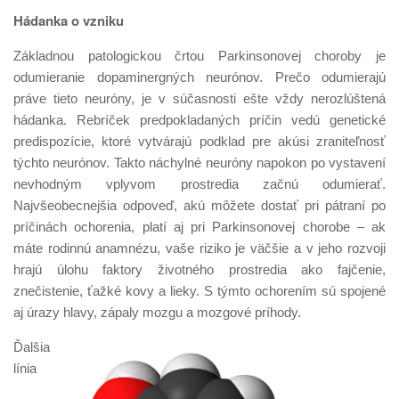
Hádanka o vzniku
Základnou patologickou črtou Parkinsonovej choroby je
odumieranie dopaminergných neurónov. Prečo odumierajú
práve tieto neuróny, je v súčasnosti ešte vždy nerozlúštená
hádanka. Rebríček predpokladaných príčin vedú genetické
predispozície, ktoré vytvárajú podklad pre akúsi zraniteľnosť
týchto neurónov. Takto náchylné neuróny napokon po vystavení
nevhodným vplyvom prostredia začnú odumierať.
Najvšeobecnejšia odpoveď, akú môžete dostať pri pátraní po
príčinách ochorenia, platí aj pri Parkinsonovej chorobe – ak
máte rodinnú anamnézu, vaše riziko je väčšie a v jeho rozvoji
hrajú úlohu faktory životného prostredia ako fajčenie,
znečistenie, ťažké kovy a lieky. S týmto ochorením sú spojené
aj úrazy hlavy, zápaly mozgu a mozgové príhody.
Ďalšia
línia