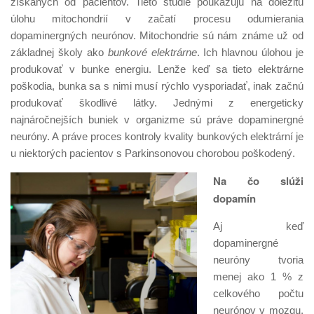
získaných od pacientov. Tieto štúdie poukazujú na dôležitú
úlohu mitochondrií v začatí procesu odumierania
dopaminergných neurónov. Mitochondrie sú nám známe už od
základnej školy ako
bunkové elektrárne
. Ich hlavnou úlohou je
produkovať v bunke energiu. Lenže keď sa tieto elektrárne
poškodia, bunka sa s nimi musí rýchlo vysporiadať, inak začnú
produkovať škodlivé látky. Jednými z energeticky
najnáročnejších buniek v organizme sú práve dopaminergné
neuróny. A práve proces kontroly kvality bunkových elektrární je
u niektorých pacientov s Parkinsonovou chorobou poškodený.
Na čo slúži
dopamín
Aj keď
dopaminergné
neuróny tvoria
menej ako 1 % z
celkového počtu
neurónov v mozgu,