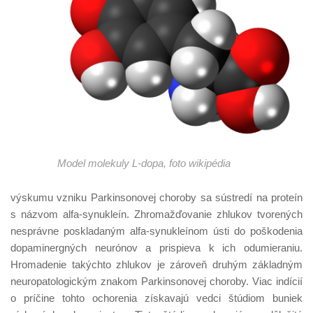
Model molekuly L-dopa, foto wikipédia
výskumu vzniku Parkinsonovej choroby sa sústredí na proteín
s názvom alfa-synukleín. Zhromažďovanie zhlukov tvorených
nesprávne poskladaným alfa-synukleínom ústi do poškodenia
dopaminergných neurónov a prispieva k ich odumieraniu.
Hromadenie takýchto zhlukov je zároveň druhým základným
neuropatologickým znakom Parkinsonovej choroby. Viac indícií
o príčine tohto ochorenia získavajú vedci štúdiom buniek