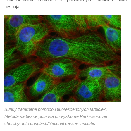
nespája.
Bunky zafarbené pomocou fluorescenčných farbičiek.
Metóda sa bežne používa pri výskume Parkinsonovej
choroby, foto unsplash/National cancer institute.