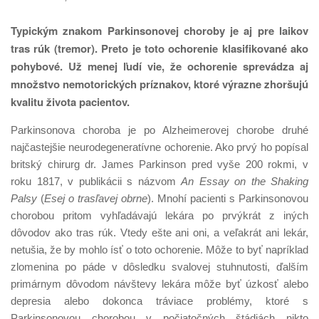
Typickým znakom Parkinsonovej choroby je aj pre laikov
tras rúk (tremor). Preto je toto ochorenie klasifikované ako
pohybové. Už menej ľudí vie, že ochorenie sprevádza aj
množstvo nemotorických príznakov, ktoré výrazne zhoršujú
kvalitu života pacientov.
Parkinsonova choroba je po Alzheimerovej chorobe druhé
najčastejšie neurodegeneratívne ochorenie. Ako prvý ho popísal
britský chirurg dr. James Parkinson pred vyše 200 rokmi, v
roku 1817, v publikácii s názvom
An Essay on the Shaking
Palsy
(
Esej o trasľavej obrne
). Mnohí pacienti s Parkinsonovou
chorobou pritom vyhľadávajú lekára po prvýkrát z iných
dôvodov ako tras rúk. Vtedy ešte ani oni, a veľakrát ani lekár,
netušia, že by mohlo ísť o toto ochorenie. Môže to byť napríklad
zlomenina po páde v dôsledku svalovej stuhnutosti, ďalším
primárnym dôvodom návštevy lekára môže byť úzkosť alebo
depresia alebo dokonca tráviace problémy, ktoré s
Parkinsonovou chorobou v počiatočných štádiách nikto