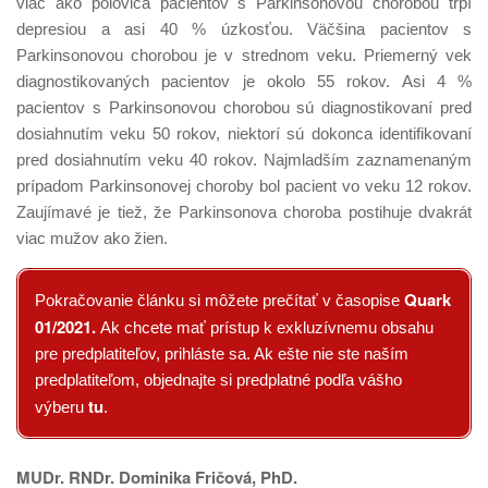
viac ako polovica pacientov s Parkinsonovou chorobou trpí
depresiou a asi 40 % úzkosťou. Väčšina pacientov s
Parkinsonovou chorobou je v strednom veku. Priemerný vek
diagnostikovaných pacientov je okolo 55 rokov. Asi 4 %
pacientov s Parkinsonovou chorobou sú diagnostikovaní pred
dosiahnutím veku 50 rokov, niektorí sú dokonca identifikovaní
pred dosiahnutím veku 40 rokov. Najmladším zaznamenaným
prípadom Parkinsonovej choroby bol pacient vo veku 12 rokov.
Zaujímavé je tiež, že Parkinsonova choroba postihuje dvakrát
viac mužov ako žien.
Quark
Pokračovanie článku si môžete prečítať v časopise
01/2021.
Ak chcete mať prístup k exkluzívnemu obsahu
pre predplatiteľov, prihláste sa. Ak ešte nie ste naším
predplatiteľom, objednajte si predplatné podľa vášho
tu
výberu
.
MUDr. RNDr. Dominika Fričová, PhD.