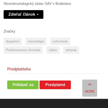
Neuroimunologický ústav SAV v Bratislave
Zdieľať článok
Značky
dopamín
neurológia
ochorenie
Parkinsonova choroba
výber
zdravie
Predplatitelia
Prihlásiť sa
Predplatné
HORE