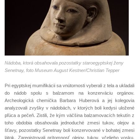
Nádoba, ktorá obsahovala pozostatky staroegyptskej ženy
Senetnay, foto Museum August Kestner/Christian Tepper
Pri egyptskej mumifikácii sa vnútornosti vyberali z tela a ukladali
do nádob spolu s balzamom na konzerváciu orgánov.
Archeologická chemička Barbara Huberová a jej kolegovia
analyzovali zvyšky v nádobách, v ktorých boli kedysi uložené
pľúca a pečeň. Zistili, že kým väčšina balzamovacích tekutín z
toho obdobia obsahovala jednoduché zmesi tukov, olejov a
šťavy, pozostatky Senetnay boli konzervované v bohatej zmesi
látok. Zaregistrovali prítomnosť olejov, tukov, včelieho vosku,