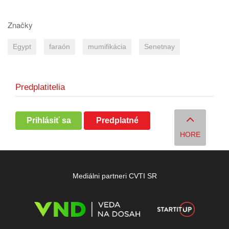
Značky
Egypt
faraón
mumifikácia
Senetnay
Predplatitelia
Prihlásiť sa
Predplatné
HORE
Mediálni partneri CVTI SR