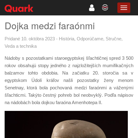
TOGG
NAVIG
Dojka medzi faraónmi
Pridané 10. októbra 2023
-
História
,
Odporúčame
,
Stručne
,
Veda a technika
Nádoby s pozostatkami staroegyptskej šľachtičnej spred 3 500
rokov obsahujú stopy jedného z najzložitejších mumifikačných
balzamov tohto obdobia. Na začiatku 20. storočia sa v
egyptskom Údolí kráľov našli pozostatky ženy menom
Senetnay, ktorá bola pochovaná medzi faraónmi a váženými
šľachticmi. Takýto čestný pohreb bol neobvyklý. Podľa nápisov
na nádobách bola dojkou faraóna Amenhotepa II.