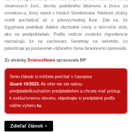
stromových živíc, dechtu podobného bitúmenu a živice zo
smrekovca, ktorý rástol v horách Stredomoria. Niektoré zložky
mohli pochádzať až z juhovýchodnej Ázie. Zdá sa, že
Egypťania podnikali ďaleké obchodné cesty o tisícročie skôr,
ako sa predpokladalo. Podľa vedcov exotické ingrediencie
naznačujú, že na zachovaní Senetnay sa nešetrilo, čo
potvrdzuje jej postavenie váženého člena faraónovho sprievodu.
Zo stránky
ScienceNews
spracovala BP
Tento článok si môžete prečítať v časopise
Quark
10/2023
.
Ak ešte nie ste našou
predplatiteľkou/naším predplatiteľom a chcete mať prístup
k exkluzívnemu obsahu, objednajte si predplatné podľa
tu
vášho výberu
.
Zdieľať článok