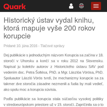
TOGG
NAVIG
Historický ústav vydal knihu,
ktorá mapuje vyše 200 rokov
korupcie
Pridané 10. júna 2016
-
Tlačové správy
Dej publikácie s jednoduchým názvom Korupcia sa začína v 18.
storočí v Uhorsku a končí sa v roku 2012 na Slovensku.
Napísal ju kolektív autorov z Historického ústavu SAV pod
vedením doc. Petra Šoltésa, PhD. a Mgr. Lászlóa Vörösa, PhD.
Spoluautor László Vörös tvrdí, že mechanizmy korupcie sa za
takmer dve storočia zásadne nezmenili a ľudia by mali vedieť,
ako spolu moc a korupcia súvisia.
Podľa publikácie sa korupcia stala súčasťou vysokej politiky
v stredoeurópskom priestore už v 19. storočí. Zapríčinila sa o to