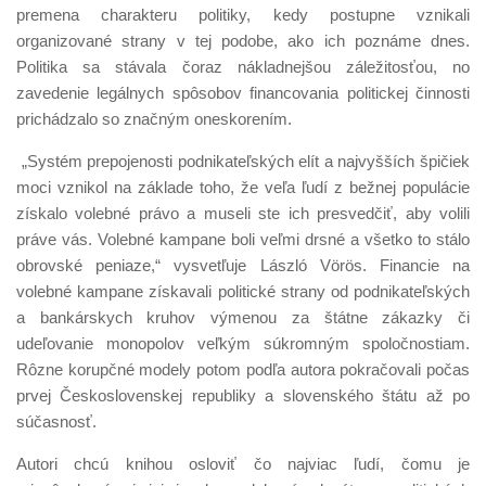
premena charakteru politiky, kedy postupne vznikali
organizované strany v tej podobe, ako ich poznáme dnes.
Politika sa stávala čoraz nákladnejšou záležitosťou, no
zavedenie legálnych spôsobov financovania politickej činnosti
prichádzalo so značným oneskorením.
„Systém prepojenosti podnikateľských elít a najvyšších špičiek
moci vznikol na základe toho, že veľa ľudí z bežnej populácie
získalo volebné právo a museli ste ich presvedčiť, aby volili
práve vás. Volebné kampane boli veľmi drsné a všetko to stálo
obrovské peniaze,“ vysvetľuje László Vörös. Financie na
volebné kampane získavali politické strany od podnikateľských
a bankárskych kruhov výmenou za štátne zákazky či
udeľovanie monopolov veľkým súkromným spoločnostiam.
Rôzne korupčné modely potom podľa autora pokračovali počas
prvej Československej republiky a slovenského štátu až po
súčasnosť.
Autori chcú knihou osloviť čo najviac ľudí, čomu je