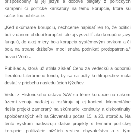
prispôsobený aj jej jazyk a dobové plagáty z politických
kampaní či politické karikatúry na tému korupcie, ktoré sú
súčasťou publikácie.
„Keď skúmame korupciu, nechceme napísať len to, že politici
boli v danom období korupční, ale aj vysvetliť ako korupčné javy
fungujú, do akej miery bola korupcia systémovým prvkom a či
bola na strane držiteľov moci snaha podnikať protiopatrenia,“
hovorí Vörös.
Publikácia, ktorá už stihla získať Cenu za vedeckú a odbornú
literatúru Literárneho fondu, by sa na pulty kníhkupectiev mala
dostať v priebehu nasledujúcich týždňov.
Vedci z Historického ústavu SAV sa téme korupcie na našom
území venujú naďalej a rozširujú aj jej kontext. Momentálne
riešia projekt zameraný na skúmanie kontinuity a diskontinuity
spoločenských elít na Slovensku počas 19. a 20. storočia. Na
tento výskum nadväzujú ďalšie projekty s témami politickej
korupcie, politizácie nižších vrstiev obyvateľstva a s tým