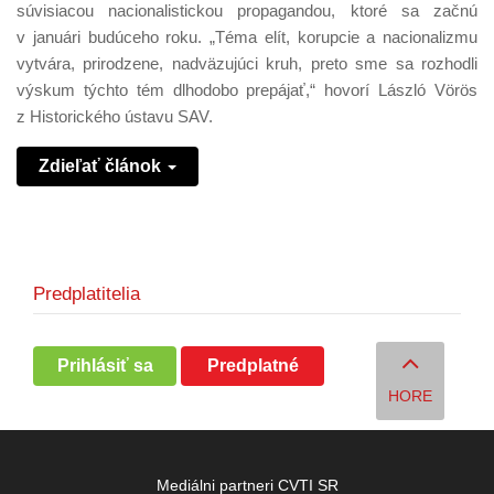
súvisiacou nacionalistickou propagandou, ktoré sa začnú
v januári budúceho roku. „Téma elít, korupcie a nacionalizmu
vytvára, prirodzene, nadväzujúci kruh, preto sme sa rozhodli
výskum týchto tém dlhodobo prepájať,“ hovorí László Vörös
z Historického ústavu SAV.
Zdieľať článok
Predplatitelia
Prihlásiť sa
Predplatné
HORE
Mediálni partneri CVTI SR