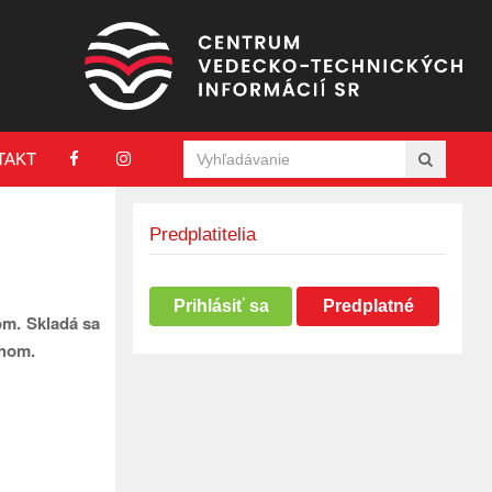
TAKT
Predplatitelia
Prihlásiť sa
Predplatné
om. Skladá sa
chom.