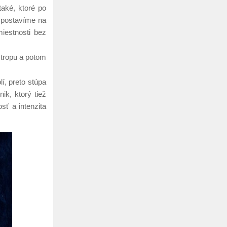
také, ktoré po
ý postavíme na
iestnosti bez
stropu a potom
í, preto stúpa
ik, ktorý tiež
ť a intenzita