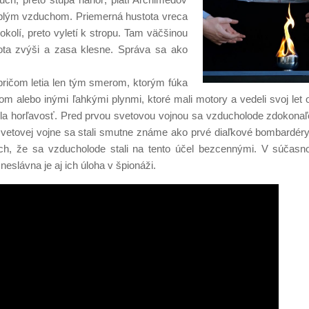
teplým vzduchom. Priemerná hustota vreca
olí, preto vyletí k stropu. Tam väčšinou
tota zvýši a zasa klesne. Správa sa ako
pričom letia len tým smerom, ktorým fúka
iom alebo inými ľahkými plynmi, ktoré mali motory a vedeli svoj let o
bola horľavosť. Pred prvou svetovou vojnou sa vzducholode zdokonaľ
ej svetovej vojne sa stali smutne známe ako prvé diaľkové bombardér
ch, že sa vzducholode stali na tento účel bezcennými. V súčasno
eslávna je aj ich úloha v špionáži.