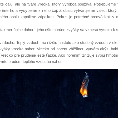
te čaju, ale na tvare vrecka, ktorý výrobca používa. Potrebujeme 
tvoríme ho a vysypeme z neho čaj. Z obalu vytvarujeme valec, ktor
vaného obalu zapálime zápalkou. Pokus je potrebné predvádzať v m
takmer úplne dohorí, jeho ešte horúce zvyšky sa vznesú vysoko k 
vzduchu. Teplý vzduch má nižšiu hustotu ako studený vzduch v okol
vyšky vrecka nahor. Vrecko pri horení väčšinou vytvára akýsi balón
recko pre prúdenie ešte ťažké. Ako horením znižuje svoju hmotnos
týmto prúdom teplého vzduchu nahor.