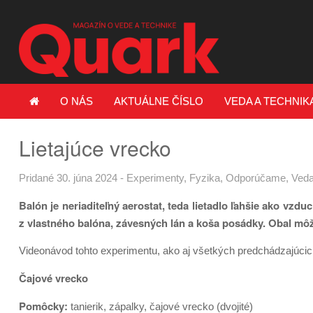
O NÁS
AKTUÁLNE ČÍSLO
VEDA A TECHNIK
Lietajúce vrecko
Pridané 30. júna 2024
-
Experimenty
,
Fyzika
,
Odporúčame
,
Veda
Balón je neriaditeľný aerostat, teda lietadlo ľahšie ako v
z vlastného balóna, závesných lán a koša posádky. Obal m
Videonávod tohto experimentu, ako aj všetkých predchádzajúcic
Čajové vrecko
Pomôcky:
tanierik, zápalky, čajové vrecko (dvojité)