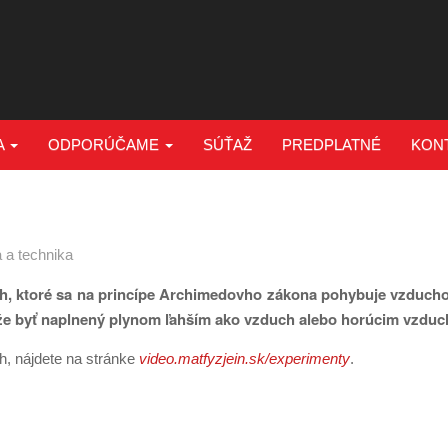
A
ODPORÚČAME
SÚŤAŽ
PREDPLATNÉ
KON
 a technika
zduch, ktoré sa na princípe Archimedovho zákona pohybuje vzduch
ôže byť naplnený plynom ľahším ako vzduch alebo horúcim vzdu
h, nájdete na stránke
video.
matfyzjein.sk/experimenty
.