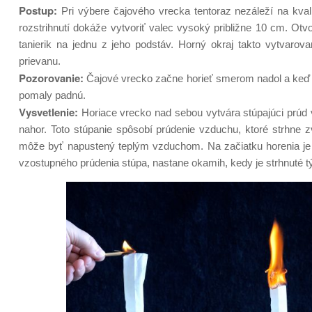
Postup:
Pri výbere čajového vrecka tentoraz nezáleží na kvali
rozstrihnutí dokáže vytvoriť valec vysoký približne 10 cm. O
tanierik na jednu z jeho podstáv. Horný okraj takto vytvaro
prievanu.
Pozorovanie:
Čajové vrecko začne horieť smerom nadol a keď 
pomaly padnú.
Vysvetlenie:
Horiace vrecko nad sebou vytvára stúpajúci prúd 
nahor. Toto stúpanie spôsobí prúdenie vzduchu, ktoré strhne z
môže byť napustený teplým vzduchom. Na začiatku horenia je v
vzostupného prúdenia stúpa, nastane okamih, kedy je strhnuté 