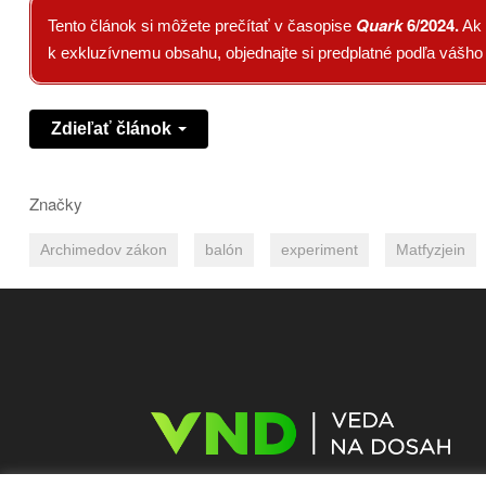
Quark
6/2024
.
Tento článok si môžete prečítať v časopise
Ak 
k exkluzívnemu obsahu, objednajte si predplatné podľa vášh
Zdieľať článok
Značky
Archimedov zákon
balón
experiment
Matfyzjein