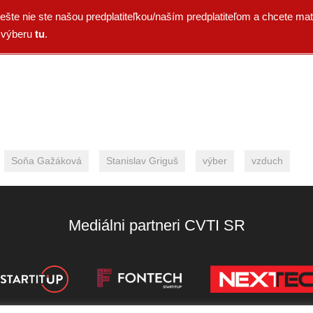
ešte nie ste našou predplatiteľkou/naším predplatiteľom a chcete mať
tu
o výberu
.
Soňa Gažáková
Stanislav Griguš
výber
vzduch
Mediálni partneri CVTI SR