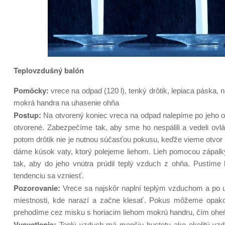
Teplovzdušný balón
Pomôcky:
vrece na odpad (120 l), tenký drôtik, lepiaca páska, n
mokrá handra na uhasenie ohňa
Postup:
Na otvorený koniec vreca na odpad nalepíme po jeho o
otvorené. Zabezpečíme tak, aby sme ho nespálili a vedeli ov
potom drôtik nie je nutnou súčasťou pokusu, keďže vieme otvor
dáme kúsok vaty, ktorý polejeme liehom. Lieh pomocou zápal
tak, aby do jeho vnútra prúdil teplý vzduch z ohňa. Pustím
tendenciu sa vzniesť.
Pozorovanie:
Vrece sa najskôr naplní teplým vzduchom a po u
miestnosti, kde narazí a začne klesať. Pokus môžeme opakov
prehodíme cez misku s horiacim liehom mokrú handru, čím ohe
Vysvetlenie:
Teplý vzduch má menšiu hustotu ako okolitý vzdu