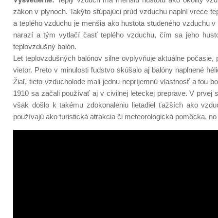
zákon v plynoch. Takýto stúpajúci prúd vzduchu naplní vrece 
a teplého vzduchu je menšia ako hustota studeného vzduchu v ok
narazí a tým vytlačí časť teplého vzduchu, čím sa jeho hus
teplovzdušný balón.
Let teplovzdušných balónov silne ovplyvňuje aktuálne počasie, 
vietor. Preto v minulosti ľudstvo skúšalo aj balóny naplnené hél
Žiaľ, tieto vzducholode mali jednu nepríjemnú vlastnosť a tou 
1910 sa začali používať aj v civilnej leteckej preprave. V prv
však došlo k takému zdokonaleniu lietadiel ťažších ako vzdu
používajú ako turistická atrakcia či meteorologická pomôcka, no n