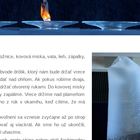
ožnice, kovová miska, vata, lieh, zápalky,
bvode drôtik, ktorý nám bude držať vrece
ládať nad ohňom. Ak pokus robíme dvaja,
 držať otvorený rukami. Do kovovej misky
ky zapálime. Vrece držíme nad plameňom
e ho z rúk v okamihu, keď cítime, že má
voľnení sa vznesie zvyčajne až po strop
ať aj viackrát. Ak sme ho už ukončili,
ň uhasíme.
ch, preto stúpa nahor; platí Archimedov