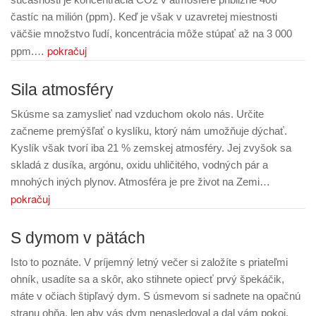
častíc na milión (ppm). Keď je však v uzavretej miestnosti
väčšie množstvo ľudí, koncentrácia môže stúpať až na 3 000
pokračuj
ppm.…
Sila atmosféry
Skúsme sa zamyslieť nad vzduchom okolo nás. Určite
začneme premýšľať o kyslíku, ktorý nám umožňuje dýchať.
Kyslík však tvorí iba 21 % zemskej atmosféry. Jej zvyšok sa
skladá z dusíka, argónu, oxidu uhličitého, vodných pár a
mnohých iných plynov. Atmosféra je pre život na Zemi…
pokračuj
S dymom v pätách
Isto to poznáte. V príjemný letný večer si založíte s priateľmi
ohník, usadíte sa a skôr, ako stihnete opiecť prvý špekáčik,
máte v očiach štipľavý dym. S úsmevom si sadnete na opačnú
stranu ohňa, len aby vás dym nenasledoval a dal vám pokoj.