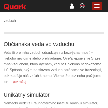
TOGG
NAVIG
vzduch
Občianska veda vo vzduchu
Veta Si pre mňa vzduch odsudzuje na bezvýznamnosť –
niekoho nevidíme alebo prehliadame. Oveľa lepšie znie Si pre
mňa vzduchom, ktorý dýcham, keď bez niekoho nedokážeme
žiť. Spôsob, akým so slovom vzduch narábame vo frazeológii,
odzrkadľuje náš vzťah k nemu. Vieme, že bez neho prežijeme
pokračuj
len…
Unikátny simulátor
Nemeckí vedci z Fraunhoferovho inštitútu vyvinuli simulátor,