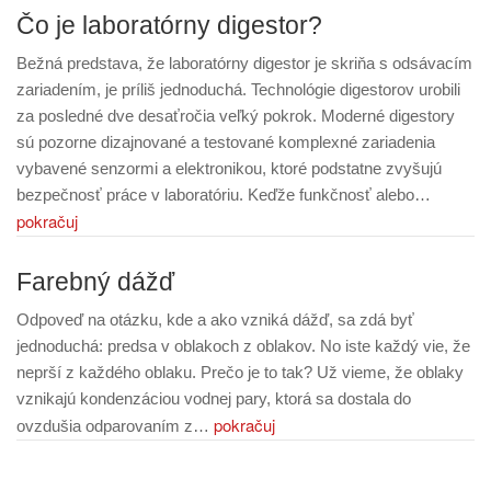
Čo je laboratórny digestor?
Bežná predstava, že laboratórny digestor je skriňa s odsávacím
zariadením, je príliš jednoduchá. Technológie digestorov urobili
za posledné dve desaťročia veľký pokrok. Moderné digestory
sú pozorne dizajnované a testované komplexné zariadenia
vybavené senzormi a elektronikou, ktoré podstatne zvyšujú
bezpečnosť práce v laboratóriu. Keďže funkčnosť alebo…
pokračuj
Farebný dážď
Odpoveď na otázku, kde a ako vzniká dážď, sa zdá byť
jednoduchá: predsa v oblakoch z oblakov. No iste každý vie, že
neprší z každého oblaku. Prečo je to tak? Už vieme, že oblaky
vznikajú kondenzáciou vodnej pary, ktorá sa dostala do
pokračuj
ovzdušia odparovaním z…