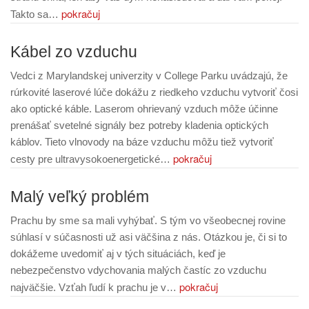
pokračuj
Takto sa…
Kábel zo vzduchu
Vedci z Marylandskej univerzity v College Parku uvádzajú, že
rúrkovité laserové lúče dokážu z riedkeho vzduchu vytvoriť čosi
ako optické káble. Laserom ohrievaný vzduch môže účinne
prenášať svetelné signály bez potreby kladenia optických
káblov. Tieto vlnovody na báze vzduchu môžu tiež vytvoriť
pokračuj
cesty pre ultravysokoenergetické…
Malý veľký problém
Prachu by sme sa mali vyhýbať. S tým vo všeobecnej rovine
súhlasí v súčasnosti už asi väčšina z nás. Otázkou je, či si to
dokážeme uvedomiť aj v tých situáciách, keď je
nebezpečenstvo vdychovania malých častíc zo vzduchu
pokračuj
najväčšie. Vzťah ľudí k prachu je v…