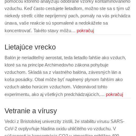
pomocou ktorého analyzujú odobrané vzorky kontaminovaného
vzduchu. Keď často cestujete lietadlom, možno ste sa s tým už
niekedy stretli: cítite nepríjemný pach, pomaly na vás prichádza
únava, vaše reakcie sú spomalené a nedokážete sa
pokračuj
koncentrovať. Takéto stavy môžu…
Lietajúce vrecko
Balón je neriaditeľný aerostat, teda lietadlo ľahšie ako vzduch,
ktoré sa na princípe Archimedovho zákona pohybuje
vzduchom. Skladá sa z vlastného balóna, závesných lán a
koša posádky. Obal môže byť naplnený plynom ľahším ako
vzduch alebo horúcim vzduchom. Videonávod tohto
pokračuj
experimentu, ako aj všetkých predchádzajúcich,…
Vetranie a vírusy
Vedci z Bristolskej univerzity zistili, že stabilitu vírusu SARS-
CoV-2 ovplyvňuje hladina oxidu uhličitého vo vzduchu. V
súčasnosti je koncentrácia CO2 v atmosfére približne 400