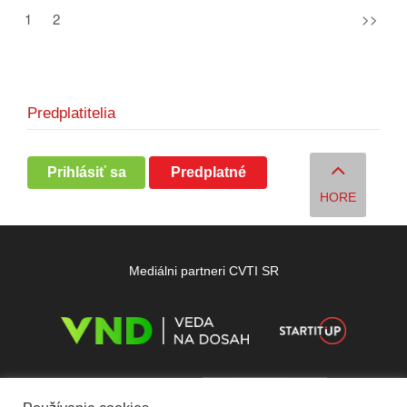
1
2
>>
Predplatitelia
Prihlásiť sa
Predplatné
HORE
Mediálni partneri CVTI SR