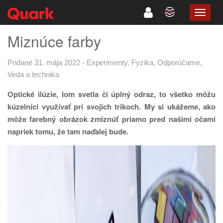
TOGG
NAVIG
Miznúce farby
Pridané 31. mája 2022
-
Experimenty
,
Fyzika
,
Odporúčame
,
Veda a technika
Optické ilúzie, lom svetla či úplný odraz, to všetko môžu
kúzelníci využívať pri svojich trikoch. My si ukážeme, ako
môže farebný obrázok zmiznúť priamo pred našimi očami
napriek tomu, že tam naďalej bude.