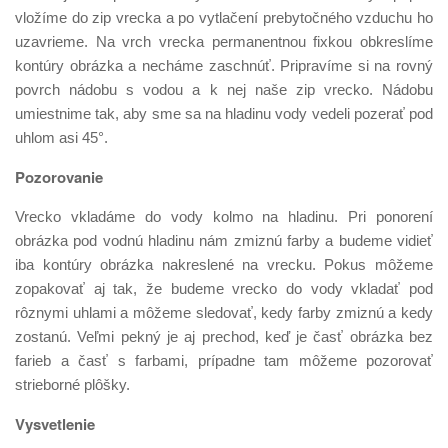
vložíme do zip vrecka a po vytlačení prebytočného vzduchu ho
uzavrieme. Na vrch vrecka permanentnou fixkou obkreslíme
kontúry obrázka a necháme zaschnúť. Pripravíme si na rovný
povrch nádobu s vodou a k nej naše zip vrecko. Nádobu
umiestnime tak, aby sme sa na hladinu vody vedeli pozerať pod
uhlom asi 45°.
Pozorovanie
Vrecko vkladáme do vody kolmo na hladinu. Pri ponorení
obrázka pod vodnú hladinu nám zmiznú farby a budeme vidieť
iba kontúry obrázka nakreslené na vrecku. Pokus môžeme
zopakovať aj tak, že budeme vrecko do vody vkladať pod
rôznymi uhlami a môžeme sledovať, kedy farby zmiznú a kedy
zostanú. Veľmi pekný je aj prechod, keď je časť obrázka bez
farieb a časť s farbami, prípadne tam môžeme pozorovať
strieborné plôšky.
Vysvetlenie