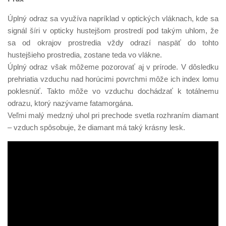
Úplný odraz sa využíva napríklad v optických vláknach, kde sa
signál šíri v opticky hustejšom prostredí pod takým uhlom, že
sa od okrajov prostredia vždy odrazí naspäť do tohto
hustejšieho prostredia, zostane teda vo vlákne.
Úplný odraz však môžeme pozorovať aj v prírode. V dôsledku
prehriatia vzduchu nad horúcimi povrchmi môže ich index lomu
poklesnúť. Takto môže vo vzduchu dochádzať k totálnemu
odrazu, ktorý nazývame fatamorgána.
Veľmi malý medzný uhol pri prechode svetla rozhraním diamant
– vzduch spôsobuje, že diamant má taký krásny lesk.