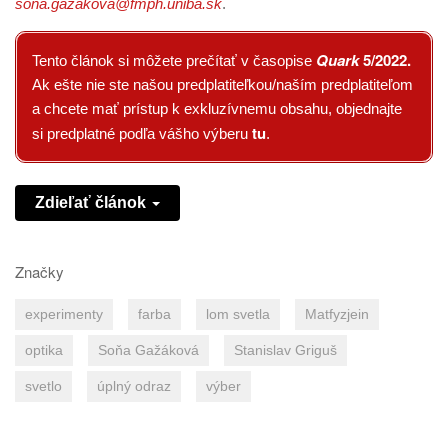
sona.gazakova@fmph.uniba.sk
.
Quark
5/2022
.
Tento článok si môžete prečítať v časopise
Ak ešte nie ste našou predplatiteľkou/naším predplatiteľom
a chcete mať prístup k exkluzívnemu obsahu, objednajte
tu
si predplatné podľa vášho výberu
.
Zdieľať článok
Značky
experimenty
farba
lom svetla
Matfyzjein
optika
Soňa Gažáková
Stanislav Griguš
svetlo
úplný odraz
výber