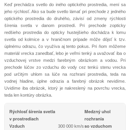
Keď prechádza svetlo do iného optického prostredia, mení sa
jeho rýchlosť. Ako sa bude svetlo lámať pri prechode z jedného
optického prostredia do druhého, závisí od zmeny rýchlosti
šírenia svetla v danom prostredí. Pri prechode zopticky
redšieho prostredia do opticky hustejšieho dochádza k lomu
svetla od kolmice a v hraničnom prípade môže dôjsť k tzv.
úplnému odrazu, čo využíva aj tento pokus. Pri ňom môžeme
materiál vrecka zanedbať, lebo je veľmi tenký a uvažovať iba o
vzduchovej vrstve medzi farebným obrázkom a vodou. Pri
prechode lúčov zo vzduchu do vody cez tenkú stenu vrecka
pod určitým uhlom sa lúče na rozhraní prostredia, teda na
vodnej hladine, úplne odrazia a farebný obrázok nevidíme.
Uvidíme iba obrázok, ktorý je nakreslený na povrchu vrecka,
teda len kontúry obrázka.
Rýchlosť šírenia svetla
Medzný uhol
v prostrediach
rozhrania
Vzduch
so vzduchom
300 000 km/s