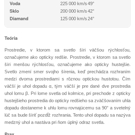
Voda
225 000 km/s
49°
Sklo
200 000 km/s
42°
Diamand
125 000 km/s
24°
Teória
Prostredie, v ktorom sa svetlo šíri väčšou rýchlosťou,
označujeme ako opticky redšie. Prostredie, v ktorom sa svetlo
šíri menšou rýchlosťou, označujeme ako opticky hustejšie.
Svetlo zmení smer svojho šírenia, keď prechádza rozhraním
medzi dvoma prostrediami s rôznou optickou hustotou. Čím
väčší je uhol dopadu α, tým väčší je pre dané dve prostredia
uhol lomu β. Pri lome svetla od kolmice, pri prechode z opticky
hustejšieho prostredia do opticky redšieho sa zväčšovaním uhla
dopadu dostaneme k uhlu lomu rovnajúcemu sa 90° a svetelný
lúč sa bude šíriť pozdĺž rozhrania. Tento uhol dopadu sa nazýva
medzný uhol a nastáva pri ňom úplný odraz svetla.
Prax