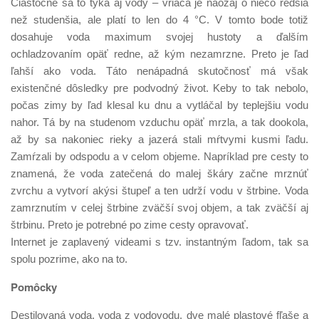
Čiastočne sa to týka aj vody – vriaca je naozaj o niečo redšia
než studenšia, ale platí to len do 4 °C. V tomto bode totiž
dosahuje voda maximum svojej hustoty a ďalším
ochladzovaním opäť redne, až kým nezamrzne. Preto je ľad
ľahší ako voda. Táto nenápadná skutočnosť má však
existenčné dôsledky pre podvodný život. Keby to tak nebolo,
počas zimy by ľad klesal ku dnu a vytláčal by teplejšiu vodu
nahor. Tá by na studenom vzduchu opäť mrzla, a tak dookola,
až by sa nakoniec rieky a jazerá stali mŕtvymi kusmi ľadu.
Zamŕzali by odspodu a v celom objeme. Napríklad pre cesty to
znamená, že voda zatečená do malej škáry začne mrznúť
zvrchu a vytvorí akýsi štupeľ a ten udrží vodu v štrbine. Voda
zamrznutím v celej štrbine zväčší svoj objem, a tak zväčší aj
štrbinu. Preto je potrebné po zime cesty opravovať.
Internet je zaplavený videami s tzv. instantným ľadom, tak sa
spolu pozrime, ako na to.
Pomôcky
Destilovaná voda, voda z vodovodu, dve malé plastové fľaše a