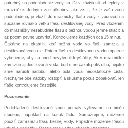
potrebný na podchladenie vody sa líši v závislosti od teploty v
mrazničke. Jedným zo spôsobov, ako zistiť, že je vaša voda
podchladená, je vložiť do mrazničky fľašu vody z vodovodu a
súčasne rovnako veľkú fľašu destilovanej vody. Pred vložením
do mrazničky nezabudnite fľašu s bežnou vodou jemne stlačiť a
až potom pevne uzavrieť. Kontrolujeme každých cca 15 minút.
Čakáme na okamih, keď bežná voda vo fľaši zamrzla a
destilovaná voda nie. Potom fľašu s destilovanou vodou opatrne
vyberieme, aby sa hneď nevytvorili kryštáliky. Ak v mrazničke
zamrzne aj destilovaná voda, buď sme čakali príliš dlho, nejako
sme narušili nádobu, alebo bola voda nedostatočne čistá.
Nechajme obe nádoby roztopiť a skúsme pokus zopakovať, len
fľaše kontrolujeme častejšie.
Pozorovanie
Podchladenú destilovanú vodu pomaly vylievame na niečo
studené, napríklad na kúsok ľadu. Samozrejme, môžeme
použiť zamrznutú fľašu bežnej vody. Prípadne môžeme fľašou