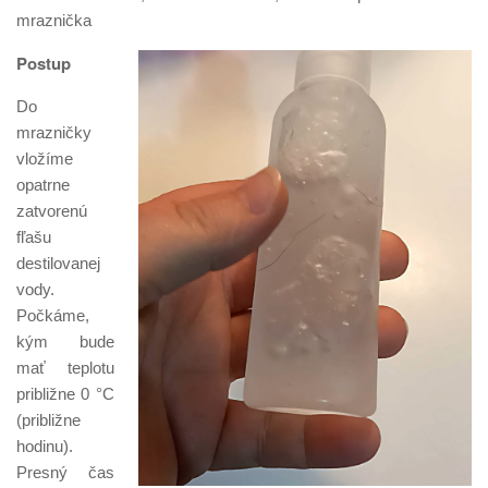
mraznička
Postup
Do
mrazničky
vložíme
opatrne
zatvorenú
fľašu
destilovanej
vody.
Počkáme,
kým bude
mať teplotu
približne 0 °C
(približne
hodinu).
Presný čas