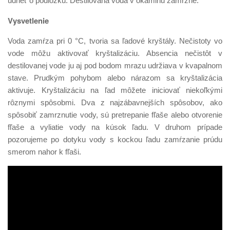
udrieť o podložku. Destilovaná voda v okamihu zamrzne.
Vysvetlenie
Voda zamŕza pri 0 °C, tvoria sa ľadové kryštály. Nečistoty vo
vode môžu aktivovať kryštalizáciu. Absencia nečistôt v
destilovanej vode ju aj pod bodom mrazu udržiava v kvapalnom
stave. Prudkým pohybom alebo nárazom sa kryštalizácia
aktivuje. Kryštalizáciu na ľad môžete iniciovať niekoľkými
rôznymi spôsobmi. Dva z najzábavnejších spôsobov, ako
spôsobiť zamrznutie vody, sú pretrepanie fľaše alebo otvorenie
fľaše a vyliatie vody na kúsok ľadu. V druhom prípade
pozorujeme po dotyku vody s kockou ľadu zamŕzanie prúdu
smerom nahor k fľaši.