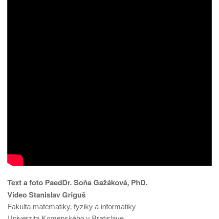
Text a foto PaedDr. Soňa Gažáková, PhD.
Video Stanislav Griguš
Fakulta matematiky, fyziky a informatiky
Univerzita Komenského v Bratislave