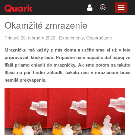
TOGG
NAVIG
Okamžité zmrazenie
Pridané 28. februára 2022
-
Experimenty
,
Odporúčame
Mrazničku má každý z nás doma a určite sme si už v lete
pripravovali kocky ľadu. Prípadne nám napadlo dať nápoj vo
fľaši priamo chladiť do mrazničky. Ak sme potom na takúto
fľašu na pár hodín zabudli, čakalo nás v mraziacom boxe
nemilé prekvapenie.