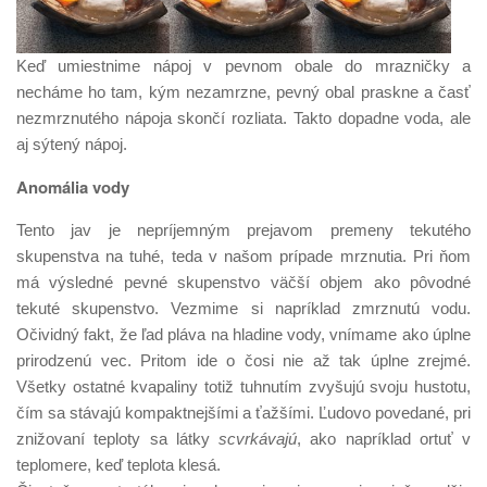
Keď umiestnime nápoj v pevnom obale do mrazničky a
necháme ho tam, kým nezamrzne, pevný obal praskne a časť
nezmrznutého nápoja skončí rozliata. Takto dopadne voda, ale
aj sýtený nápoj.
Anomália vody
Tento jav je nepríjemným prejavom premeny tekutého
skupenstva na tuhé, teda v našom prípade mrznutia. Pri ňom
má výsledné pevné skupenstvo väčší objem ako pôvodné
tekuté skupenstvo. Vezmime si napríklad zmrznutú vodu.
Očividný fakt, že ľad pláva na hladine vody, vnímame ako úplne
prirodzenú vec. Pritom ide o čosi nie až tak úplne zrejmé.
Všetky ostatné kvapaliny totiž tuhnutím zvyšujú svoju hustotu,
čím sa stávajú kompaktnejšími a ťažšími. Ľudovo povedané, pri
znižovaní teploty sa látky
scvrkávajú
, ako napríklad ortuť v
teplomere, keď teplota klesá.