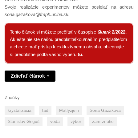
Svoje realizácie experimentov môžete posielať na adresu
sona.gazakova@fmph.uniba.sk.
Quark
2/2022
.
Tento článok si môžete prečítať v časopise
Ak ešte nie ste našou predplatiteľkou/naším predplatiteľom
a chcete mať prístup k exkluzívnemu obsahu, objednajte
tu
si predplatné podľa vášho výberu
.
Zdieľať článok
Značky
kryštalizácia
ľad
Matfyzjein
Soňa Gažáková
Stanislav Griguš
voda
výber
zamrznutie