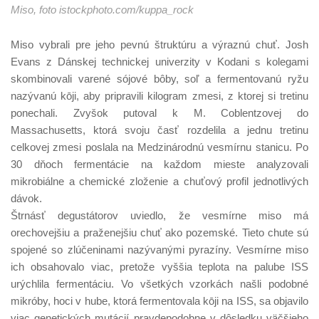
Miso, foto istockphoto.com/kuppa_rock
Miso vybrali pre jeho pevnú štruktúru a výraznú chuť. Josh
Evans z Dánskej technickej univerzity v Kodani s kolegami
skombinovali varené sójové bôby, soľ a fermentovanú ryžu
nazývanú kōji, aby pripravili kilogram zmesi, z ktorej si tretinu
ponechali. Zvyšok putoval k M. Coblentzovej do
Massachusetts, ktorá svoju časť rozdelila a jednu tretinu
celkovej zmesi poslala na Medzinárodnú vesmírnu stanicu. Po
30 dňoch fermentácie na každom mieste analyzovali
mikrobiálne a chemické zloženie a chuťový profil jednotlivých
dávok.
Štrnásť degustátorov uviedlo, že vesmírne miso má
orechovejšiu a praženejšiu chuť ako pozemské. Tieto chute sú
spojené so zlúčeninami nazývanými pyrazíny. Vesmírne miso
ich obsahovalo viac, pretože vyššia teplota na palube ISS
urýchlila fermentáciu. Vo všetkých vzorkách našli podobné
mikróby, hoci v hube, ktorá fermentovala kōji na ISS, sa objavilo
viac genetických mutácií pravdepodobne v dôsledku väčšieho