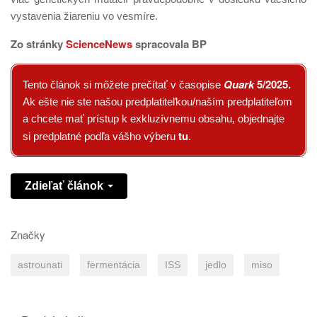
vystavenia žiareniu vo vesmíre.
Zo stránky
ScienceNews
spracovala BP
Quark
5/2025
.
Tento článok si môžete prečítať v časopise
Ak ešte nie ste našou predplatiteľkou/naším predplatiteľom
a chcete mať prístup k exkluzívnemu obsahu, objednajte
tu
si predplatné podľa vášho výberu
.
Zdieľať článok
Značky
astrounati
fermentácia
ISS
jedlo
miso