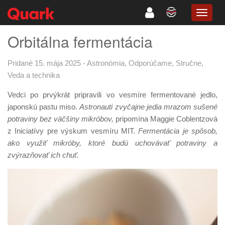
TOGG
NAVIG
Orbitálna fermentácia
Pridané 15. mája 2025
-
Astronómia
,
Odporúčame
,
Stručne
,
Veda a technika
Vedci po prvýkrát pripravili vo vesmíre fermentované jedlo,
japonskú pastu miso.
Astronauti zvyčajne jedia mrazom sušené
potraviny bez väčšiny mikróbov,
pripomína Maggie Coblentzová
z Iniciatívy pre výskum vesmíru MIT.
Fermentácia je spôsob,
ako využiť mikróby, ktoré budú uchovávať potraviny a
zvýrazňovať ich chuť.