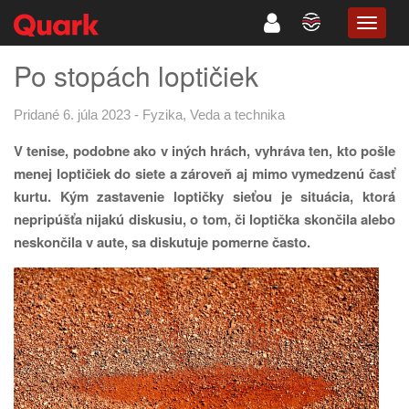
TOGG
NAVIG
Po stopách loptičiek
Pridané 6. júla 2023
-
Fyzika
,
Veda a technika
V tenise, podobne ako v iných hrách, vyhráva ten, kto pošle
menej loptičiek do siete a zároveň aj mimo vymedzenú časť
kurtu. Kým zastavenie loptičky sieťou je situácia, ktorá
nepripúšťa nijakú diskusiu, o tom, či loptička skončila alebo
neskončila v aute, sa diskutuje pomerne často.