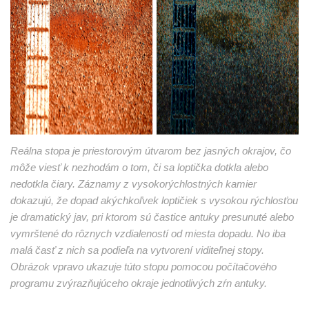
Reálna stopa je priestorovým útvarom bez jasných okrajov, čo
môže viesť k nezhodám o tom, či sa loptička dotkla alebo
nedotkla čiary. Záznamy z vysokorýchlostných kamier
dokazujú, že dopad akýchkoľvek loptičiek s vysokou rýchlosťou
je dramatický jav, pri ktorom sú častice antuky presunuté alebo
vymrštené do rôznych vzdialeností od miesta dopadu. No iba
malá časť z nich sa podieľa na vytvorení viditeľnej stopy.
Obrázok vpravo ukazuje túto stopu pomocou počítačového
programu zvýrazňujúceho okraje jednotlivých zŕn antuky.