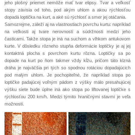
jeho plošný priemet nemôže mať tvar elipsy. Tvar a veľkosť
stopy závisia od toho, pod akým uhlom a akou rýchlosťou
dopadá loptička na kurt, a aké sú rýchlosť a smer jej otáčania.
Samozrejme, záleží aj na vlastnostiach povrchu kurtu: napríklad
na veľkosti aj tvare nerovností a súdržnosti medzi jeho
časticami. Takže stopa je iná na suchom a vlhkom antukovom
kurte. V dôsledku rôzneho stupňa deformácie loptičky je aj jej
kontaktná plocha s povrchom kurtu rôzna. Loptičky sa po
dopade na kurt po ňom takmer vždy kĺžu, pričom táto klzná
dráha je najväčšia pri tých so spodnou rotáciou dopadajúcich
pod malým uhlom. Je pochopiteľné, že napríklad stopa po
loptičke padajúcej voľným pádom z výšky málo presahujúcej
výšku siete bude úplne iná ako stopa po liftovanej loptičke s
rýchlosťou 200 km/h. Medzi týmito hraničnými stavmi je veľa
možností.