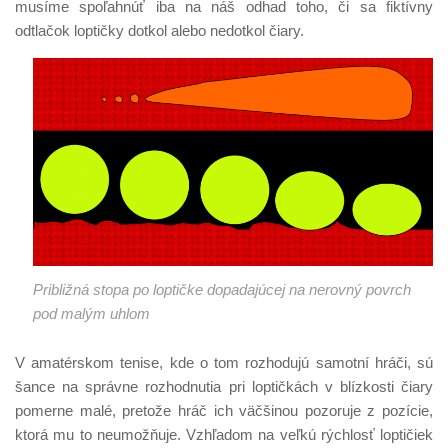
musíme spoľahnúť iba na náš odhad toho, či sa fiktívny
odtlačok loptičky dotkol alebo nedotkol čiary.
Približná stopa po loptičke dopadajúcej na nerovný povrch
pod malým uhlom
V amatérskom tenise, kde o tom rozhodujú samotní hráči, sú
šance na správne rozhodnutia pri loptičkách v blízkosti čiary
pomerne malé, pretože hráč ich väčšinou pozoruje z pozície,
ktorá mu to neumožňuje. Vzhľadom na veľkú rýchlosť loptičiek