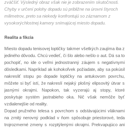
zväčšiť. Výsledný obraz však nie je zobrazením skutočnosti.
Chyby v určení polohy dopadu sú približne na úrovni štyroch
milimetrov, preto sa niekedy konfrontujú so záznamom z
vysokorýchlostnej kamery snímajúcej miesto dopadu.
Realita a fikcia
Miesto dopadu tenisovej loptičky takmer všetkých zaujíma iba z
jediného dôvodu. Chcú vedieť, či šlo alebo nešlo o aut. Dá sa to
pochopiť, no ide o veľmi jednostranný záujem s negatívnymi
dôsledkami. Napríklad ak kohokoľvek požiadate, aby sa pokúsil
nakresliť stopu po dopade loptičky na antukovom povrchu,
môžete si byť istí, že nakreslí nejaký plošný elipsovitý útvar s
jasnými okrajmi. Napokon, tak vyzerajú aj stopy, ktoré
poskytuje systém jastrabieho oka. Nič však nemôže byť
vzdialenejšie od reality.
Dopad pružného telesa s povrchom s odstávajúcimi vláknami
na zrnitý nerovný podklad v ňom spôsobuje priestorové, teda
trojrozmerné zmeny s rozptýlenými okrajmi. Prekvapujúco ani