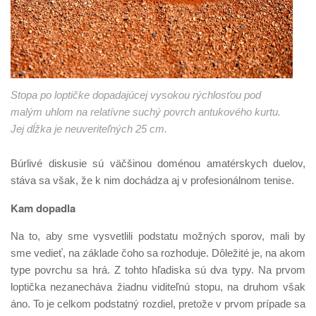
Stopa po loptičke dopadajúcej vysokou rýchlosťou pod
malým uhlom na relatívne suchý povrch antukového kurtu.
Jej dĺžka je neuveriteľných 25 cm.
Búrlivé diskusie sú väčšinou doménou amatérskych duelov,
stáva sa však, že k nim dochádza aj v profesionálnom tenise.
Kam dopadla
Na to, aby sme vysvetlili podstatu možných sporov, mali by
sme vedieť, na základe čoho sa rozhoduje. Dôležité je, na akom
type povrchu sa hrá. Z tohto hľadiska sú dva typy. Na prvom
loptička nezanecháva žiadnu viditeľnú stopu, na druhom však
áno. To je celkom podstatný rozdiel, pretože v prvom prípade sa