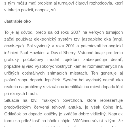
s tým môžu mať problém aj turnajoví čiaroví rozhodcovia, ktorí
v takejto pozícii, naopak, sú.
Jastrabie oko
To je aj dôvod, prečo sa od roku 2007 na veľkých turnajoch
začal používať elektronický systém tzv. jastrabieho oka (angl.
hawk-eye
). Bol vyvinutý v roku 2001 a patentovali ho anglickí
inžinieri Paul Hawkins a David Sherry. Vstupné údaje pre tento
grafický počítačový model trajektórií zabezpečuje desať,
prípadne aj viac vysokorýchlostných kamier rozmiestnených na
určitých optimálnych snímacích miestach. Ten generuje aj
plošnú stopu dopadu loptičiek. Systém bol vyvinutý najmä ako
reakcia na problémy s vizuálnou identifikáciou miest dopadu lôpt
pri rôznych hrách.
Situácia na tzv. mäkkých povrchoch, ktoré reprezentuje
predovšetkým červená tehlová antuka, je však úplne iná.
Odtlačok po dopade loptičky je zväčša dobre viditeľný. Napriek
tomu sa príležitosť na hádku nájde. Väčšinou súvisí s tým, že