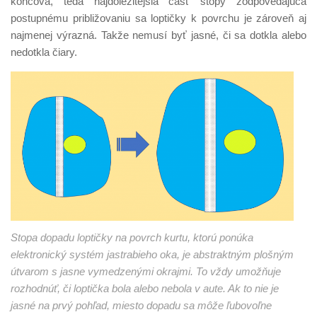
koncová, teda najdôležitejšia časť stopy zodpovedajúca
postupnému približovaniu sa loptičky k povrchu je zároveň aj
najmenej výrazná. Takže nemusí byť jasné, či sa dotkla alebo
nedotkla čiary.
Stopa dopadu loptičky na povrch kurtu, ktorú ponúka
elektronický systém jastrabieho oka, je abstraktným plošným
útvarom s jasne vymedzenými okrajmi. To vždy umožňuje
rozhodnúť, či loptička bola alebo nebola v aute. Ak to nie je
jasné na prvý pohľad, miesto dopadu sa môže ľubovoľne