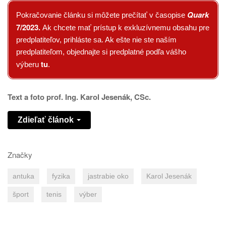
Quark
Pokračovanie článku si môžete prečítať v časopise
7/2023.
Ak chcete mať prístup k exkluzívnemu obsahu pre
predplatiteľov, prihláste sa. Ak ešte nie ste naším
predplatiteľom, objednajte si predplatné podľa vášho
tu
výberu
.
Text a foto prof. Ing. Karol Jesenák, CSc.
Zdieľať článok
Značky
antuka
fyzika
jastrabie oko
Karol Jesenák
šport
tenis
výber