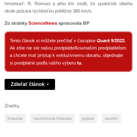
hmotnosť. R. Romani a jeho tím zistili, že spoločník obieha
okolo pulzara rýchlosťou približne 380 km/s.
Zo stránky
ScienceNews
spracovala BP
Quark
9/2022
.
Tento článok si môžete prečítať v časopise
Ak ešte nie ste našou predplatiteľkou/naším predplatiteľom
a chcete mať prístup k exkluzívnemu obsahu, objednajte
tu
si predplatné podľa vášho výberu
.
Zdieľať článok
Značky
hviezda
neutrónová hviezda
pulzar
vesmír