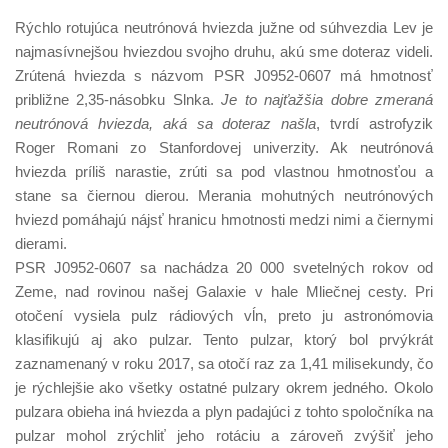
Rýchlo rotujúca neutrónová hviezda južne od súhvezdia Lev je
najmasívnejšou hviezdou svojho druhu, akú sme doteraz videli.
Zrútená hviezda s názvom PSR J0952-0607 má hmotnosť
približne 2,35-násobku Slnka.
Je to najťažšia dobre zmeraná
neutrónová hviezda, aká sa doteraz našla
, tvrdí astrofyzik
Roger Romani zo Stanfordovej univerzity. Ak neutrónová
hviezda príliš narastie, zrúti sa pod vlastnou hmotnosťou a
stane sa čiernou dierou. Merania mohutných neutrónových
hviezd pomáhajú nájsť hranicu hmotnosti medzi nimi a čiernymi
dierami.
PSR J0952-0607 sa nachádza 20 000 svetelných rokov od
Zeme, nad rovinou našej Galaxie v hale Mliečnej cesty. Pri
otočení vysiela pulz rádiových vĺn, preto ju astronómovia
klasifikujú aj ako pulzar. Tento pulzar, ktorý bol prvýkrát
zaznamenaný v roku 2017, sa otočí raz za 1,41 milisekundy, čo
je rýchlejšie ako všetky ostatné pulzary okrem jedného. Okolo
pulzara obieha iná hviezda a plyn padajúci z tohto spoločníka na
pulzar mohol zrýchliť jeho rotáciu a zároveň zvýšiť jeho