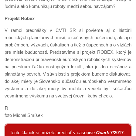
ľuďmi a ako komunikujú roboty medzi sebou navzájom?
Projekt Robex
V rámci prednášky v CVTI SR si povieme aj o histórii
robotických planetárnych misií, o súčasných riešeniach, ale aj o
problémoch, výzvach, úskaliach a tiež o úspechoch a o víziách
pre misie budúcnosti. Predstavíme si projekt ROBEX, ktorý je
demonštráciou pripravenosti európskych robotických systémov
na prieskum ťažko dostupných lokalít, ako je dno oceánov a
planetárny povrch. V súvislosti s projektom budeme diskutovať,
do akej miery je Slovensko súčasťou európskeho vesmírneho
výskumu a do akej miery by mohlo a vedelo byť súčasťou
vesmírneho výskumu na svetovej úrovni, keby chcelo.
R
foto Michal Smíšek
Quark
7/2017
Tento článok si môžete prečítať v časopise
.