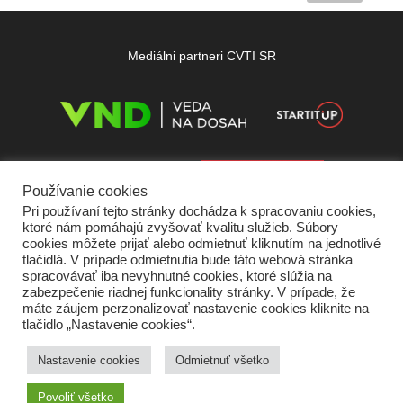
Mediálni partneri CVTI SR
Používanie cookies
Pri používaní tejto stránky dochádza k spracovaniu cookies,
ktoré nám pomáhajú zvyšovať kvalitu služieb. Súbory
cookies môžete prijať alebo odmietnuť kliknutím na jednotlivé
tlačidlá. V prípade odmietnutia bude táto webová stránka
spracovávať iba nevyhnutné cookies, ktoré slúžia na
zabezpečenie riadnej funkcionality stránky. V prípade, že
máte záujem perzonalizovať nastavenie cookies kliknite na
tlačidlo „Nastavenie cookies“.
Domov
O nás
Kontakt
Vydavateľ
Predplatné
Inzercia
Podmienky používania
Ochrana súkromia
Štatút súťaží
Cookies
Nastavenie cookies
Odmietnuť všetko
Partneri
RSS
Sitemap
Povoliť všetko
Copyright © 2026 Quark - Magazín o vede a technike