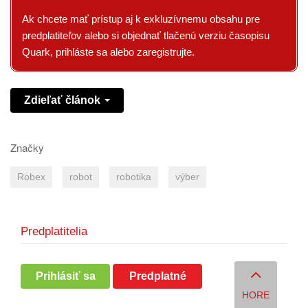
Ak chcete mať prístup aj k exkluzívnemu obsahu pre
predplatiteľov alebo si objednať tlačenú verziu časopisu
Quark, prihláste sa alebo zaregistrujte.
Zdieľať článok
Značky
Robex
robot
robotika
výber
Predplatitelia
Prihlásiť sa
Predplatné
HORE