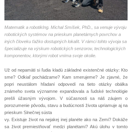
Matematik a robotikIng. Michal Smíšek, PhD., sa venuje vývoju
robotických systémov na prieskum planetárnych povrchov a
iných človeku ťažko dostupných lokalít. V rámci tohto vývoja sa
špecializuje na výskum robotických senzorov, technologických
komponentov, ktorými robot vníma svoje okolie.
Už od nepamäti si ľudia kladú základné existenčné otázky: Kto
sme? Odkiaľ pochádzame? Kam smerujeme? Je zjavné, že
popri neustálom hľadaní odpovedí na tieto otázky obálka
známeho sveta významne expandovala a ľudské technológie
prešli úžasným vývojom. V súčasnosti sa náš záujem o
porozumenie pôvodu, stavu a budúcnosti života upriamuje aj na
prieskum Slnečnej sústa
vy. Existuje život na nejakej inej planéte ako na Zemi? Dokáže
sa život premiestňovať medzi planétami? Akú úlohu v tomto