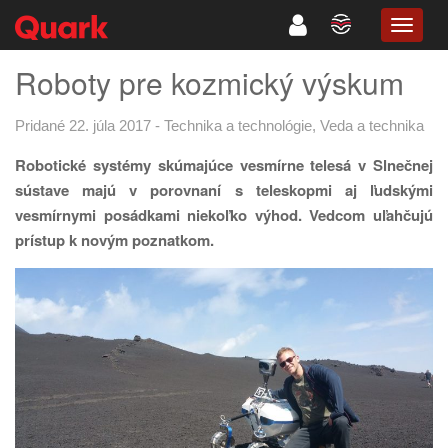
TOGG
NAVIG
Roboty pre kozmický výskum
Pridané 22. júla 2017
-
Technika a technológie
,
Veda a technika
Robotické systémy skúmajúce vesmírne telesá v Slnečnej
sústave majú v porovnaní s teleskopmi aj ľudskými
vesmírnymi posádkami niekoľko výhod. Vedcom uľahčujú
prístup k novým poznatkom.