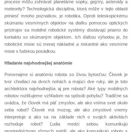
procese môžu zohrávať planetárne sopky, gejzíry, asteroidy a
meteority? Technologická disciplína, ktorá môže v tejto oblasti
priniesť mnoho poznatkov, je robotika. Oproti teleskopickému
skúmaniu vesmírnych objektov na diaľku pomocou optických
prístrojov sa mobilné robotické systémy dostávajú priamo do
kontaktu so skúmaným objektom. Ich ďalšou výhodou je, že
robotické misie sú menej nákladné a riskantné ako vesmírne
misie s ľudskou posádkou.
Hľadanie najvhodnejšej anatómie
Porovnajme si anatómiu robota so živou bytosťou: Človek je
tvor chodiaci na dvoch nohách a majúci dve ruky, ale je toto
architektúra najvhodnejšia aj pre robota? Aké typy mobilných
robotov rozlišujeme vzhľadom na spôsob pohybu? Tradične sa
uvádza, že človek má päť zmyslov, ale ako vníma svet okolo
seba robot? Človek má mozog, ale ako zmyslové vnemy
interpretuje a ako sa na základe nich o svojich aktivitách
rozhoduje robot? Ľudia medzi sebou komunikujú
prostredníctvom rôznych médií, ale ako komunikujú roboty s