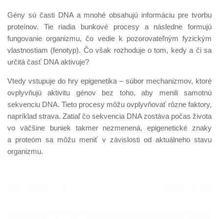
Gény sú časti DNA a mnohé obsahujú informáciu pre tvorbu
proteínov. Tie riadia bunkové procesy a následne formujú
fungovanie organizmu, čo vedie k pozorovateľným fyzickým
vlastnostiam (fenotyp). Čo však rozhoduje o tom, kedy a či sa
určitá časť DNA aktivuje?
Vtedy vstupuje do hry epigenetika – súbor mechanizmov, ktoré
ovplyvňujú aktivitu génov bez toho, aby menili samotnú
sekvenciu DNA. Tieto procesy môžu ovplyvňovať rôzne faktory,
napríklad strava. Zatiaľ čo sekvencia DNA zostáva počas života
vo väčšine buniek takmer nezmenená, epigenetické znaky
a proteóm sa môžu meniť v závislosti od aktuálneho stavu
organizmu.