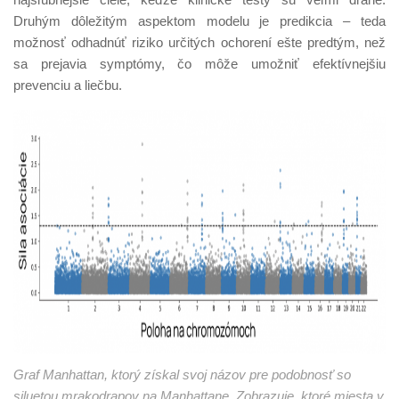
Druhým dôležitým aspektom modelu je predikcia – teda
možnosť odhadnúť riziko určitých ochorení ešte predtým, než
sa prejavia symptómy, čo môže umožniť efektívnejšiu
prevenciu a liečbu.
Graf Manhattan, ktorý získal svoj názov pre podobnosť so
siluetou mrakodrapov na Manhattane. Zobrazuje, ktoré miesta v