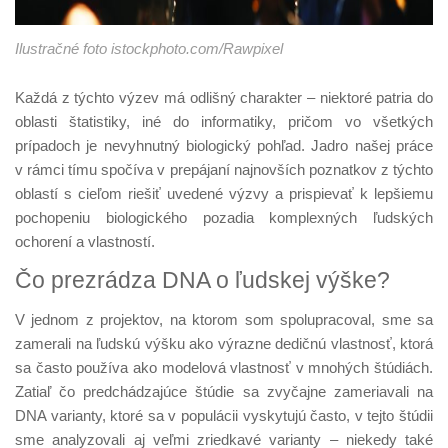
Ilustračné foto istockphoto.com/Rawpixel
Každá z týchto výzev má odlišný charakter – niektoré patria do
oblasti štatistiky, iné do informatiky, pričom vo všetkých
prípadoch je nevyhnutný biologický pohľad. Jadro našej práce
v rámci tímu spočíva v prepájaní najnovších poznatkov z týchto
oblastí s cieľom riešiť uvedené výzvy a prispievať k lepšiemu
pochopeniu biologického pozadia komplexných ľudských
ochorení a vlastností.
Čo prezrádza DNA o ľudskej výške?
V jednom z projektov, na ktorom som spolupracoval, sme sa
zamerali na ľudskú výšku ako výrazne dedičnú vlastnosť, ktorá
sa často používa ako modelová vlastnosť v mnohých štúdiách.
Zatiaľ čo predchádzajúce štúdie sa zvyčajne zameriavali na
DNA varianty, ktoré sa v populácii vyskytujú často, v tejto štúdii
sme analyzovali aj veľmi zriedkavé varianty – niekedy také