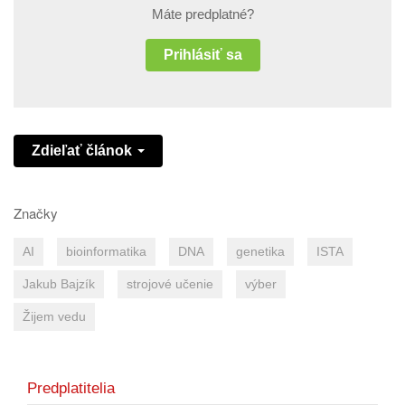
Máte predplatné?
Prihlásiť sa
Zdieľať článok
Značky
AI
bioinformatika
DNA
genetika
ISTA
Jakub Bajzík
strojové učenie
výber
Žijem vedu
Predplatitelia