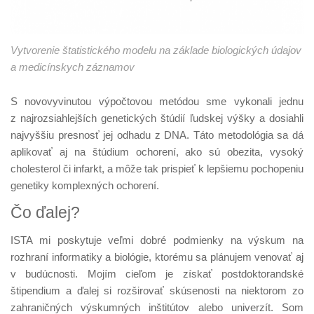
Vytvorenie štatistického modelu na základe biologických údajov
a medicínskych záznamov
S novovyvinutou výpočtovou metódou sme vykonali jednu
z najrozsiahlejších genetických štúdií ľudskej výšky a dosiahli
najvyššiu presnosť jej odhadu z DNA. Táto metodológia sa dá
aplikovať aj na štúdium ochorení, ako sú obezita, vysoký
cholesterol či infarkt, a môže tak prispieť k lepšiemu pochopeniu
genetiky komplexných ochorení.
Čo ďalej?
ISTA mi poskytuje veľmi dobré podmienky na výskum na
rozhraní informatiky a biológie, ktorému sa plánujem venovať aj
v budúcnosti. Mojím cieľom je získať postdoktorandské
štipendium a ďalej si rozširovať skúsenosti na niektorom zo
zahraničných výskumných inštitútov alebo univerzít. Som