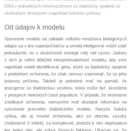
DNA v jednotlivých chromozómoch sú štatisticky spojené so
skúmaným fenotypom (napríklad ľudskou výškou).
Od údajov k modelu
Vytvorenie modelu na základe veľkého množstva biologických
údajov sa v ére superpočítačov a umelej inteligencie môže zdať
jednoduché, no v skutočnosti existuje celý rad výzev. Jednou
z nich je veľmi dôležitá interpretovateľnosť modelu, aby sme
napríklad vedeli identifikovať gény, ktoré sú štatisticky spojené
s priebehom ochorenia, čo však nemusí znamenať, že sú jeho
priamou príčinou. Taktiež je potrebné mať na pamäti, že
pracujeme so štatistickou vzorkou, ktorá môže byť skreslená
v prospech niektorých častí populácie. V prípade, že skúmame
zriedkavé ochorenia, nemusíme mať dostatok informácií na
vytvorenie presného štatistického modelu. Navyše ľudská
výška, ale aj mnohé ochorenia, ako sú obezita, vysoký
cholesterol či infarkt, sú komplexné, pretože k nim neprispieva
len jeden gén, ale súhra rôznych faktorov. Ukazuje sa, že