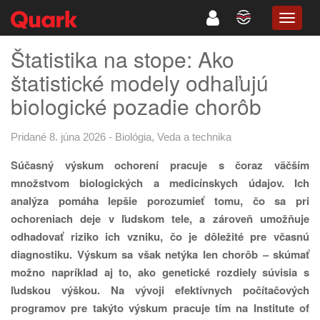
TOGG
NAVIG
Štatistika na stope: Ako
štatistické modely odhaľujú
biologické pozadie chorôb
Pridané 8. júna 2026
-
Biológia
,
Veda a technika
Súčasný výskum ochorení pracuje s
čoraz väčším
množstvom biologických a medicínskych údajov. Ich
analýza pomáha lepšie porozumieť tomu, čo sa pri
ochoreniach deje v
ľudskom tele, a zároveň umožňuje
odhadovať riziko ich vzniku, čo je dôležité pre včasnú
diagnostiku. Výskum sa však netýka len chorôb – skúmať
možno napríklad aj to, ako genetické rozdiely súvisia s
ľudskou výškou. Na vývoji efektívnych počítačových
programov pre takýto výskum pracuje tím na Institute of