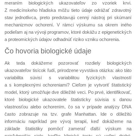
meraním biologických ukazovateľov zo vzoriek krvi.
Z medicínskeho hľadiska môžu tieto údaje odrážať zdravotný
stav jednotlivca, preto predstavujú cenný nástroj pri skúmaní
mechanizmov ochorení. V rámci výskumu sa okrem iného
podieľam aj na vývoji programov, ktoré dokážu z epigenetických
a proteomických údajov odhadnúť riziko vzniku ochorenia.
Čo hovoria biologické údaje
Ak teda dokážeme pozorovať rozdiely biologických
ukazovateľov tisícok ľudí, prirodzene vyvstáva otázka: ako táto
variabilita súvisí s variabilitou fyzických vlastností
a s komplexnými ochoreniami? Cieľom je vytvoriť štatistický
model, ktorý umožňuje dve dôležité veci. Po prvé, identifikovať,
ktoré biologické ukazovatele štatisticky súvisia s danou
vlastnosťou alebo ochorením, čo sa v prípade analýzy DNA
často zobrazuje na tzv. grafe Manhattan. Ide o dôležitú
informáciu napríklad pre vývoj terapií, keď dokážeme na
základe štatistiky pomôcť zamerať ďalší výskum na
najsľubnejšie ciele, keďže klinické testy sú veľmi drahé.