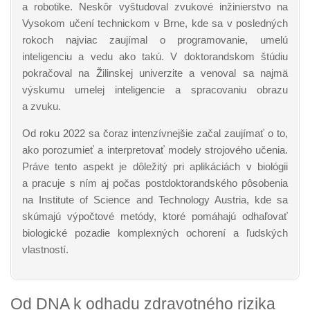
a robotike. Neskôr vyštudoval zvukové inžinierstvo na
Vysokom učení technickom v Brne, kde sa v posledných
rokoch najviac zaujímal o programovanie, umelú
inteligenciu a vedu ako takú. V doktorandskom štúdiu
pokračoval na Žilinskej univerzite a venoval sa najmä
výskumu umelej inteligencie a spracovaniu obrazu
a zvuku.
Od roku 2022 sa čoraz intenzívnejšie začal zaujímať o to,
ako porozumieť a interpretovať modely strojového učenia.
Práve tento aspekt je dôležitý pri aplikáciách v biológii
a pracuje s ním aj počas postdoktorandského pôsobenia
na Institute of Science and Technology Austria, kde sa
skúmajú výpočtové metódy, ktoré pomáhajú odhaľovať
biologické pozadie komplexných ochorení a ľudských
vlastností.
Od DNA k odhadu zdravotného rizika