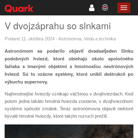
TOGG
NAVIG
V dvojzáprahu so slnkami
Pridané 11. októbra 2024
-
Astronómia
,
Veda a technika
Astronómom sa podarilo objaviť dvadsaťjeden Slnku
podobných hviezd, ktoré obiehajú okolo spoločného
ťažiska s tmavými objektmi s hmotnosťou neutrónových
hviezd. Sú to vzácne systémy, ktoré unikli deštrukcii po
výbuchu supernovy.
Najhmotnejšie hviezdy vznikajú väčšinou v dvojhviezdach. Keď
potom jedna takáto hmotná hviezda zostarne, v dvojhviezdnom
systéme spôsobí zmätok. Teraz astronómovia objavili niektoré
bývalé hmotné hviezdy, ktoré takýto rozruch prežili.