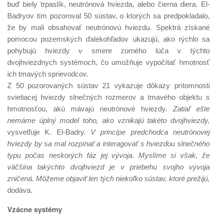
buď biely trpaslík, neutrónová hviezda, alebo čierna diera. El-
Badryov tím pozoroval 50 sústav, o ktorých sa predpokladalo,
že by mali obsahovať neutrónovú hviezdu. Spektrá získané
pomocou pozemských ďalekohľadov ukazujú, ako rýchlo sa
pohybujú hviezdy v smere zorného lúča v týchto
dvojhviezdnych systémoch, čo umožňuje vypočítať hmotnosť
ich tmavých sprievodcov.
Z 50 pozorovaných sústav 21 vykazuje dôkazy prítomnosti
svietiacej hviezdy slnečných rozmerov a tmavého objektu s
hmotnosťou, akú mávajú neutrónové hviezdy.
Zatiaľ ešte
nemáme úplný model toho, ako vznikajú takéto dvojhviezdy,
vysvetľuje K. El-Badry.
V princípe predchodca neutrónovej
hviezdy by sa mal rozpínať a interagovať s hviezdou slnečného
typu počas neskorých fáz jej vývoja. Myslíme si však, že
väčšina takýchto dvojhviezd je v priebehu svojho vývoja
zničená. Môžeme objaviť len tých niekoľko sústav, ktoré prežijú,
dodáva.
Vzácne systémy