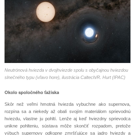
Neutrónová hviezda v dvojhviezde spolu s obyčajnou hviezdou
slnečného typu (vľavo hore), ilustrácia Caltech/R. Hurt (IPAC)
Okolo spoločného ťažiska
Skôr než veľmi hmotná hviezda vybuchne ako supernova,
rozpína sa a niekedy až obalí svojím materiálom sprievodnú
hviezdu, vlastne ju pohltí. Lenže aj keď hviezdny sprievodca
unikne pohlteniu, sústava môže skončiť rozpadom, pretože
výbuch supernovy
odkopne
zmršťujúce sa jadro hviezdy a