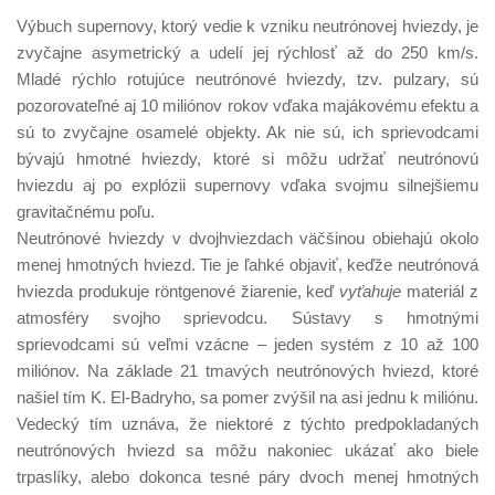
Výbuch supernovy, ktorý vedie k vzniku neutrónovej hviezdy, je
zvyčajne asymetrický a udelí jej rýchlosť až do 250 km/s.
Mladé rýchlo rotujúce neutrónové hviezdy, tzv. pulzary, sú
pozorovateľné aj 10 miliónov rokov vďaka majákovému efektu a
sú to zvyčajne osamelé objekty. Ak nie sú, ich sprievodcami
bývajú hmotné hviezdy, ktoré si môžu udržať neutrónovú
hviezdu aj po explózii supernovy vďaka svojmu silnejšiemu
gravitačnému poľu.
Neutrónové hviezdy v dvojhviezdach väčšinou obiehajú okolo
menej hmotných hviezd. Tie je ľahké objaviť, keďže neutrónová
hviezda produkuje röntgenové žiarenie, keď
vyťahuje
materiál z
atmosféry svojho sprievodcu. Sústavy s hmotnými
sprievodcami sú veľmi vzácne – jeden systém z 10 až 100
miliónov. Na základe 21 tmavých neutrónových hviezd, ktoré
našiel tím K. El-Badryho, sa pomer zvýšil na asi jednu k miliónu.
Vedecký tím uznáva, že niektoré z týchto predpokladaných
neutrónových hviezd sa môžu nakoniec ukázať ako biele
trpaslíky, alebo dokonca tesné páry dvoch menej hmotných