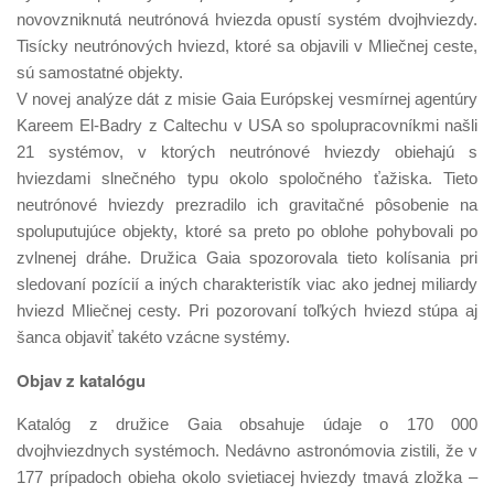
novovzniknutá neutrónová hviezda opustí systém dvojhviezdy.
Tisícky neutrónových hviezd, ktoré sa objavili v Mliečnej ceste,
sú samostatné objekty.
V novej analýze dát z misie Gaia Európskej vesmírnej agentúry
Kareem El-Badry z Caltechu v USA so spolupracovníkmi našli
21 systémov, v ktorých neutrónové hviezdy obiehajú s
hviezdami slnečného typu okolo spoločného ťažiska. Tieto
neutrónové hviezdy prezradilo ich gravitačné pôsobenie na
spoluputujúce objekty, ktoré sa preto po oblohe pohybovali po
zvlnenej dráhe. Družica Gaia spozorovala tieto kolísania pri
sledovaní pozícií a iných charakteristík viac ako jednej miliardy
hviezd Mliečnej cesty. Pri pozorovaní toľkých hviezd stúpa aj
šanca objaviť takéto vzácne systémy.
Objav z katalógu
Katalóg z družice Gaia obsahuje údaje o 170 000
dvojhviezdnych systémoch. Nedávno astronómovia zistili, že v
177 prípadoch obieha okolo svietiacej hviezdy tmavá zložka –