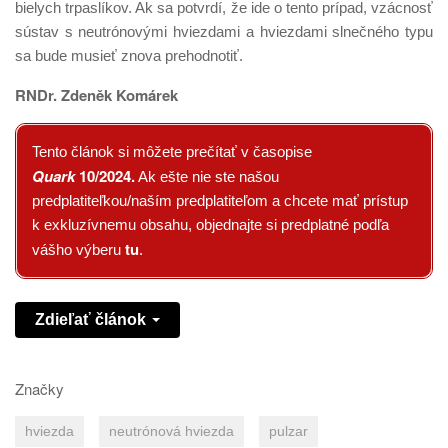
bielych trpaslíkov. Ak sa potvrdí, že ide o tento prípad, vzácnosť
sústav s neutrónovými hviezdami a hviezdami slnečného typu
sa bude musieť znova prehodnotiť.
RNDr. Zdeněk Komárek
Tento článok si môžete prečítať v časopise
Quark
10/2024
.
Ak ešte nie ste našou
predplatiteľkou/naším predplatiteľom a chcete mať prístup
k exkluzívnemu obsahu, objednajte si predplatné podľa
tu
vášho výberu
.
Zdieľať článok
Značky
hviezda
neutrónová hviezda
pulzar