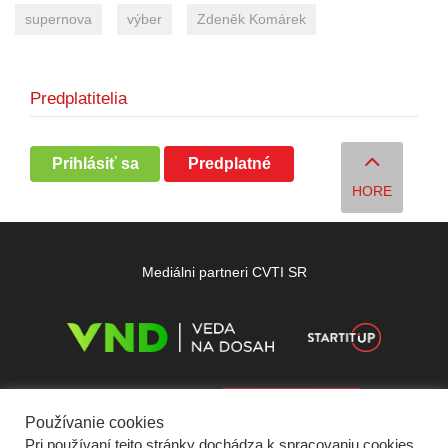
supernova
výber
Zdeněk Komárek
Predplatitelia
Prihlásiť sa
Predplatné
HORE
Mediálni partneri CVTI SR
Používanie cookies
Pri používaní tejto stránky dochádza k spracovaniu cookies,