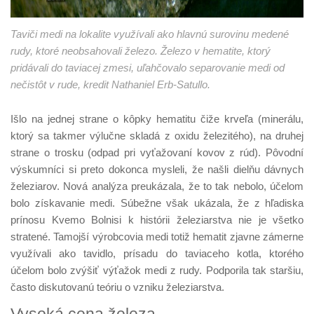
Taviči medi na lokalite využívali ako hlavnú surovinu medené
rudy, ktoré neobsahovali železo. Železo v hematite, ktorý
pridávali do taviacej zmesi, uľahčovalo separovanie medi od
nečistôt v rude, kredit Nathaniel Erb-Satullo.
Išlo na jednej strane o kôpky hematitu čiže krveľa (minerálu,
ktorý sa takmer výlučne skladá z oxidu železitého), na druhej
strane o trosku (odpad pri vyťažovaní kovov z rúd). Pôvodní
výskumníci si preto dokonca mysleli, že našli dielňu dávnych
železiarov. Nová analýza preukázala, že to tak nebolo, účelom
bolo získavanie medi. Súbežne však ukázala, že z hľadiska
prínosu Kvemo Bolnisi k histórii železiarstva nie je všetko
stratené. Tamojší výrobcovia medi totiž hematit zjavne zámerne
využívali ako tavidlo, prísadu do taviaceho kotla, ktorého
účelom bolo zvýšiť výťažok medi z rudy. Podporila tak staršiu,
často diskutovanú teóriu o vzniku železiarstva.