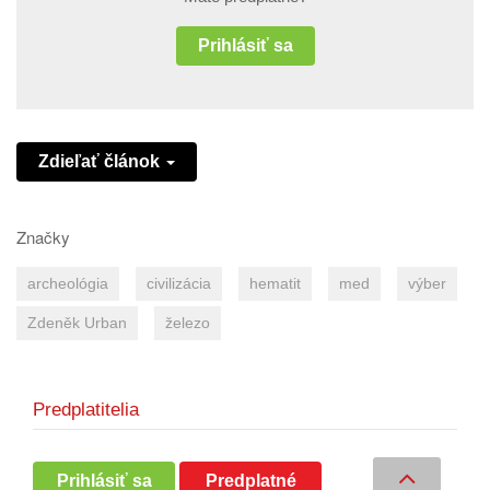
Prihlásiť sa
Zdieľať článok
Značky
archeológia
civilizácia
hematit
med
výber
Zdeněk Urban
železo
Predplatitelia
Prihlásiť sa
Predplatné