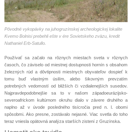
Pôvodné vykopávky na juhogruzínskej archeologickej lokalite
Kvemo Bolnisi prebehli ešte v ére Sovietskeho zväzu, kredit
Nathaniel Erb-Satullo.
Používať sa začalo na rôznych miestach sveta v rôznych
časoch, čo záviselo od miestnej dostupnosti hornín s obsahom
železných rúd a dôvtipnosti miestnych obyvateľov dospieť k
tomu buď vlastným úsilím, alebo šikovným prevzatím
potrebných vedomostí od bližších či vzdialenejších susedov.
Najpravdepodobnejšie sa to v našom západoeurázijsko-
severoafrickom kultúrnom okruhu dialo v závere druhého a
naplno až v úvode posledného tisícročia pred n. l. obomi
spôsobmi. Ako presne, zostávalo nejasné. Viac svetla do toho
teraz vniesla opätovná analýza starších zistení z Gruzínska.