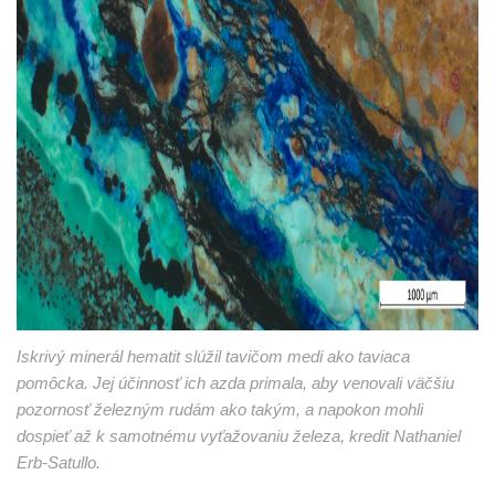
Iskrivý minerál hematit slúžil tavičom medi ako taviaca
pomôcka. Jej účinnosť ich azda primala, aby venovali väčšiu
pozornosť železným rudám ako takým, a napokon mohli
dospieť až k samotnému vyťažovaniu železa, kredit Nathaniel
Erb-Satullo.