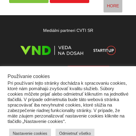
HORE
Mediálni partneri CVTI SR
Používanie cookies
Pri používaní tejto stránky dochádza k spracovaniu cookies,
ktoré nám pomáhajú zvyšovať kvalitu služieb. Súbory
cookies môžete prijať alebo odmietnuť kliknutím na jednotlivé
tlačidlá. V prípade odmietnutia bude táto webová stránka
spracovávať iba nevyhnutné cookies, ktoré slúžia na
zabezpečenie riadnej funkcionality stránky. V prípade, že
máte záujem perzonalizovať nastavenie cookies kliknite na
tlačidlo „Nastavenie cookies“.
Domov
O nás
Kontakt
Vydavateľ
Predplatné
Inzercia
Podmienky používania
Ochrana súkromia
Štatút súťaží
Cookies
Nastavenie cookies
Odmietnuť všetko
Partneri
RSS
Sitemap