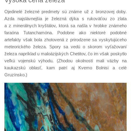
Vysoká cena železa
Ojedinelé železné predmety sú známe už z bronzovej doby.
Azda najslávnejšia je železná dýka s rukoväťou zo zlata
a z minerálnych kryštálov, ktorá sa našla v hrobke známeho
faraóna Tutanchamóna. Podobne ako niektoré podobné
artefakty však bola zhotovená z prirodzene sa vyskytujúceho
meteorického železa. Spory sa vedú o skorom vyťažovaní
železa napríklad u maloázijských Chetitov, čo im však poskytlo
veľkú vojenskú výhodu. (Zhodou okolností mali väzby na
kaukazskú oblasť, kam patrí aj Kvemo Bolnisi a celé
Gruzínsko.)