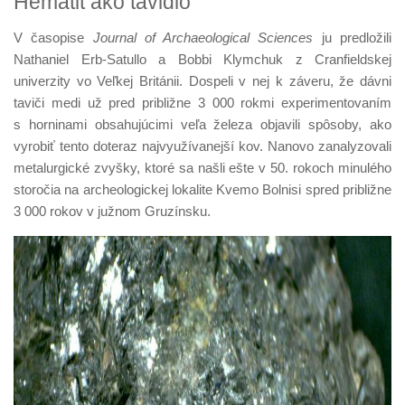
Hematit ako tavidlo
V časopise
Journal of Archaeological Sciences
ju predložili
Nathaniel Erb-Satullo a Bobbi Klymchuk z Cranfieldskej
univerzity vo Veľkej Británii. Dospeli v nej k záveru, že dávni
taviči medi už pred približne 3 000 rokmi experimentovaním
s horninami obsahujúcimi veľa železa objavili spôsoby, ako
vyrobiť tento doteraz najvyužívanejší kov. Nanovo zanalyzovali
metalurgické zvyšky, ktoré sa našli ešte v 50. rokoch minulého
storočia na archeologickej lokalite Kvemo Bolnisi spred približne
3 000 rokov v južnom Gruzínsku.