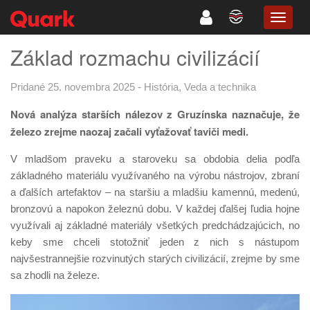
TOGG
NAVIG
Základ rozmachu civilizácií
Pridané 25. novembra 2025
-
História
,
Veda a technika
Nová analýza starších nálezov z Gruzínska naznačuje, že
železo zrejme naozaj začali vyťažovať taviči medi.
V mladšom praveku a staroveku sa obdobia delia podľa
základného materiálu využívaného na výrobu nástrojov, zbraní
a ďalších artefaktov – na staršiu a mladšiu kamennú, medenú,
bronzovú a napokon železnú dobu. V každej ďalšej ľudia hojne
využívali aj základné materiály všetkých predchádzajúcich, no
keby sme chceli stotožniť jeden z nich s nástupom
najvšestrannejšie rozvinutých starých civilizácií, zrejme by sme
sa zhodli na železe.