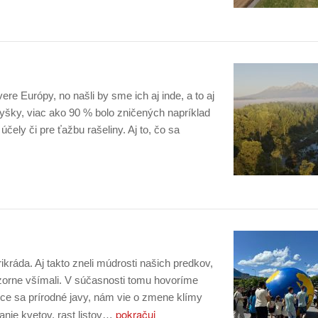
re Európy, no našli by sme ich aj inde, a to aj
yšky, viac ako 90 % bolo zničených napríklad
ely či pre ťažbu rašeliny. Aj to, čo sa
ikráda. Aj takto zneli múdrosti našich predkov,
ozorne všímali. V súčasnosti tomu hovoríme
úce sa prírodné javy, nám vie o zmene klímy
pokračuj
nie kvetov, rast listov…