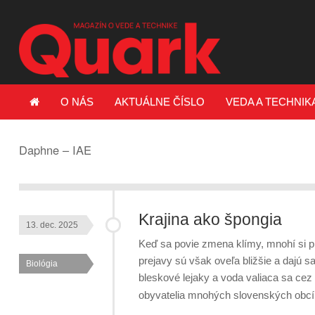
O NÁS
AKTUÁLNE ČÍSLO
VEDA A TECHNIK
Daphne – IAE
Krajina ako špongia
13. dec. 2025
Keď sa povie zmena klímy, mnohí si pr
prejavy sú však oveľa bližšie a dajú s
Biológia
bleskové lejaky a voda valiaca sa cez
obyvatelia mnohých slovenských obc