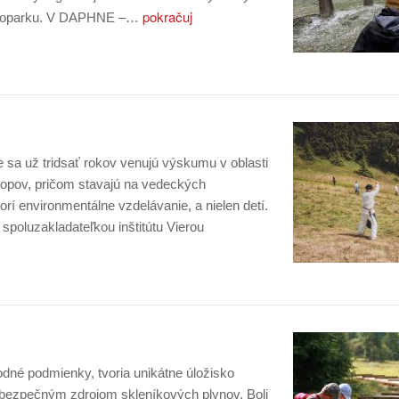
pokračuj
lesoparku. V DAPHNE –…
e sa už tridsať rokov venujú výskumu v oblasti
otopov, pričom stavajú na vedeckých
vorí environmentálne vzdelávanie, a nielen detí.
spoluzakladateľkou inštitútu Vierou
né podmienky, tvoria unikátne úložisko
nebezpečným zdrojom skleníkových plynov. Boli