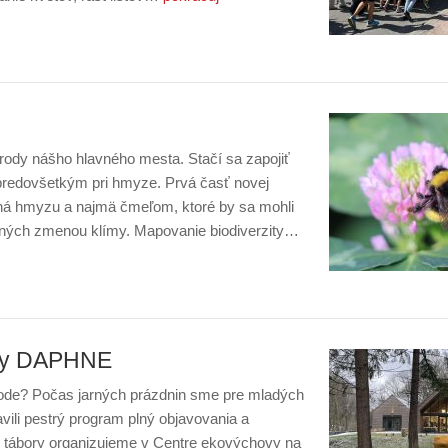
rody nášho hlavného mesta. Stačí sa zapojiť
 predovšetkým pri hmyze. Prvá časť novej
aná hmyzu a najmä čmeľom, ktoré by sa mohli
ných zmenou klímy. Mapovanie biodiverzity…
ory DAPHNE
írode? Počas jarných prázdnin sme pre mladých
vili pestrý program plný objavovania a
é tábory organizujeme v Centre ekovýchovy na