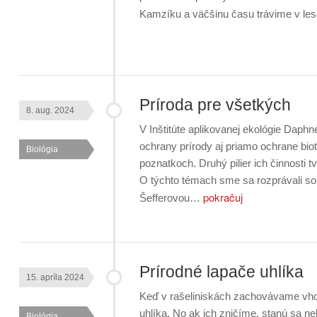
Kamzíku a väčšinu času trávime v 
Príroda pre všetkých
8. aug. 2024
V Inštitúte aplikovanej ekológie Daphn
ochrany prírody aj priamo ochrane bi
Biológia
poznatkoch. Druhý pilier ich činnosti t
O týchto témach sme sa rozprávali so 
pokračuj
Šefferovou…
Prírodné lapače uhlíka
15. apríla 2024
Keď v rašeliniskách zachovávame vhod
uhlíka. No ak ich zničíme, stanú sa 
Biológia