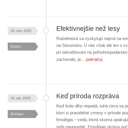
Efektívnejšie než lesy
20. nov. 2025
Rašeliniská sa vyskytujú najmä na seve
na Slovensku. U nás však ide len o zv
Enviro
pri odvodňovaní na poľnohospodárske úč
pokračuj
zachovalo, je…
Keď príroda rozpráva
16. okt. 2025
Keď lístie dlho nepadá, tuhá zima sa pr
ktorí si pravidelné zmeny v prírode p
Biológia
fenológia – veda, ktorá skúma opakuj
veľa napovedať. Fenológia skúma puča