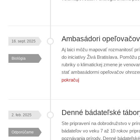
Ambasádori opeľovačov
16. sept. 2025
Aj laici môžu mapovať rozmanitosť prí
do iniciatívy Živá Bratislava. Pomôžu
Biológia
rubriky o klimatickej zmene je venov
stať ambasádormi opeľovačov ohroze
pokračuj
Denné bádateľské táb
2. feb. 2025
Ste pripravení na dobrodružstvo v pr
bádateľov vo veku 7 až 10 rokov pripra
Odporúčame
poznávania prírody. Denné bádateľsk