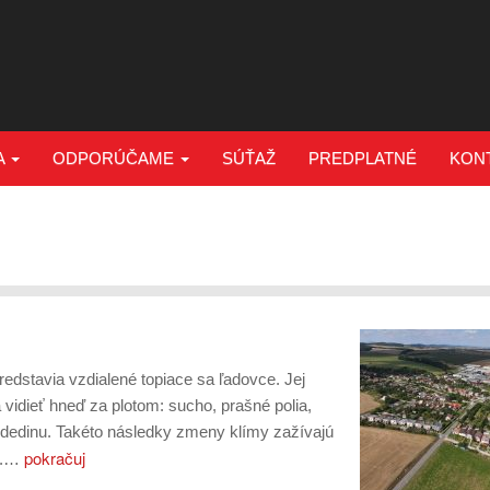
A
ODPORÚČAME
SÚŤAŽ
PREDPLATNÉ
KON
edstavia vzdialené topiace sa ľadovce. Jej
a vidieť hneď za plotom: sucho, prašné polia,
 dedinu. Takéto následky zmeny klímy zažívajú
pokračuj
í.…