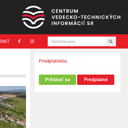
TAKT
Predplatitelia
Prihlásiť sa
Predplatné