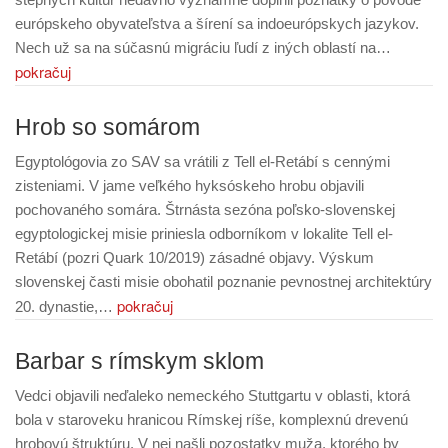
európskeho obyvateľstva a šírení sa indoeurópskych jazykov.
Nech už sa na súčasnú migráciu ľudí z iných oblastí na…
pokračuj
Hrob so somárom
Egyptológovia zo SAV sa vrátili z Tell el-Retábí s cennými
zisteniami. V jame veľkého hyksóskeho hrobu objavili
pochovaného somára. Štrnásta sezóna poľsko-slovenskej
egyptologickej misie priniesla odborníkom v lokalite Tell el-
Retábí (pozri Quark 10/2019) zásadné objavy. Výskum
slovenskej časti misie obohatil poznanie pevnostnej architektúry
pokračuj
20. dynastie,…
Barbar s rímskym sklom
Vedci objavili neďaleko nemeckého Stuttgartu v oblasti, ktorá
bola v staroveku hranicou Rímskej ríše, komplexnú drevenú
hrobovú štruktúru. V nej našli pozostatky muža, ktorého by