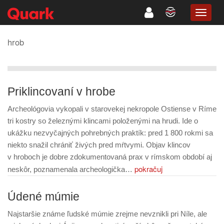
TOGG
NAVIG
hrob
Priklincovaní v hrobe
Archeológovia vykopali v starovekej nekropole Ostiense v Ríme
tri kostry so železnými klincami položenými na hrudi. Ide o
ukážku nezvyčajných pohrebných praktík: pred 1 800 rokmi sa
niekto snažil chrániť živých pred mŕtvymi. Objav klincov
v hroboch je dobre zdokumentovaná prax v rímskom období aj
pokračuj
neskôr, poznamenala archeologička…
Údené múmie
Najstaršie známe ľudské múmie zrejme nevznikli pri Níle, ale