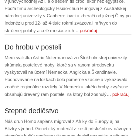
v juhovýchodnej Ázii, a o sedem tisícročí skôr než egyptské.
Podľa tímu archeologičky Hsiao-chun Hungovej z Austrálskej
národnej univerzity v Canberre lovci a zberači od južnej Číny po
Indonéziu pred 12- až 4-tisíc rokmi zväzovali mŕtvych do
pokračuj
skrčenej polohy a celé mesiace ich…
Do hrobu v posteli
Medievalistka Astrid Notermanová zo Štokholmskej univerzity
skúmala posteľové hroby, ktoré sa v ranom stredoveku
vyskytovali na území Nemecka, Anglicka a Škandinávie.
Pochovávanie na lôžkach bolo pomerne vzácne a vykazovalo
značné regionálne rozdiely. V Nemecku takéto hroby zvyčajne
pokračuj
obsahujú drevený rám postele, na ktorý bol zosnulý…
Stepné dedičstvo
Náš druh Homo sapiens migroval z Afriky do Európy aj na
Blízky východ. Genetický materiál z kostí príslušníkov dávnych
stepných kultúr nedávno významne doplnil poznatky o pôvode