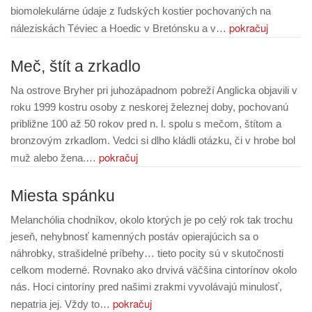
biomolekulárne údaje z ľudských kostier pochovaných na
pokračuj
náleziskách Téviec a Hoedic v Bretónsku a v…
Meč, štít a zrkadlo
Na ostrove Bryher pri juhozápadnom pobreží Anglicka objavili v
roku 1999 kostru osoby z neskorej železnej doby, pochovanú
približne 100 až 50 rokov pred n. l. spolu s mečom, štítom a
bronzovým zrkadlom. Vedci si dlho kládli otázku, či v hrobe bol
pokračuj
muž alebo žena.…
Miesta spánku
Melanchólia chodníkov, okolo ktorých je po celý rok tak trochu
jeseň, nehybnosť kamenných postáv opierajúcich sa o
náhrobky, strašidelné príbehy… tieto pocity sú v skutočnosti
celkom moderné. Rovnako ako drvivá väčšina cintorínov okolo
nás. Hoci cintoríny pred našimi zrakmi vyvolávajú minulosť,
pokračuj
nepatria jej. Vždy to…