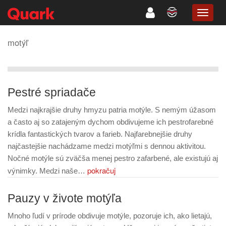
TOGG
NAVIG
motýľ
Pestré spriadače
Medzi najkrajšie druhy hmyzu patria motýle. S nemým úžasom
a často aj so zatajeným dychom obdivujeme ich pestrofarebné
krídla fantastických tvarov a farieb. Najfarebnejšie druhy
najčastejšie nachádzame medzi motýľmi s dennou aktivitou.
Nočné motýle sú zväčša menej pestro zafarbené, ale existujú aj
pokračuj
výnimky. Medzi naše…
Pauzy v živote motýľa
Mnoho ľudí v prírode obdivuje motýle, pozoruje ich, ako lietajú,