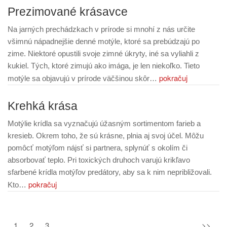
Prezimované krásavce
Na jarných prechádzkach v prírode si mnohí z nás určite
všimnú nápadnejšie denné motýle, ktoré sa prebúdzajú po
zime. Niektoré opustili svoje zimné úkryty, iné sa vyliahli z
kukiel. Tých, ktoré zimujú ako imága, je len niekoľko. Tieto
pokračuj
motýle sa objavujú v prírode väčšinou skôr…
Krehká krása
Motýlie krídla sa vyznačujú úžasným sortimentom farieb a
kresieb. Okrem toho, že sú krásne, plnia aj svoj účel. Môžu
pomôcť motýľom nájsť si partnera, splynúť s okolím či
absorbovať teplo. Pri toxických druhoch varujú krikľavo
sfarbené krídla motýľov predátory, aby sa k nim nepribližovali.
pokračuj
Kto…
1
2
3
>>