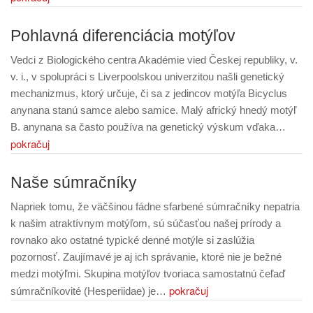
Pohlavná diferenciácia motýľov
Vedci z Biologického centra Akadémie vied Českej republiky, v.
v. i., v spolupráci s Liverpoolskou univerzitou našli genetický
mechanizmus, ktorý určuje, či sa z jedincov motýľa Bicyclus
anynana stanú samce alebo samice. Malý africký hnedý motýľ
B. anynana sa často používa na genetický výskum vďaka…
pokračuj
Naše súmračníky
Napriek tomu, že väčšinou fádne sfarbené súmračníky nepatria
k našim atraktívnym motýľom, sú súčasťou našej prírody a
rovnako ako ostatné typické denné motýle si zaslúžia
pozornosť. Zaujímavé je aj ich správanie, ktoré nie je bežné
medzi motýľmi. Skupina motýľov tvoriaca samostatnú čeľaď
pokračuj
súmračníkovité (Hesperiidae) je…