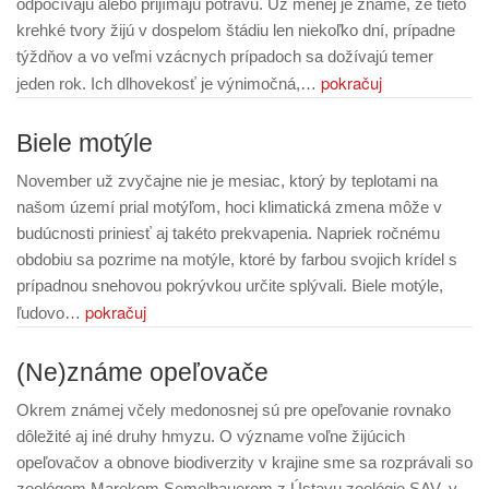
odpočívajú alebo prijímajú potravu. Už menej je známe, že tieto
krehké tvory žijú v dospelom štádiu len niekoľko dní, prípadne
týždňov a vo veľmi vzácnych prípadoch sa dožívajú temer
pokračuj
jeden rok. Ich dlhovekosť je výnimočná,…
Biele motýle
November už zvyčajne nie je mesiac, ktorý by teplotami na
našom území prial motýľom, hoci klimatická zmena môže v
budúcnosti priniesť aj takéto prekvapenia. Napriek ročnému
obdobiu sa pozrime na motýle, ktoré by farbou svojich krídel s
prípadnou snehovou pokrývkou určite splývali. Biele motýle,
pokračuj
ľudovo…
(Ne)známe opeľovače
Okrem známej včely medonosnej sú pre opeľovanie rovnako
dôležité aj iné druhy hmyzu. O význame voľne žijúcich
opeľovačov a obnove biodiverzity v krajine sme sa rozprávali so
zoológom Marekom Semelbauerom z Ústavu zoológie SAV, v.