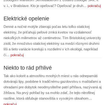
pokračuj
v. i., v Bratislave. Kto je opeľovač? Opeľovač je druh…
Elektrické opelenie
Denné a nočné motýle zbierajú počas letu toľko statickej
elektriny, že priťahujú peľové zrnká kvetov na vzdialenosť
niekoľkých milimetrov až centimetrov. Tím Bristolskej univerzity
zistil, že množstvo statickej elektriny sa medzi rôznymi druhmi
líši a tieto variácie korelujú s rozdielmi v ich ekológii, napríklad
pokračuj
či…
Niekto to rád pŕhlivé
Tak ako kolorit a atmosféru mnohých miest u nás odnepamäti
dotvárajú lipy, podobne k tradičnému gazdovstvu s maštaľami a
ohradami pre dobytok neodmysliteľne patrí pŕhľava, nazývaná aj
žihľava. Na prvý pohľad by sa mohlo zdať, že tejto nitrofilnej
rastline, ktorá obľubuje stanovištia s vysokým obsahom…
pokračuj