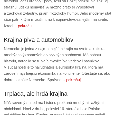
históriou. Zažil vrcholy i pády, tešil sa Božej priazni, ale zažil aj
strašnú ľudskú nenávisť. A možno preto si vypestoval
a zachoval zvláštny, priam filozofický humor. Jeho moderný štát
síce patrí k tým mladším, no k najnavštevovanejším na svete.
pokračuj
Izrael…
Krajina piva a automobilov
Nemecko je jedna z najmocnejších krajín na svete a kolíska
mnohých významných a vplyvných osobností. Má bohatú
históriu, narodilo sa tu veľa mysliteľov, vedcov i básnikov.
V súčasnosti je to najľudnatejšia európska krajina, ktorá má
zároveň najsilnejšiu ekonomiku na kontinente. Otestujte sa, ako
pokračuj
dobre poznáte Nemecko. Správne…
Trpiaca, ale hrdá krajina
Náš severný sused má históriu pretkanú mnohými ťažkými
obdobiami. Hoci v druhej polovici 16. storočia bolo Poľsko
najväčšou krajinou Európy, susedné štáty si postupne začali