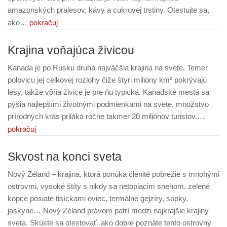
amazonských pralesov, kávy a cukrovej trstiny. Otestujte sa,
pokračuj
ako…
Krajina voňajúca živicou
Kanada je po Rusku druhá najväčšia krajina na svete. Temer
polovicu jej celkovej rozlohy čiže štyri milióny km² pokrývajú
lesy, takže vôňa živice je pre ňu typická. Kanadské mestá sa
pýšia najlepšími životnými podmienkami na svete, množstvo
prírodných krás priláka ročne takmer 20 miliónov turistov.…
pokračuj
Skvost na konci sveta
Nový Zéland – krajina, ktorá ponúka členité pobrežie s mnohými
ostrovmi, vysoké štíty s nikdy sa netopiacim snehom, zelené
kopce posiate tisíckami oviec, termálne gejzíry, sopky,
jaskyne… Nový Zéland právom patrí medzi najkrajšie krajiny
sveta. Skúste sa otestovať, ako dobre poznáte tento ostrovný