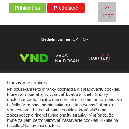
Prihlásiť sa
Predplatné
HORE
Mediálni partneri CVTI SR
Používanie cookies
Pri používaní tejto stránky dochádza k spracovaniu cookies,
ktoré nám pomáhajú zvyšovať kvalitu služieb. Súbory
cookies môžete prijať alebo odmietnuť kliknutím na jednotlivé
tlačidlá. V prípade odmietnutia bude táto webová stránka
spracovávať iba nevyhnutné cookies, ktoré slúžia na
zabezpečenie riadnej funkcionality stránky. V prípade, že
máte záujem perzonalizovať nastavenie cookies kliknite na
tlačidlo „Nastavenie cookies“.
Domov
O nás
Kontakt
Vydavateľ
Predplatné
Inzercia