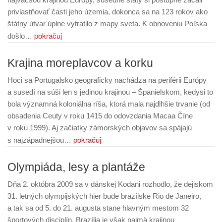
privlastňovať časti jeho územia, dokonca sa na 123 rokov ako
štátny útvar úplne vytratilo z mapy sveta. K obnoveniu Poľska
pokračuj
došlo…
Krajina moreplavcov a korku
Hoci sa Portugalsko geograficky nachádza na periférii Európy
a susedí na súši len s jedinou krajinou – Španielskom, kedysi to
bola významná koloniálna ríša, ktorá mala najdlhšie trvanie (od
obsadenia Ceuty v roku 1415 do odovzdania Macaa Číne
v roku 1999). Aj začiatky zámorských objavov sa spájajú
pokračuj
s najzápadnejšou…
Olympiáda, lesy a plantáže
Dňa 2. októbra 2009 sa v dánskej Kodani rozhodlo, že dejiskom
31. letných olympijských hier bude brazílske Rio de Janeiro,
a tak sa od 5. do 21. augusta stane hlavným mestom 32
športových disciplín. Brazília je však najmä krajinou