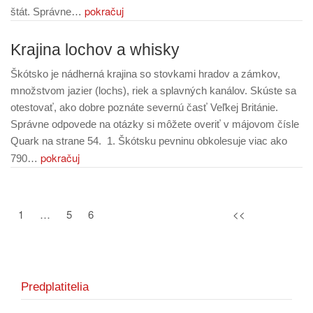
pokračuj
štát. Správne…
Krajina lochov a whisky
Škótsko je nádherná krajina so stovkami hradov a zámkov,
množstvom jazier (lochs), riek a splavných kanálov. Skúste sa
otestovať, ako dobre poznáte severnú časť Veľkej Británie.
Správne odpovede na otázky si môžete overiť v májovom čísle
Quark na strane 54. 1. Škótsku pevninu obkolesuje viac ako
pokračuj
790…
1
…
5
6
<<
Predplatitelia