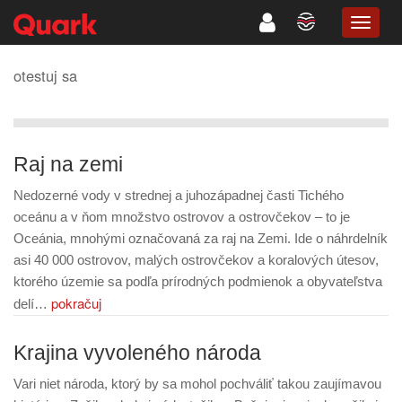
TOGG
NAVIG
otestuj sa
Raj na zemi
Nedozerné vody v strednej a juhozápadnej časti Tichého
oceánu a v ňom množstvo ostrovov a ostrovčekov – to je
Oceánia, mnohými označovaná za raj na Zemi. Ide o náhrdelník
asi 40 000 ostrovov, malých ostrovčekov a koralových útesov,
ktorého územie sa podľa prírodných podmienok a obyvateľstva
pokračuj
delí…
Krajina vyvoleného národa
Vari niet národa, ktorý by sa mohol pochváliť takou zaujímavou