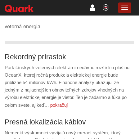
TOGG
NAVIG
veterná energia
Rekordný prírastok
Park čínskych veterných elektrární nedávno rozšírili o plošinu
OceanX, ktorej ročná produkcia elektrickej energie bude
približne 54 miliónov kWh. Finančné analýzy ukazujú, že
jedným z najlacnejších obnoviteľných zdrojov vhodných na
výrobu elektrickej energie je vietor. Ten je zadarmo a fúka po
pokračuj
celom svete, aj keď…
Presná lokalizácia káblov
Nemeckí výskumníci vyvíjajú nový merací systém, ktorý