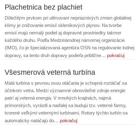
Plachetnica bez plachiet
Dôležitým prvkom pri utlmovaní nepriaznivých zmien globálnej
klímy je znižovanie emisií skleníkových plynov. Na tvorbe
emisií majú nemalý podiel aj dopravné prostriedky takmer
každého druhu. Podľa Medzinárodnej námornej organizácie
(IMO), čo je špecializovaná agentúra OSN na regulovanie lodnej
pokračuj
dopravy, sa tento druh dopravy podieľa približne…
Všesmerová veterná turbína
Malá turbína s pevnou osou otáčania je schopná roztáčať sa
účinkom vetra. Medzi významné obnoviteľné zdroje energie
patrí aj veterná energia. V mnohých krajinách, najmä
prímorských, vyrástli a naďalej sa budujú tzv. veterné farmy,
tvorené veľkými veternými turbínami. Rotory týchto turbín sa
pokračuj
automaticky natáčajú do…