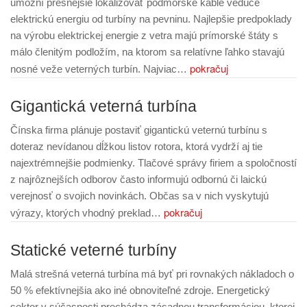
umožní presnejšie lokalizovať podmorské káble vedúce
elektrickú energiu od turbíny na pevninu. Najlepšie predpoklady
na výrobu elektrickej energie z vetra majú prímorské štáty s
málo členitým podložím, na ktorom sa relatívne ľahko stavajú
pokračuj
nosné veže veterných turbín. Najviac…
Gigantická veterná turbína
Čínska firma plánuje postaviť gigantickú veternú turbínu s
doteraz nevídanou dĺžkou listov rotora, ktorá vydrží aj tie
najextrémnejšie podmienky. Tlačové správy firiem a spoločností
z najrôznejších odborov často informujú odbornú či laickú
verejnosť o svojich novinkách. Občas sa v nich vyskytujú
pokračuj
výrazy, ktorých vhodný preklad…
Statické veterné turbíny
Malá strešná veterná turbína má byť pri rovnakých nákladoch o
50 % efektívnejšia ako iné obnoviteľné zdroje. Energetický
sektor v súčasnosti prechádza zásadnou transformáciou, ktorej