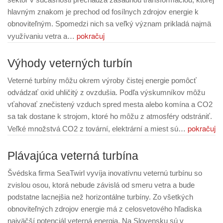
hlavným znakom je prechod od fosílnych zdrojov energie k
obnoviteľným. Spomedzi nich sa veľký význam prikladá najmä
pokračuj
využívaniu vetra a…
Výhody veterných turbín
Veterné turbíny môžu okrem výroby čistej energie pomôcť
odvádzať oxid uhličitý z ovzdušia. Podľa výskumníkov môžu
vťahovať znečistený vzduch spred mesta alebo komína a CO2
sa tak dostane k strojom, ktoré ho môžu z atmosféry odstrániť.
pokračuj
Veľké množstvá CO2 z tovární, elektrární a miest sú…
Plávajúca veterná turbína
Švédska firma SeaTwirl vyvíja inovatívnu veternú turbínu so
zvislou osou, ktorá nebude závislá od smeru vetra a bude
podstatne lacnejšia než horizontálne turbíny. Zo všetkých
obnoviteľných zdrojov energie má z celosvetového hľadiska
najväčší potenciál veterná energia. Na Slovensku sú v