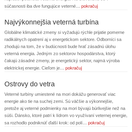
pokračuj
súčasnosti iba dve fungujúce veterné…
Najvýkonnejšia veterná turbína
Globálne klimatické zmeny si vyžadujú rýchle prijatie pomerne
radikálnych opatrení aj v energetickom sektore. Odborníci sa
zhodujú na tom, že v budúcnosti bude hrať zásadnú úlohu
veterná energia. Jedným zo sektorov hospodárstva, ktorý
čakajú zásadné zmeny, je energetický sektor, najmä výroba
pokračuj
elektrickej energie. Cieľom je…
Ostrovy do vetra
Veterné turbíny umiestené na mori dokážu generovať viac
energie ako tie na suchej zemi. Sú väčšie a výkonnejšie,
pretože aj veterné podmienky na mori bývajú búrlivejšie než na
súši. Dánsko, ktoré patrí k lídrom vo využívaní veternej energie,
pokračuj
sa rozhodlo podniknúť ďalší krok: od polí…