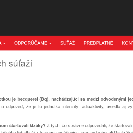
A
ODPORÚČAME
SÚŤAŽ
PREDPLATNÉ
KON
h súťaží
tkou je becquerel (Bq), nachádzajúci sa medzi odvodenými je
 odpoveď, že je to jednotka intenzity rádioaktivity, uviedla aj 
m štartovali klzáky?
Z tých, čo správne odpovedali, že štartovali
čného lietadla či z terénnej vyvýšeniny, sme vyžrebovali Pavla So