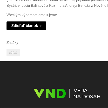
Bystrice, Luciu Balintovú z Kuzmíc a Andreja Bendža z Novéh
Všetkým výhercom gratulujeme.
Zdieľať článok
Značky
súťaž