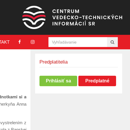
TAKT
Predplatitelia
Prihlásiť sa
Predplatné
dnotkami si a
výherkyňa Anna
 vystrelením z
kola z Banskej