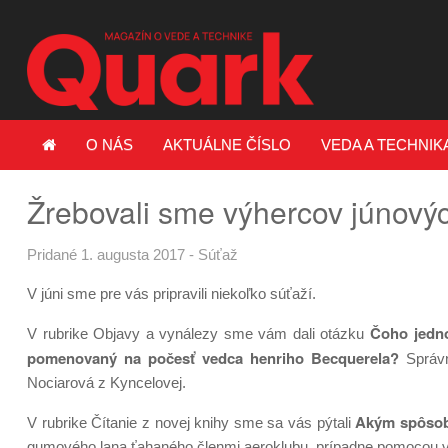
O NÁS
AKTUÁLNE ČÍSLO
VEDA A TECHNIK
Žrebovali sme výhercov júnovýc
Pridané 1. augusta 2017
-
Súťaž
V júni sme pre vás pripravili niekoľko súťaží.
Čoho jedno
V rubrike Objavy a vynálezy sme vám dali otázku
pomenovaný na počesť vedca henriho Becquerela?
Správnu
Nociarová z Kyncelovej.
Akým spôsobo
V rubrike Čítanie z novej knihy sme sa vás pýtali
gumového lana ťahaného členmi aeroklubu, prípadne pomocou vle