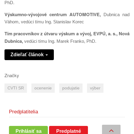
PhD.
Výskumno-vývojové centrum AUTOMOTIVE,
Dubnica nad
Váhom, vedúci tímu Ing. Stanislav Korec
Tím pracovníkov z útvaru výskum a vývoj, EVPÚ, a. s., Nová
Dubnica
,
vedúci tímu Ing. Marek Franko, PhD.
Zdieľať článok
Značky
CVTI SR
ocenenie
podujatie
výber
Predplatitelia
Prihlásiť sa
Predplatné