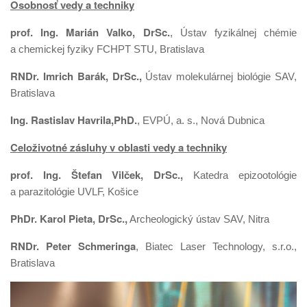
Osobnosť vedy a techniky
prof. Ing. Marián Valko, DrSc.
, Ústav fyzikálnej chémie
a chemickej fyziky FCHPT STU, Bratislava
RNDr. Imrich Barák, DrSc.,
Ústav molekulárnej biológie SAV,
Bratislava
Ing. Rastislav Havrila,PhD.
, EVPÚ, a. s., Nová Dubnica
Celoživotné zásluhy v oblasti vedy a techniky
prof. Ing. Štefan Vilček, DrSc.,
Katedra epizootológie
a parazitológie UVLF, Košice
PhDr. Karol Pieta, DrSc.,
Archeologický ústav SAV, Nitra
RNDr. Peter Schmeringa
, Biatec Laser Technology, s.r.o.,
Bratislava