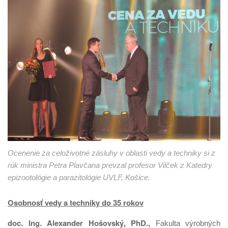
Ocenenie za celoživotné zásluhy v oblasti vedy a techniky si z
rúk ministra Petra Plavčana prevzal profesor Vilček z Katedry
epizootológie a parazitológie UVLF, Košice.
Osobnosť vedy a techniky do 35 rokov
doc. Ing. Alexander Hošovský, PhD.,
Fakulta výrobných