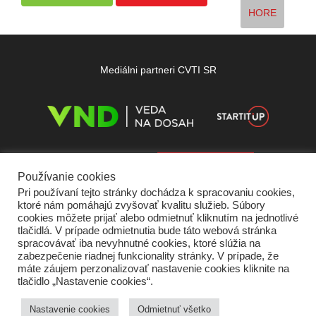
HORE
Mediálni partneri CVTI SR
Používanie cookies
Pri používaní tejto stránky dochádza k spracovaniu cookies,
ktoré nám pomáhajú zvyšovať kvalitu služieb. Súbory
cookies môžete prijať alebo odmietnuť kliknutím na jednotlivé
tlačidlá. V prípade odmietnutia bude táto webová stránka
spracovávať iba nevyhnutné cookies, ktoré slúžia na
zabezpečenie riadnej funkcionality stránky. V prípade, že
máte záujem perzonalizovať nastavenie cookies kliknite na
tlačidlo „Nastavenie cookies“.
Domov
O nás
Kontakt
Vydavateľ
Predplatné
Inzercia
Podmienky používania
Ochrana súkromia
Štatút súťaží
Cookies
Nastavenie cookies
Odmietnuť všetko
Partneri
RSS
Sitemap