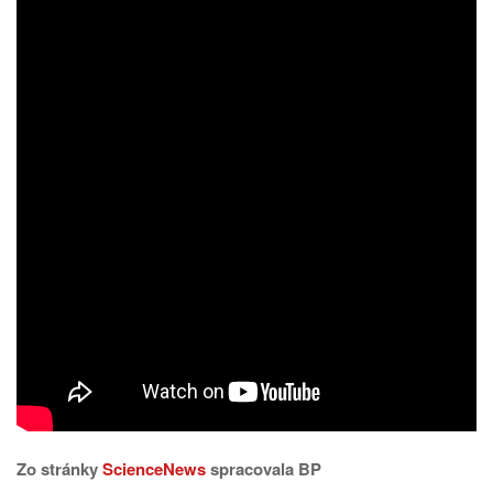
Zo stránky
ScienceNews
spracovala BP