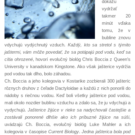
dokážu
vydržať
takmer 20
minút vďaka
tomu, že v
bubline znovu
vdychujú vydýchnutý vzduch.
Každý, kto sa stretol s týmito
jaštermi, vám môže povedať, že sa potápajú pod vodu, keď sa
cítia ohrozené
, hovorí evolučný biológ Chris Boccia z Queen’s
University v kanadskom Kingstone. Ako však jašterice vydržia
pod vodou tak dlho, bolo záhadou.
Ch. Boccia a jeho kolegovia v Kostarike zozbierali 300 jašteríc
rôznych druhov z čeľade Dactyloidae a každú z nich ponorili do
nádoby s riečnou vodou. Keď boli všetky jašterice pod vodou,
mali okolo nozdier bublinu vzduchu a zdalo sa, že ju vdychujú a
vydychujú.
Jašterice žijúce v rieke sa nadychovali častejšie a
zostávali ponorené dlhšie ako ich príbuzné žijúce na súši
,
uvádzajú Ch. Boccia, evolučný biológ Luke Mahler a ich
kolegovia v časopise
Current Biology
.
Jedna jašterica bola pod