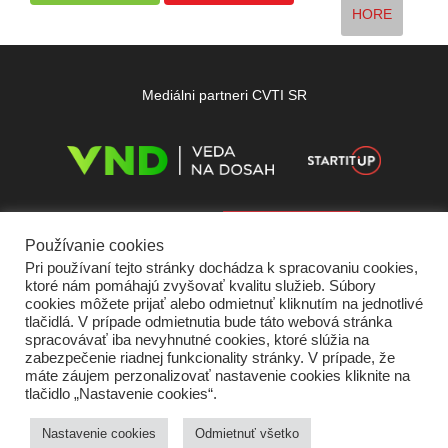
HORE
Mediálni partneri CVTI SR
Používanie cookies
Pri používaní tejto stránky dochádza k spracovaniu cookies,
ktoré nám pomáhajú zvyšovať kvalitu služieb. Súbory
cookies môžete prijať alebo odmietnuť kliknutím na jednotlivé
tlačidlá. V prípade odmietnutia bude táto webová stránka
spracovávať iba nevyhnutné cookies, ktoré slúžia na
zabezpečenie riadnej funkcionality stránky. V prípade, že
máte záujem perzonalizovať nastavenie cookies kliknite na
tlačidlo „Nastavenie cookies“.
Domov
O nás
Kontakt
Vydavateľ
Predplatné
Inzercia
Podmienky používania
Ochrana súkromia
Štatút súťaží
Cookies
Nastavenie cookies
Odmietnuť všetko
Partneri
RSS
Sitemap