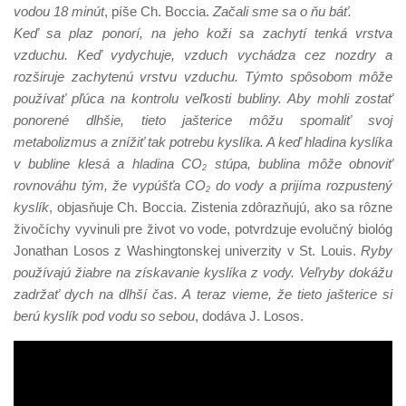
vodou 18 minút
, píše Ch. Boccia.
Začali sme sa o ňu báť.
Keď sa plaz ponorí, na jeho koži sa zachytí tenká vrstva
vzduchu. Keď vydychuje, vzduch vychádza cez nozdry a
rozširuje zachytenú vrstvu vzduchu. Týmto spôsobom môže
používať pľúca na kontrolu veľkosti bubliny. Aby mohli zostať
ponorené dlhšie, tieto jašterice môžu spomaliť svoj
metabolizmus a znížiť tak potrebu kyslíka. A keď hladina kyslíka
v bubline klesá a hladina CO
stúpa, bublina môže obnoviť
2
rovnováhu tým, že vypúšťa CO
do vody a prijíma rozpustený
2
kyslík
, objasňuje Ch. Boccia. Zistenia zdôrazňujú, ako sa rôzne
živočíchy vyvinuli pre život vo vode, potvrdzuje evolučný biológ
Jonathan Losos z Washingtonskej univerzity v St. Louis.
Ryby
používajú žiabre na získavanie kyslíka z vody. Veľryby dokážu
zadržať dych na dlhší čas. A teraz vieme, že tieto jašterice si
berú kyslík pod vodu so sebou
, dodáva J. Losos.