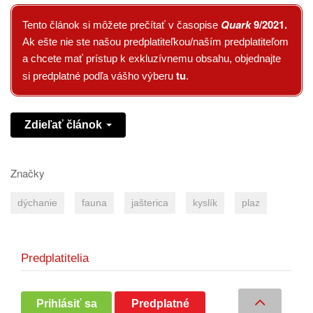
Quark
9/2021
.
Tento článok si môžete prečítať v časopise
Ak ešte nie ste našou predplatiteľkou/naším predplatiteľom
a chcete mať prístup k exkluzívnemu obsahu, objednajte
tu
si predplatné podľa vášho výberu
.
Zdieľať článok
Značky
dýchanie
fauna
jašterica
kyslík
plaz
Predplatitelia
Prihlásiť sa
Predplatné