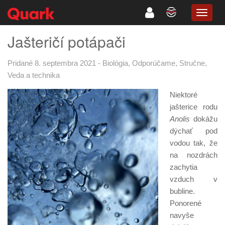
TOGG
NAVIG
Jašteričí potápači
Pridané 8. septembra 2021
-
Biológia
,
Odporúčame
,
Stručne
,
Veda a technika
Niektoré
jašterice rodu
Anolis
dokážu
dýchať pod
vodou tak, že
na nozdrách
zachytia
vzduch v
bubline.
Ponorené
navyše