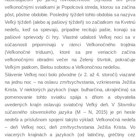
veľkonočnými sviatkami je Popolcová streda, ktorou sa začína
pôst, pôstne obdobie. Posledný týždeň tohto obdobia sa nazýva
Veľký týždeň (alebo aj pašiový týždeň) so začiatkom na Kvetnú
nedeľu, keď sa spievajú, prípadne recitujú pašie, konajú sa
pašiové sprievody či hry. Vlastné udalosti Veľkej noci sa v
súčasnosti pripomínajú v rámci Veľkonočného trojdnia
(Veľkonočné tríduum), ktoré sa pre veriacich začína
veľkonočnými obradmi večer na Zelený štvrtok, pokračuje
Veľkým piatkom, Bielou sobotou a Veľkonočnou nedeľou.
Slávenie Veľkej noci bolo pôvodne (v 2. až 4. storočí) viazané
na jednu noc – na oslavu zmŕtvychvstania, vzkriesenia Ježiša
Krista. V niektorých jazykoch (napr. bulharčina, ukrajinčina) sa
pomenovanie tohto sviatku spája s dňom a obyvatelia
uvedených krajín oslavujú sviatočný Veľký deň. V
Slovníku
súčasného slovenského jazyka
(M – N, 2015) je pri hesle
nedeľa
a príslušnom spojení takýto výklad: Veľkonočná nedeľa
– deň Veľkej noci, deň zmŕtvychvstania Ježiša Krista. Vo
viacerých krajinách a jazykoch (od latinčiny, gréčtiny cez