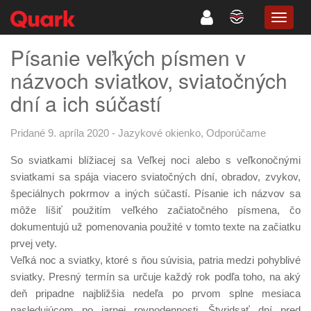
TOGG
NAVIG
Písanie veľkých písmen v
názvoch sviatkov, sviatočných
dní a ich súčastí
Pridané 9. apríla 2020
-
Jazykové okienko
,
Odporúčame
So sviatkami blížiacej sa Veľkej noci alebo s veľkonočnými
sviatkami sa spája viacero sviatočných dní, obradov, zvykov,
špeciálnych pokrmov a iných súčastí. Písanie ich názvov sa
môže líšiť použitím veľkého začiatočného písmena, čo
dokumentujú už pomenovania použité v tomto texte na začiatku
prvej vety.
Veľká noc a sviatky, ktoré s ňou súvisia, patria medzi pohyblivé
sviatky. Presný termín sa určuje každý rok podľa toho, na aký
deň pripadne najbližšia nedeľa po prvom splne mesiaca
nasledujúcom po jarnej rovnodennosti. Štyridsať dní pred