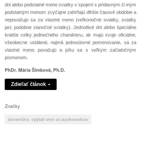
dni alebo podstatné meno sviatky v spojení s prídavným či iným
podstatným menom zvyčajne zahŕňajú dlhšie časové obdobie a
nepovažujú sa za vlastné meno (veľkonočné sviatky, sviatky
jari; podobne vianočné sviatky). Jednotlivé dni alebo špeciálne
kratšie celky jedinečného charakteru, ak majú svoje oficiálne,
všeobecne ustálené, najmä jednoslovné pomenovanie, sa za
vlastné meno považujú a píšu sa s veľkým začiatočným
písmenom.
PhDr. Mária Šimková, Ph.D.
Zdieľať článok
Značky
slovenčina. opýtali sme sa jazykovedcov