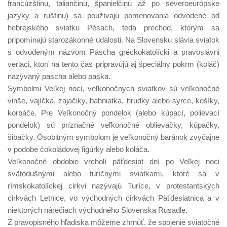
francúzštinu, taliančinu, španielčinu až po severoeurópske
jazyky a ruštinu) sa používajú pomenovania odvodené od
hebrejského sviatku Pésach, teda prechod, ktorým sa
pripomínajú starozákonné udalosti. Na Slovensku slávia sviatok
s odvodeným názvom Pascha gréckokatolícki a pravoslávni
veriaci, ktorí na tento čas pripravujú aj špeciálny pokrm (koláč)
nazývaný pascha alebo paska.
Symbolmi Veľkej noci, veľkonočných sviatkov sú veľkonočné
vinše, vajíčka, zajačiky, bahniatka, hrudky alebo syrce, košíky,
korbáče. Pre Veľkonočný pondelok (alebo kúpací, polievací
pondelok) sú príznačné veľkonočné oblievačky, kúpačky,
šibačky. Osobitným symbolom je veľkonočný baránok zvyčajne
v podobe čokoládovej figúrky alebo koláča.
Veľkonočné obdobie vrcholí päťdesiat dní po Veľkej noci
svätodušnými alebo turíčnymi sviatkami, ktoré sa v
rímskokatolíckej cirkvi nazývajú Turíce, v protestantských
cirkvách Letnice, vo východných cirkvách Päťdesiatnica a v
niektorých nárečiach východného Slovenska Rusadle.
Z pravopisného hľadiska môžeme zhrnúť, že spojenie sviatočné