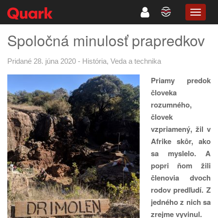
TOGG
NAVIG
Spoločná minulosť prapredkov
Pridané 28. júna 2020
-
História
,
Veda a technika
Priamy predok
človeka
rozumného,
človek
vzpriamený, žil v
Afrike skôr, ako
sa myslelo. A
popri ňom žili
členovia dvoch
rodov predľudí. Z
jedného z nich sa
zrejme vyvinul.