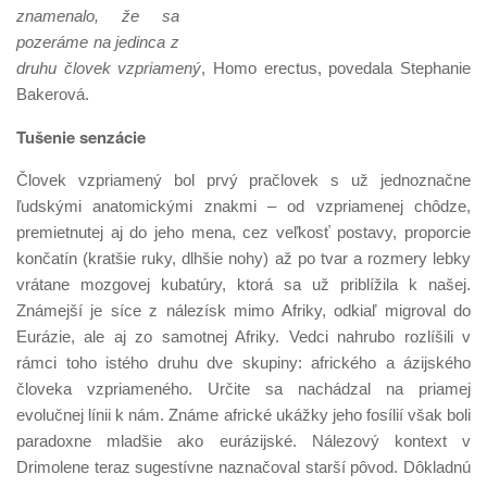
znamenalo, že sa
pozeráme na jedinca z
druhu človek vzpriamený
, Homo erectus, povedala Stephanie
Bakerová.
Tušenie senzácie
Človek vzpriamený bol prvý pračlovek s už jednoznačne
ľudskými anatomickými znakmi – od vzpriamenej chôdze,
premietnutej aj do jeho mena, cez veľkosť postavy, proporcie
končatín (kratšie ruky, dlhšie nohy) až po tvar a rozmery lebky
vrátane mozgovej kubatúry, ktorá sa už priblížila k našej.
Známejší je síce z nálezísk mimo Afriky, odkiaľ migroval do
Eurázie, ale aj zo samotnej Afriky. Vedci nahrubo rozlíšili v
rámci toho istého druhu dve skupiny: afrického a ázijského
človeka vzpriameného. Určite sa nachádzal na priamej
evolučnej línii k nám. Známe africké ukážky jeho fosílií však boli
paradoxne mladšie ako eurázijské. Nálezový kontext v
Drimolene teraz sugestívne naznačoval starší pôvod. Dôkladnú