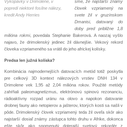
Vykopávky v Drimolene, v
sme, že najstarší známy
popredí niektoré fosílne nálezy,
človek vzpriamený na
kredit Andy Herries
svete žil v gruzínskom
Dmanisi, datovaný do
doby
pred približne 1,8
milióna rokmi
, povedala Stephanie Bakerová. A naozaj vyšlo
najavo, že drimolenský jedinec žil dávnejšie. Vekový rekord
človeka vzpriameného sa vrátil do jeho africkej kolísky.
Predsa len južná kolíska?
Kombinácia najmodernejších datovacích metód totiž poskytla
pre celkový 3D kontext nálezových vrstiev DNH 134 v
Drimolene vek 1,95 až 2,04 milióna rokov. Použité metódy
zahŕňali paleomagnetizmus, elektrónovú spinovú rezonanciu,
rádioaktívny rozpad uránu na olovo a napokon datovanie
drobnej fauny ako netopierov a jašterov, ktorých kosti sa našli v
pôde. Drimolenský človek vzpriamený teda žil oveľa skôr ako
najstarší dosiaľ známy zástupca tohto druhu v Afrike, dokonca
ešte skôr ako spomenutý doterajší svetový rekordér z