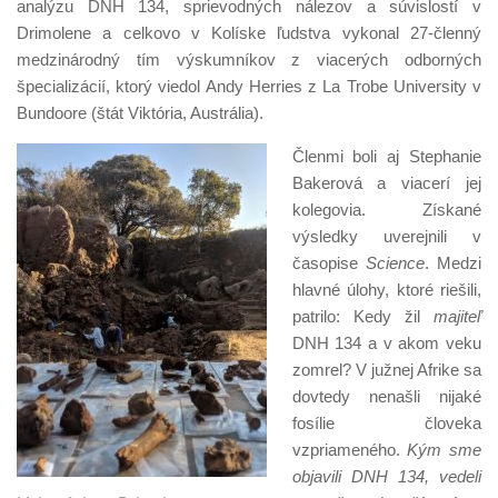
analýzu DNH 134, sprievodných nálezov a súvislostí v
Drimolene a celkovo v Kolíske ľudstva vykonal 27-členný
medzinárodný tím výskumníkov z viacerých odborných
špecializácií, ktorý viedol Andy Herries z La Trobe University v
Bundoore (štát Viktória, Austrália).
Členmi boli aj Stephanie
Bakerová a viacerí jej
kolegovia. Získané
výsledky uverejnili v
časopise
Science
. Medzi
hlavné úlohy, ktoré riešili,
patrilo: Kedy žil
majiteľ
DNH 134 a v akom veku
zomrel? V južnej Afrike sa
dovtedy nenašli nijaké
fosílie človeka
vzpriameného.
Kým sme
objavili DNH 134, vedeli