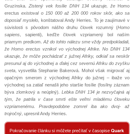
Gruzínska.
Zistený vek fosílie DNH 134 ukazuje, že
Homo
erectus
existoval o 150 000 až 200 000 rokov skôr, ako sa
doposiaľ myslelo
, konštatoval Andy Herries. To je zaujímavé v
súvislosti s pôvodom nášho druhu človek rozumný (
Homo
sapiens
, sapienti), keďže človek vzpriamený bol naším
priamym predkom.
Až do tohto nálezu sme vždy predpokladali,
že Homo erectus vznikol vo východnej Afrike. No DNH 134
ukazuje, že môže pochádzať z južnej Afriky, odkiaľ sa neskôr
presunul aj do východnej a ďalej cez severnú Afriku do zvyšku
sveta
, vysvetlila Stephanie Bakerová. Mohol však migrovať aj
opačným smerom z východnej Afriky do južnej – ibaže vo
východnej sa zatiaľ nenašli jeho staršie fosílie (fosílny záznam
býva zlomkový a neúplný).
Lebka DNH 134 je nezvyčajná aj
tým, že patrila v čase smrti ešte veľmi mladému človeku
vzpriamenému. Pravdepodobne zomrel iba ako dvoj- až
trojročný
, upresnil Andy Herries.
Quark
Pokračovanie článku si môžete prečítať v časopise