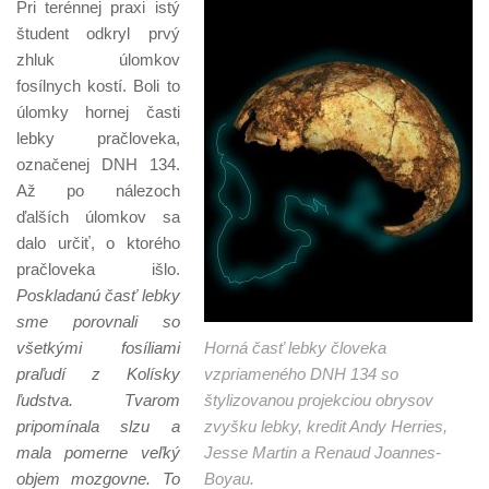
Pri terénnej praxi istý
študent odkryl prvý
zhluk úlomkov
fosílnych kostí. Boli to
úlomky hornej časti
lebky pračloveka,
označenej DNH 134.
Až po nálezoch
ďalších úlomkov sa
dalo určiť, o ktorého
pračloveka išlo.
Poskladanú časť lebky
sme porovnali so
všetkými fosíliami
Horná časť lebky človeka
praľudí z Kolísky
vzpriameného DNH 134 so
ľudstva. Tvarom
štylizovanou projekciou obrysov
pripomínala slzu a
zvyšku lebky, kredit Andy Herries,
mala pomerne veľký
Jesse Martin a Renaud Joannes-
objem mozgovne. To
Boyau.