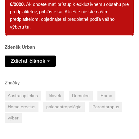
6/2020.
Ak chcete mať prístup k exkluzívnemu obsahu pre
predplatiteľov, prihláste sa. Ak ešte nie ste naším
predplatiteľom, objednajte si predplatné podľa vášho
tu
výberu
.
Zdeněk Urban
Zdieľať článok
Značky
Australopitekus
človek
Drimolen
Homo
Homo erectus
paleoantropológia
Paranthropus
výber