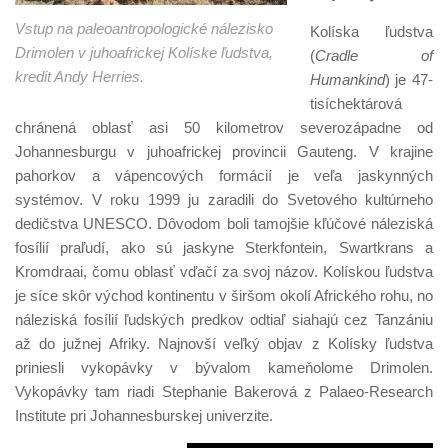
Vstup na paleoantropologické nálezisko
Kolíska ľudstva
Drimolen v juhoafrickej Kolíske ľudstva,
(
Cradle of
kredit Andy Herries.
Humankind
) je 47-
tisíchektárová
chránená oblasť asi 50 kilometrov severozápadne od
Johannesburgu v juhoafrickej provincii Gauteng. V krajine
pahorkov a vápencových formácií je veľa jaskynných
systémov. V roku 1999 ju zaradili do Svetového kultúrneho
dedičstva UNESCO. Dôvodom boli tamojšie kľúčové náleziská
fosílií praľudí, ako sú jaskyne Sterkfontein, Swartkrans a
Kromdraai, čomu oblasť vďačí za svoj názov. Kolískou ľudstva
je síce skôr východ kontinentu v širšom okolí Afrického rohu, no
náleziská fosílií ľudských predkov odtiaľ siahajú cez Tanzániu
až do južnej Afriky. Najnovší veľký objav z Kolísky ľudstva
priniesli vykopávky v bývalom kameňolome Drimolen.
Vykopávky tam riadi Stephanie Bakerová z Palaeo-Research
Institute pri Johannesburskej univerzite.