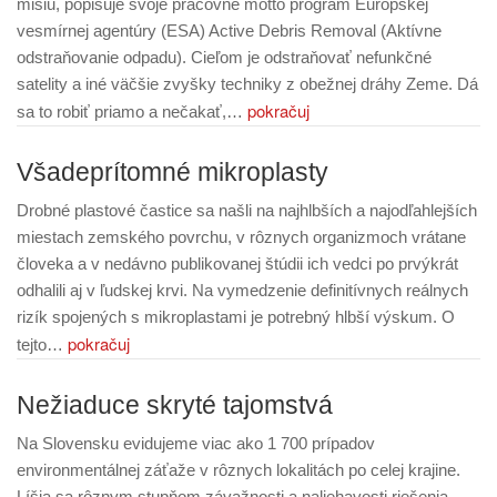
misiu, popisuje svoje pracovné motto program Európskej
vesmírnej agentúry (ESA) Active Debris Removal (Aktívne
odstraňovanie odpadu). Cieľom je odstraňovať nefunkčné
satelity a iné väčšie zvyšky techniky z obežnej dráhy Zeme. Dá
pokračuj
sa to robiť priamo a nečakať,…
Všadeprítomné mikroplasty
Drobné plastové častice sa našli na najhlbších a najodľahlejších
miestach zemského povrchu, v rôznych organizmoch vrátane
človeka a v nedávno publikovanej štúdii ich vedci po prvýkrát
odhalili aj v ľudskej krvi. Na vymedzenie definitívnych reálnych
rizík spojených s mikroplastami je potrebný hlbší výskum. O
pokračuj
tejto…
Nežiaduce skryté tajomstvá
Na Slovensku evidujeme viac ako 1 700 prípadov
environmentálnej záťaže v rôznych lokalitách po celej krajine.
Líšia sa rôznym stupňom závažnosti a naliehavosti riešenia.