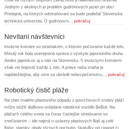
Jedným z akútnych je problém gudrónových jazier pri obci
Predajná, na ktorých odstraňovaní sa bude podieľať Slovenská
pokračuj
technická univerzita. O gudrónoch…
Nevítaní návštevníci
Invázne komáre sú strašiakom, o ktorom počúvame každé leto.
Minulý rok bola uverejnená správa o výskyte japonského druhu
Aedes japonicus aj u nás na Slovensku. S inváznymi komármi
však vie bojovať každý z nás. A práve naša snaha je
pokračuj
najdôležitejšia, aby sme sa ubránili nebezpečenstvu,…
Robotický čistič pláže
Na zber malého plastového odpadu z povrchových vrstiev pláží
môže slúžiť diaľkovo ovládané robotické vozidlo BeBot. Na
plážach celého sveta sa čoraz častejšie stretávame so
znečistením – ide najmä o uzávery plastových fliaš aj celé
fľaše, slamky, obaly rôznych pochutín, škatuľky od cigariet či