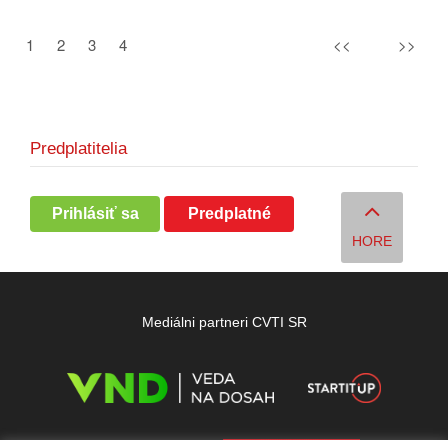
1
2
3
4
<<
>>
Predplatitelia
Prihlásiť sa
Predplatné
HORE
Mediálni partneri CVTI SR