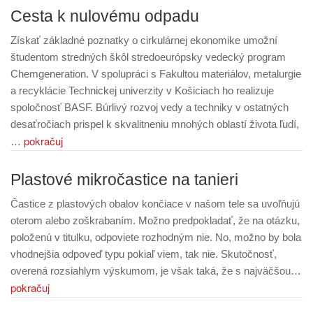
Cesta k nulovému odpadu
Získať základné poznatky o cirkulárnej ekonomike umožní
študentom stredných škôl stredoeurópsky vedecký program
Chemgeneration. V spolupráci s Fakultou materiálov, metalurgie
a recyklácie Technickej univerzity v Košiciach ho realizuje
spoločnosť BASF. Búrlivý rozvoj vedy a techniky v ostatných
desaťročiach prispel k skvalitneniu mnohých oblastí života ľudí,
pokračuj
…
Plastové mikročastice na tanieri
Častice z plastových obalov končiace v našom tele sa uvoľňujú
oterom alebo zoškrabaním. Možno predpokladať, že na otázku,
položenú v titulku, odpoviete rozhodným nie. No, možno by bola
vhodnejšia odpoveď typu pokiaľ viem, tak nie. Skutočnosť,
overená rozsiahlym výskumom, je však taká, že s najväčšou…
pokračuj