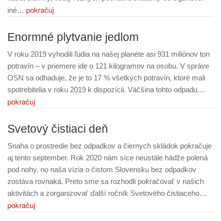
pokračuj
iné…
Enormné plytvanie jedlom
V roku 2019 vyhodili ľudia na našej planéte asi 931 miliónov ton
potravín – v priemere ide o 121 kilogramov na osobu. V správe
OSN sa odhaduje, že je to 17 % všetkých potravín, ktoré mali
spotrebitelia v roku 2019 k dispozícii. Väčšina tohto odpadu…
pokračuj
Svetový čistiaci deň
Snaha o prostredie bez odpadkov a čiernych skládok pokračuje
aj tento september. Rok 2020 nám síce neustále hádže polená
pod nohy, no naša vízia o čistom Slovensku bez odpadkov
zostáva rovnaká. Preto sme sa rozhodli pokračovať v našich
aktivitách a zorganizovať ďalší ročník Svetového čistiaceho…
pokračuj