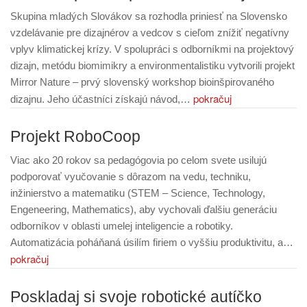
Skupina mladých Slovákov sa rozhodla priniesť na Slovensko
vzdelávanie pre dizajnérov a vedcov s cieľom znížiť negatívny
vplyv klimatickej krízy. V spolupráci s odborníkmi na projektový
dizajn, metódu biomimikry a environmentalistiku vytvorili projekt
Mirror Nature – prvý slovenský workshop bioinšpirovaného
pokračuj
dizajnu. Jeho účastníci získajú návod,…
Projekt RoboCoop
Viac ako 20 rokov sa pedagógovia po celom svete usilujú
podporovať vyučovanie s dôrazom na vedu, techniku,
inžinierstvo a matematiku (STEM – Science, Technology,
Engeneering, Mathematics), aby vychovali ďalšiu generáciu
odborníkov v oblasti umelej inteligencie a robotiky.
Automatizácia poháňaná úsilím firiem o vyššiu produktivitu, a…
pokračuj
Poskladaj si svoje robotické autíčko