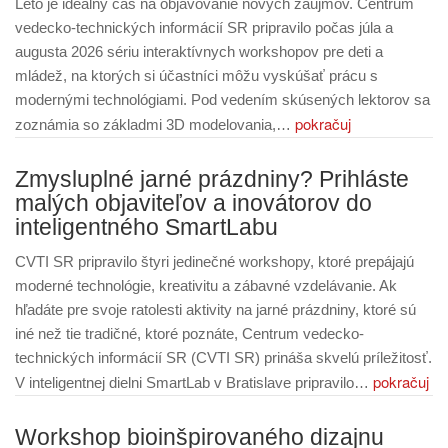
Leto je ideálny čas na objavovanie nových záujmov. Centrum
vedecko‑technických informácií SR pripravilo počas júla a
augusta 2026 sériu interaktívnych workshopov pre deti a
mládež, na ktorých si účastníci môžu vyskúšať prácu s
modernými technológiami. Pod vedením skúsených lektorov sa
pokračuj
zoznámia so základmi 3D modelovania,…
Zmysluplné jarné prázdniny? Prihláste
malých objaviteľov a inovátorov do
inteligentného SmartLabu
CVTI SR pripravilo štyri jedinečné workshopy, ktoré prepájajú
moderné technológie, kreativitu a zábavné vzdelávanie. Ak
hľadáte pre svoje ratolesti aktivity na jarné prázdniny, ktoré sú
iné než tie tradičné, ktoré poznáte, Centrum vedecko-
technických informácií SR (CVTI SR) prináša skvelú príležitosť.
pokračuj
V inteligentnej dielni SmartLab v Bratislave pripravilo…
Workshop bioinšpirovaného dizajnu