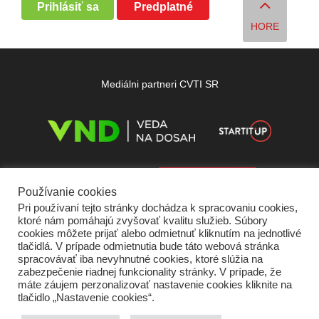
Prihlásiť sa
Predplatné
HORE
Mediálni partneri CVTI SR
Používanie cookies
Pri používaní tejto stránky dochádza k spracovaniu cookies,
ktoré nám pomáhajú zvyšovať kvalitu služieb. Súbory
cookies môžete prijať alebo odmietnuť kliknutím na jednotlivé
tlačidlá. V prípade odmietnutia bude táto webová stránka
spracovávať iba nevyhnutné cookies, ktoré slúžia na
zabezpečenie riadnej funkcionality stránky. V prípade, že
máte záujem perzonalizovať nastavenie cookies kliknite na
tlačidlo „Nastavenie cookies“.
Domov
O nás
Kontakt
Vydavateľ
Predplatné
Inzercia
Podmienky používania
Ochrana súkromia
Štatút súťaží
Cookies