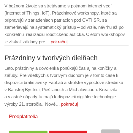
V bežnom živote sa stretávame s pojmom internet vecí
(Internet of Things, IoT). Prázdninové workshopy, ktoré sa
pripravujú v zariadeniach patriacich pod CVTI SR, sa
zameriavajú na systematický prístup – od vízie, návrhu až po
konkrétnu realizáciu robotického autíčka. Cieľom workshopov
pokračuj
je získať základy pre…
Prázdniny v tvorivých dielňach
Leto, prázdniny a dovolenka ponúkajú čas aj na koníčky a
záľuby. Pre všetkých s tvorivým duchom je v tomto čase k
dispozícii bratislavský FabLab a školské výpočtové strediská
v Banskej Bystrici, Piešťanoch a Michalovciach. Kreativita
a vlastné nápady tu majú k dispozícii digitálne technológie
pokračuj
výroby 21. storočia. Nové…
Predplatitelia