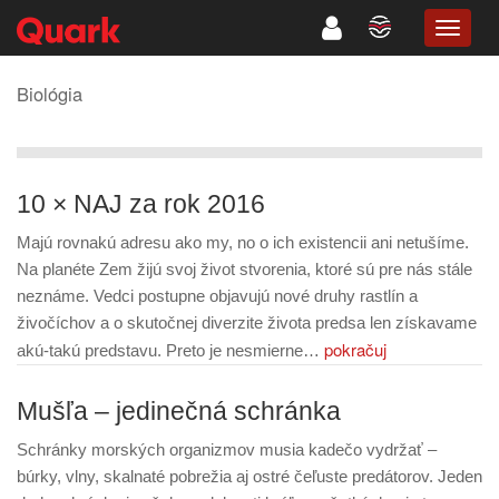
TOGG
NAVIG
Biológia
10 × NAJ za rok 2016
Majú rovnakú adresu ako my, no o ich existencii ani netušíme.
Na planéte Zem žijú svoj život stvorenia, ktoré sú pre nás stále
neznáme. Vedci postupne objavujú nové druhy rastlín a
živočíchov a o skutočnej diverzite života predsa len získavame
pokračuj
akú-takú predstavu. Preto je nesmierne…
Mušľa – jedinečná schránka
Schránky morských organizmov musia kadečo vydržať –
búrky, vlny, skalnaté pobrežia aj ostré čeľuste predátorov. Jeden