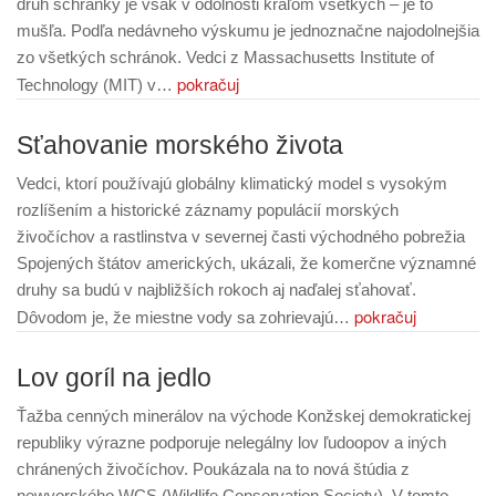
druh schránky je však v odolnosti kráľom všetkých – je to
mušľa. Podľa nedávneho výskumu je jednoznačne najodolnejšia
zo všetkých schránok. Vedci z Massachusetts Institute of
pokračuj
Technology (MIT) v…
Sťahovanie morského života
Vedci, ktorí používajú globálny klimatický model s vysokým
rozlíšením a historické záznamy populácií morských
živočíchov a rastlinstva v severnej časti východného pobrežia
Spojených štátov amerických, ukázali, že komerčne významné
druhy sa budú v najbližších rokoch aj naďalej sťahovať.
pokračuj
Dôvodom je, že miestne vody sa zohrievajú…
Lov goríl na jedlo
Ťažba cenných minerálov na východe Konžskej demokratickej
republiky výrazne podporuje nelegálny lov ľudoopov a iných
chránených živočíchov. Poukázala na to nová štúdia z
newyorského WCS (Wildlife Conservation Society). V tomto