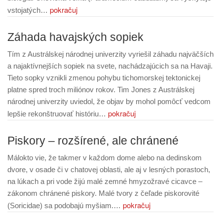
pokračuj
vstojatých…
Záhada havajských sopiek
Tím z Austrálskej národnej univerzity vyriešil záhadu najväčších
a najaktívnejších sopiek na svete, nachádzajúcich sa na Havaji.
Tieto sopky vznikli zmenou pohybu tichomorskej tektonickej
platne spred troch miliónov rokov. Tim Jones z Austrálskej
národnej univerzity uviedol, že objav by mohol pomôcť vedcom
pokračuj
lepšie rekonštruovať históriu…
Piskory – rozšírené, ale chránené
Málokto vie, že takmer v každom dome alebo na dedinskom
dvore, v osade či v chatovej oblasti, ale aj v lesných porastoch,
na lúkach a pri vode žijú malé zemné hmyzožravé cicavce –
zákonom chránené piskory. Malé tvory z čeľade piskorovité
pokračuj
(Soricidae) sa podobajú myšiam.…