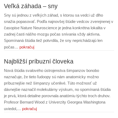
Veľká záhada – sny
Sny sú jednou z veľkých záhad, s ktorou sa vedci už dlho
snažia popasovať. Podľa najnovšej štúdie vedcov zverejnenej v
časopise Nature Neuroscience je jedna konkrétna lokalita v
zadnej časti nášho mozgu počas snívania vždy aktívna.
Spomínaná štúdia tiež potvrdila, že sny neprichádzajú len
pokračuj
počas…
Najbližší príbuzní človeka
Nová štúdia svalového ústrojenstva šimpanzov bonobo
naznačuje, že tieto ľudoopy sú nám anatomicky možno
príbuznejšie než šimpanzy učenlivé. Túto možnosť už
dávnejšie naznačil molekulárny výskum, no spomínaná štúdia
je prvá, ktorá detailne porovnala anatómiu týchto troch druhov.
Profesor Bernard Wood z Univerzity Georgea Washingtona
pokračuj
uviedol,…