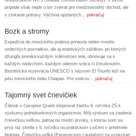
prípade však nejde o lov zvierat pre medzinárodný obchod, ale
pokračuj
o získanie potravy. Väčšina opýtaných…
Bozk a stromy
Expedícia do mexického pralesa priniesla nielen mnoho
vedeckých poznatkov, ale aj estetických zážitkov, pri ktorých
džungľa preniká každým milimetrom tela, obnovuje sa s
každým nádychom, každým úderom srdca či žmurknutím.
Biosférická rezervácia UNESCO s názvom El Triunfo leží na
pokračuj
juhu mexického štátu Chiapas. Pre vedcov…
Tajomný svet črievičiek
Článok v časopise Quark inšpiroval žiačku 8. ročníka ZŠ k
výskumu jednobunkových organizmov. Môj výskum sa zaoberá
črievičkou veľkou, patriacou medzi prvoky, s ktorou som sa
prvý raz stretla v 5. ročníku na praktickom cvičení v predmete
biológia. Črievička veľká (Paramecium caudatum) sa vyskytuje