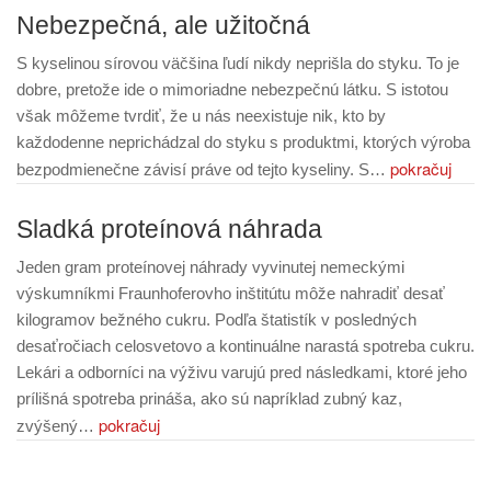
Nebezpečná, ale užitočná
S kyselinou sírovou väčšina ľudí nikdy neprišla do styku. To je
dobre, pretože ide o mimoriadne nebezpečnú látku. S istotou
však môžeme tvrdiť, že u nás neexistuje nik, kto by
každodenne neprichádzal do styku s produktmi, ktorých výroba
pokračuj
bezpodmienečne závisí práve od tejto kyseliny. S…
Sladká proteínová náhrada
Jeden gram proteínovej náhrady vyvinutej nemeckými
výskumníkmi Fraunhoferovho inštitútu môže nahradiť desať
kilogramov bežného cukru. Podľa štatistík v posledných
desaťročiach celosvetovo a kontinuálne narastá spotreba cukru.
Lekári a odborníci na výživu varujú pred následkami, ktoré jeho
prílišná spotreba prináša, ako sú napríklad zubný kaz,
pokračuj
zvýšený…