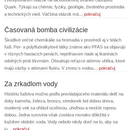
Quark. Týkajú sa chémie, fyziky, geológie, životného prostredia
pokračuj
a technických vied. Väčšina otázok má…
Časovaná bomba civilizácie
Škodlivé večné chemikálie sa hromadia v prostredí aj v telách
ľudí. Per- a polyfluóralkylové látky známe ako PFAS sa objavujú
v rôznych hasiacich penách, nepriľnavom riade aj tkaninách
odolných proti škvrnám. Obsahujú reťazce atómov uhlíka, ktoré
pokračuj
majú väzby s atómami fluóru. V zmesi s vodou…
Za zrkadlom vody
Históriu ľudstva možno podľa prevládajúceho materiálu deliť na
doby kameňa, železa, bronzu, stredovek bol dobou dreva,
moderný vek sa ohlásil oceľovou, uhoľnou a neskôr ropnou
dobou. Jedna surovina však zostáva rovnako dôležitá v
každom období: voda. Vody nebolo nikdy dosť na to, aby sa
pokračuj
ju…