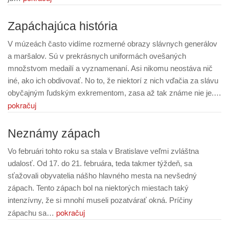
Zapáchajúca história
V múzeách často vidíme rozmerné obrazy slávnych generálov
a maršalov. Sú v prekrásnych uniformách ovešaných
množstvom medailí a vyznamenaní. Asi nikomu neostáva nič
iné, ako ich obdivovať. No to, že niektorí z nich vďačia za slávu
obyčajným ľudským exkrementom, zasa až tak známe nie je.…
pokračuj
Neznámy zápach
Vo februári tohto roku sa stala v Bratislave veľmi zvláštna
udalosť. Od 17. do 21. februára, teda takmer týždeň, sa
sťažovali obyvatelia nášho hlavného mesta na nevšedný
zápach. Tento zápach bol na niektorých miestach taký
intenzívny, že si mnohí museli pozatvárať okná. Príčiny
pokračuj
zápachu sa…