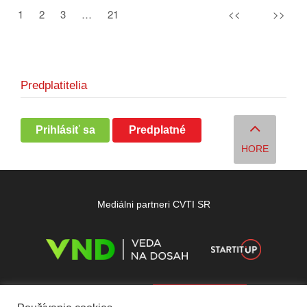
1
2
3
…
21
<<
>>
Predplatitelia
Prihlásiť sa
Predplatné
HORE
Mediálni partneri CVTI SR