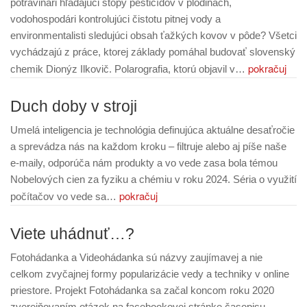
potravinári hľadajúci stopy pesticídov v plodinách,
vodohospodári kontrolujúci čistotu pitnej vody a
environmentalisti sledujúci obsah ťažkých kovov v pôde? Všetci
vychádzajú z práce, ktorej základy pomáhal budovať slovenský
pokračuj
chemik Dionýz Ilkovič. Polarografia, ktorú objavil v…
Duch doby v stroji
Umelá inteligencia je technológia definujúca aktuálne desaťročie
a sprevádza nás na každom kroku – filtruje alebo aj píše naše
e-maily, odporúča nám produkty a vo vede zasa bola témou
Nobelových cien za fyziku a chémiu v roku 2024. Séria o využití
pokračuj
počítačov vo vede sa…
Viete uhádnuť…?
Fotohádanka a Videohádanka sú názvy zaujímavej a nie
celkom zvyčajnej formy popularizácie vedy a techniky v online
priestore. Projekt Fotohádanka sa začal koncom roku 2020
zverejňovaním otázok na facebookovej stránke časopisu