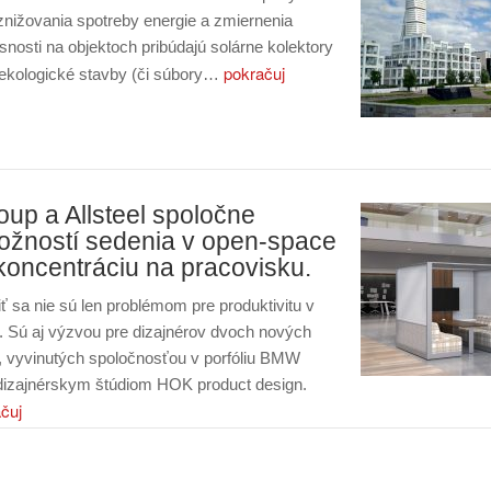
t znižovania spotreby energie a zmiernenia
snosti na objektoch pribúdajú solárne kolektory
pokračuj
y ekologické stavby (či súbory…
p a Allsteel spoločne
možností sedenia v open-space
 koncentráciu na pracovisku.
 sa nie sú len problémom pre produktivitu v
. Sú aj výzvou pre dizajnérov dvoch nových
l, vyvinutých spoločnosťou v porfóliu BMW
 dizajnérskym štúdiom HOK product design.
čuj