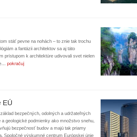
ritom stáť pevne na nohách – to znie tak trochu
giám a fantázii architektov sa aj táto
ím prístupom k architektúre udivovali svet nielen
pokračuj
ike…
e EÚ
e základ bezpečných, odolných a udržateľných
ké a geologické podmienky ako množstvo snehu,
yvňujú bezpečnosť budov a majú tak priamy
ota. Spoločné výskumné centrum Európskej únie