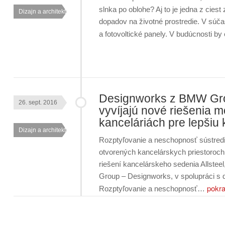
slnka po oblohe? Aj to je jedna z cies
Dizajn a architektúra
dopadov na životné prostredie. V súča
a fotovoltické panely. V budúcnosti b
Designworks z BMW Grou
26. sept. 2016
vyvíjajú nové riešenia 
kanceláriách pre lepšiu
Dizajn a architektúra
Rozptyľovanie a neschopnosť sústrediť
otvorených kancelárskych priestoroch
riešení kancelárskeho sedenia Allstee
Group – Designworks, v spolupráci s
pokra
Rozptyľovanie a neschopnosť…