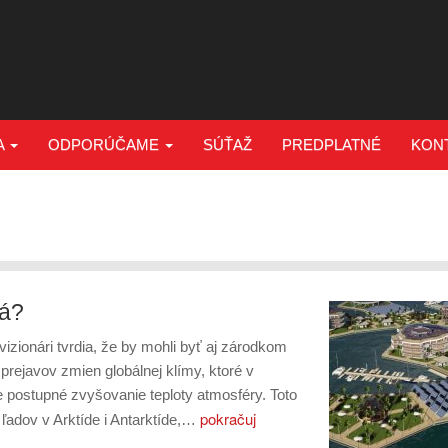
A
ODPORÚČAME
SÚŤAŽ
PREDPLATNÉ
KON
tá?
zionári tvrdia, že by mohli byť aj zárodkom
ejavov zmien globálnej klímy, ktoré v
 postupné zvyšovanie teploty atmosféry. Toto
pokračuj
ľadov v Arktíde i Antarktíde,…