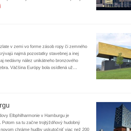
j
o zlate v zemi vo forme zásob ropy či zemného
rývajú najmä pozostatky stavebnej a inej
m aj nedávny nález unikátneho bronzového
bra. Väčšina Európy bola osídlená už…
rgu
udovy Elbphilharmonie v Hamburgu je
7. Potom sa tu začne trojtýždňový hudobný
á v novom chráme hudby uskutočniť viac než 200