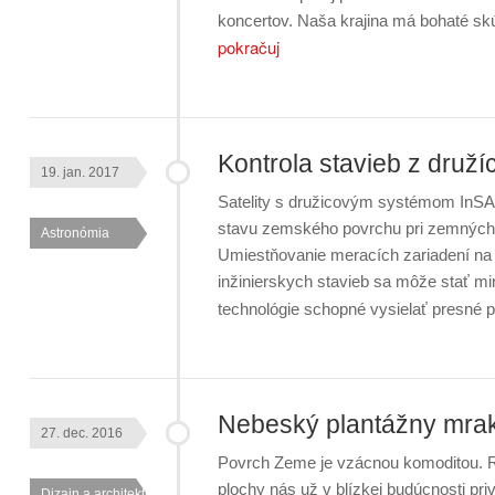
koncertov. Naša krajina má bohaté s
pokračuj
Kontrola stavieb z druží
19. jan. 2017
Satelity s družicovým systémom InSA
stavu zemského povrchu pri zemných 
Astronómia
Umiestňovanie meracích zariadení na
inžinierskych stavieb sa môže stať mi
technológie schopné vysielať presné
Nebeský plantážny mra
27. dec. 2016
Povrch Zeme je vzácnou komoditou. Ra
plochy nás už v blízkej budúcnosti pri
Dizajn a architektúra