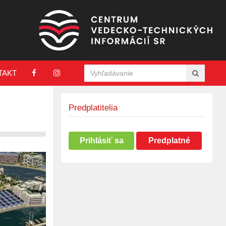
TAKT
Predplatitelia
Prihlásiť sa
Predplatné