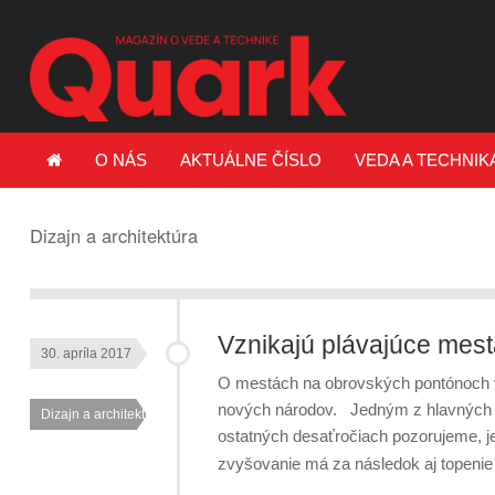
O NÁS
AKTUÁLNE ČÍSLO
VEDA A TECHNIK
Dizajn a architektúra
Vznikajú plávajúce mes
30. apríla 2017
O mestách na obrovských pontónoch vi
nových národov. Jedným z hlavných pr
Dizajn a architektúra
ostatných desaťročiach pozorujeme, je
zvyšovanie má za následok aj topenie 