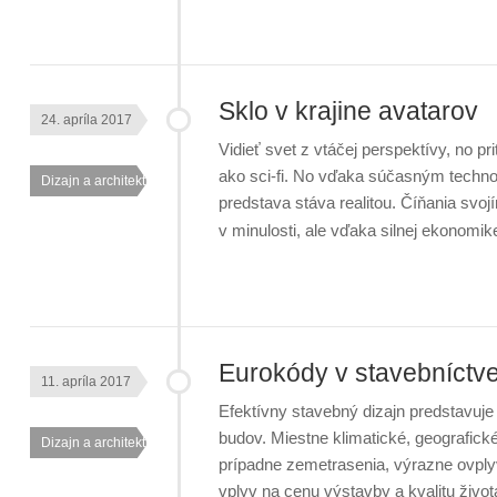
Sklo v krajine avatarov
24. apríla 2017
Vidieť svet z vtáčej perspektívy, no p
ako sci-fi. No vďaka súčasným technoló
Dizajn a architektúra
predstava stáva realitou. Číňania svoj
v minulosti, ale vďaka silnej ekonom
Eurokódy v stavebníctv
11. apríla 2017
Efektívny stavebný dizajn predstavuj
budov. Miestne klimatické, geografic
Dizajn a architektúra
prípadne zemetrasenia, výrazne ovpl
vplyv na cenu výstavby a kvalitu živ