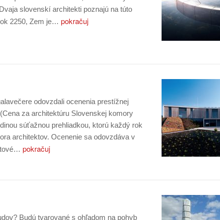
aja slovenskí architekti poznajú na túto
pokračuj
 rok 2250, Zem je…
alavečere odovzdali ocenenia prestížnej
(Cena za architektúru Slovenskej komory
jedinou súťažnou prehliadkou, ktorú každý rok
ora architektov. Ocenenie sa odovzdáva v
pokračuj
bytové…
budov? Budú tvarované s ohľadom na pohyb