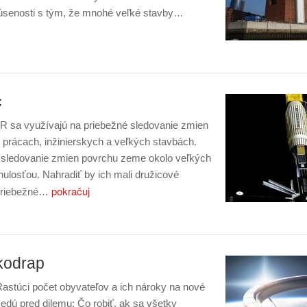
kúsenosti s tým, že mnohé veľké stavby…
c
R sa využívajú na priebežné sledovanie zmien
prácach, inžinierskych a veľkých stavbách.
 sledovanie zmien povrchu zeme okolo veľkých
nulosťou. Nahradiť by ich mali družicové
pokračuj
 priebežné…
kodrap
stúci počet obyvateľov a ich nároky na nové
vedú pred dilemu: Čo robiť, ak sa všetky