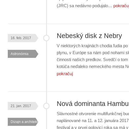
pokraču
(JRC) sa nedávno podujalo…
Nebeský disk z Nebry
16. feb. 2017
V niektorých krajinách chodia ľudia p
plynu, v Európe sa nám pod nohami sk
Astronómia
činnosti našich predkov. Svedčí o to
kotúča neďaleko nemeckého mesta Ne
pokračuj
Nová dominanta Hambu
21. jan. 2017
Slávnostné otvorenie multifunkčnej b
naplánované na 11. a 12. januára 201
Dizajn a architektúra
festival a v prvej polovici roka sa m