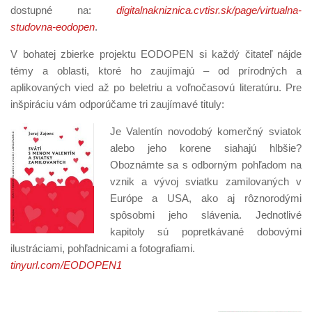
dostupné na:
digitalnakniznica.cvtisr.sk/page/virtualna-
studovna-eodopen
.
V bohatej zbierke projektu EODOPEN si každý čitateľ nájde
témy a oblasti, ktoré ho zaujímajú – od prírodných a
aplikovaných vied až po beletriu a voľnočasovú literatúru. Pre
inšpiráciu vám odporúčame tri zaujímavé tituly:
Je Valentín novodobý komerčný sviatok
alebo jeho korene siahajú hlbšie?
Oboznámte sa s odborným pohľadom na
vznik a vývoj sviatku zamilovaných v
Európe a USA, ako aj rôznorodými
spôsobmi jeho slávenia. Jednotlivé
kapitoly sú popretkávané dobovými
ilustráciami, pohľadnicami a fotografiami.
tinyurl.com/EODOPEN1