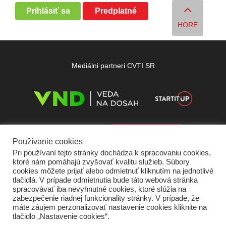
Prihlásiť sa
Predplatné
HORE
Mediálni partneri CVTI SR
Používanie cookies
Pri používaní tejto stránky dochádza k spracovaniu cookies,
ktoré nám pomáhajú zvyšovať kvalitu služieb. Súbory
cookies môžete prijať alebo odmietnuť kliknutím na jednotlivé
tlačidlá. V prípade odmietnutia bude táto webová stránka
spracovávať iba nevyhnutné cookies, ktoré slúžia na
zabezpečenie riadnej funkcionality stránky. V prípade, že
máte záujem perzonalizovať nastavenie cookies kliknite na
tlačidlo „Nastavenie cookies“.
Domov
O nás
Kontakt
Vydavateľ
Predplatné
Inzercia