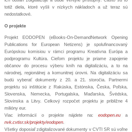
totiž diela, ktoré vyšli v nízkych nákladoch a už teraz sú
nedostatkové.
O projekte
Projekt EODOPEN (eBooks-On-DemandNetwork Opening
Publications for European Netizens) je spolufinancovaný
Európskou komisiou v rámci programu Kreatívna Európa a
podprogramu Kultúra. Cieľom projektu je priame zapojenie
občanov do procesu výberu kníh na digitalizáciu, a to na
národnej, regionálnej a komunitnej úrovni. Na digitalizáciu sa
budú vyberať dokumenty z 20. a 21. storočia. Partnermi
projektu sú inštitúcie z Rakúska, Estónska, Česka, Poľska,
Slovenska, Nemecka, Portugalska, Maďarska, Švédska,
Slovinska a Litvy. Celkový rozpočet projektu je približne 4
milióny eur.
Viac informácií o projekte nájdete na:
eodopen.eu
a
nvk.cvtisr.sk/projekty/eodopen
.
Všetky doposiaľ zdigitalizované dokumenty v CVTI SR sú voľne