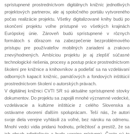
sprístupnené prostredníctvom digitálnych knižníc jednotlivých
projektových partnerov, ale aj spoločného portálu vytvoreného
počas realizácie projektu. Všetky digitalizované knihy budú po
skončení projektu voľne prístupné vo všetkých krajinách
Európskej únie. Zároveň budú sprístupnené v rôznych
formátoch s dôrazom na zabezpečenie bezproblémového
prístupu pre používateľov mobilných zariadení a zrakovo
znevýhodnených. Ambíciou projektu je aj zlepšiť súčasné
technologické riešenia, procesy a postup práce prostredníctvom
školení pre knižnice a knihovníkov a podieľať sa na vzdelávaní
odborných kapacít knižníc, pamäťových a fondových inštitúcií
prostredníctvom školení o autorských právach.
V digitálnej knižnici CVTI SR sú aktuálne sprístupnené stovky
dokumentov. Do projektu sa zapojili mnohé významné vedecké,
vzdelávacie a kultúrne inštitúcie z celého Slovenska a
ostávame otvorení ďalším spoluprácam. Teší nás, že autori
svoje diela verejne vyhlásili za voľné, bez nároku na odmenu.
Mnohí vedci vidia pridanú hodnotu, príležitosť a prestíž, že sa
ich obsah zdigitalizuje a bude verejne prístupný. Často sú to