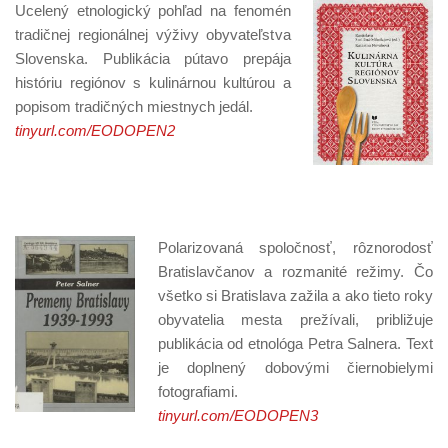
Ucelený etnologický pohľad na fenomén
tradičnej regionálnej výživy obyvateľstva
Slovenska. Publikácia pútavo prepája
históriu regiónov s kulinárnou kultúrou a
popisom tradičných miestnych jedál.
tinyurl.com/EODOPEN2
Polarizovaná spoločnosť, rôznorodosť
Bratislavčanov a rozmanité režimy. Čo
všetko si Bratislava zažila a ako tieto roky
obyvatelia mesta prežívali, približuje
publikácia od etnológa Petra Salnera. Text
je doplnený dobovými čiernobielymi
fotografiami.
tinyurl.com/EODOPEN3