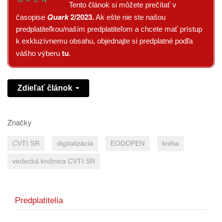
Tento článok si môžete prečítať v
Quark
2/2023
.
časopise
Ak ešte nie ste našou
predplatiteľkou/naším predplatiteľom a chcete mať prístup
k exkluzívnemu obsahu, objednajte si predplatné podľa
tu
vášho výberu
.
Zdieľať článok
Značky
CVTI SR
digitalizácia
EODOPEN
kniha
vedecká knižnica CVTI SR
Predplatitelia